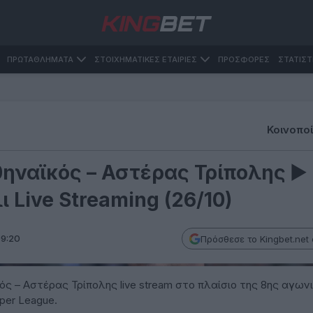
ΠΡΩΤΑΘΛΗΜΑΤΑ
ΣΤΟΙΧΗΜΑΤΙΚΕΣ ΕΤΑΙΡΙΕΣ
ΠΡΟΣΦΟΡΕΣ
ΣΤΑΤΙΣΤ
Κοινοποί
ηναϊκός – Αστέρας Τρίπολης ▶️
 Live Streaming (26/10)
09:20
Πρόσθεσε το Kingbet.net
ς – Αστέρας Τρίπολης live stream στο πλαίσιο της 8ης αγωνι
uper League.