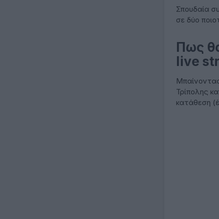
Σπουδαία σ
σε δύο ποιο
Πως θ
live s
Μπαίνοντας
Τρίπολης κα
κατάθεση (έ