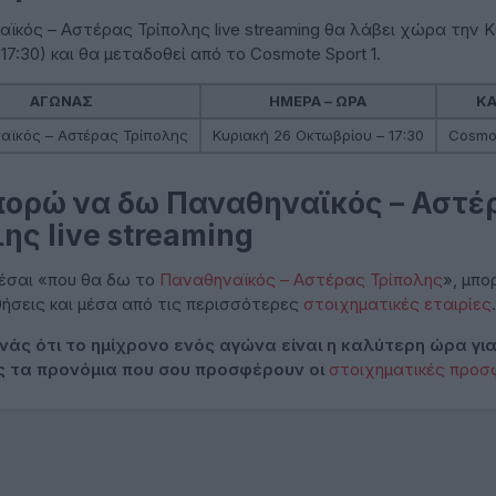
ϊκός – Αστέρας Τρίπολης live streaming θα λάβει χώρα την Κ
17:30) και θα μεταδοθεί από το Cosmote Sport 1.
ΑΓΩΝΑΣ
ΗΜΕΡΑ – ΩΡΑ
ΚΑ
αϊκός – Αστέρας Τρίπολης
Κυριακή 26
Οκτωβρίου – 17
:30
Cosmot
πορώ να δω Παναθηναϊκός – Αστέ
ης live streaming
έσαι «που θα δω το
Παναθηναϊκός – Αστέρας Τρίπολης
», μπο
ήσεις και μέσα από
τις
περισσότερες
στοιχηματικές εταιρίες
.
χνάς ότι το ημίχρονο ενός αγώνα είναι η καλύτερη ώρα γι
 τα προνόμια που σου προσφέρουν οι
στοιχηματικές προσ