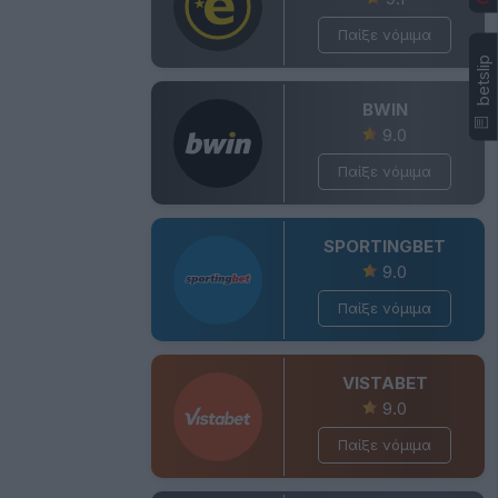
Παίξε νόμιμα
betslip
BWIN
9.0
Παίξε νόμιμα
SPORTINGBET
9.0
Παίξε νόμιμα
VISTABET
9.0
Παίξε νόμιμα