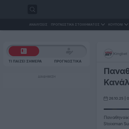
ΑΝΑΛΥΣΕΙΣ
ΠΡΟΓΝΩΣΤΙΚΑ ΣΤΟΙΧΗΜΑΤΟΣ
ΚΟΥΠΟΝΙ
Kingbet
ΤΙ ΠΑΙΖΕΙ ΣΗΜΕΡΑ
ΠΡΟΓΝΩΣΤΙΚΑ
Παναθ
Κανάλι
26.10.25 | 
Παναθηναϊκό
Stoiximan S