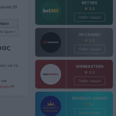
BET365
υριακή 26
9.5
Παίξε νόμιμα
ΝΑΛΙ
e Sport 1
N1 CASINO
9.2
ρας
Παίξε νόμιμα
ρείς να το
WINMASTERS
9.3
α να
Παίξε νόμιμα
φορές
*!
REGENCY CASINO
9.2
Παίξε νόμιμα