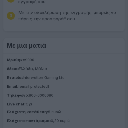
εγγραφή σου
Με την ολοκλήρωση της εγγραφής, μπορείς να
πάρεις την προσφορά* σου
Με μια ματιά
Ιδρύθηκε:
1990
Άδεια:
Ελλάδα, Μάλτα
Εταιρία:
Interwetten Gaming Ltd.
Email:
[email protected]
Τηλέφωνο:
800-6000680
Live chat:
Όχι
Ελάχιστη κατάθεση:
5 ευρώ
Ελάχιστο ποντάρισμα:
0,30 ευρώ