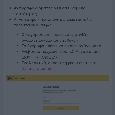
Αντίγραφο διαβατηρίου ή αστυνομικής
ταυτότητας
Λογαριασμός τηλεφωνίας/ρεύματος κ.λπ.
τελευταίου εξαμήνου
Ο λογαριασμός πρέπει να εμφανίζει
ονοματεπώνυμο και διεύθυνση
Τα έγγραφα πρέπει να είναι ευανάγνωστα
Ανέβασμα αρχείων μέσω «Ο Λογαριασμός
μου» → «Πληρωμή»
Εναλλακτικά, αποστολή μέσω email στο
[email protected]