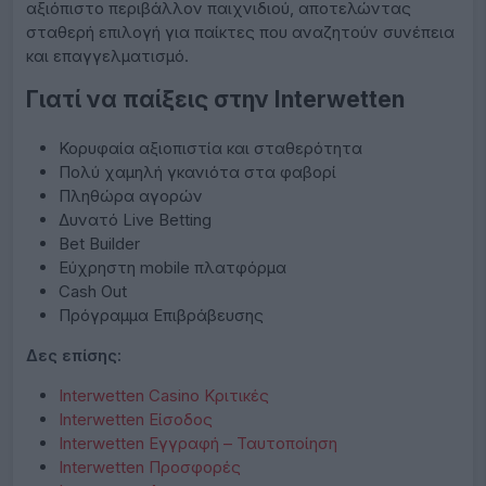
αξιόπιστο περιβάλλον παιχνιδιού, αποτελώντας
σταθερή επιλογή για παίκτες που αναζητούν συνέπεια
και επαγγελματισμό.
Γιατί να παίξεις στην Interwetten
Κορυφαία αξιοπιστία και σταθερότητα
Πολύ χαμηλή γκανιότα στα φαβορί
Πληθώρα αγορών
Δυνατό Live Betting
Bet Βuilder
Εύχρηστη mobile πλατφόρμα
Cash Out
Πρόγραμμα Επιβράβευσης
Δες επίσης:
Interwetten Casino Κριτικές
Interwetten Είσοδος
Interwetten Εγγραφή – Ταυτοποίηση
Interwetten Προσφορές