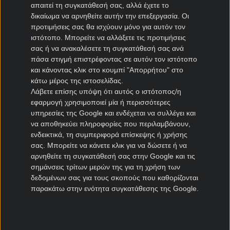
απαιτεί τη συγκατάθεσή σας, αλλά έχετε το
δικαίωμα να αρνηθείτε αυτήν την επεξεργασία. Οι
9.0
⚡GIANT OFFER με 900 ΔΩΡΑ*
προτιμήσεις σας θα ισχύουν μόνο για αυτόν τον
ιστότοπο. Μπορείτε να αλλάξετε τις προτιμήσεις
🗻
σας ή να ανακαλέσετε τη συγκατάθεσή σας ανά
πάσα στιγμή επιστρέφοντας σε αυτόν τον ιστότοπο
ΕΓΓΡΑΦΗ
ΑΞΙΟΛΟΓΗΣΗ
και κάνοντας κλικ στο κουμπί "Απορρήτου" στο
κάτω μέρος της ιστοσελίδας.
ΕΕΕΠ | 21+ | ΠΑΙΞΕ ΥΠΕΥΘΥΝΑ
Λάβετε επίσης υπόψη ότι αυτός ο ιστότοπος/η
εφαρμογή χρησιμοποιεί μία ή περισσότερες
υπηρεσίες της Google και ενδέχεται να συλλέγει και
να αποθηκεύει πληροφορίες που περιλαμβάνουν,
ενδεικτικά, τη συμπεριφορά επίσκεψης ή χρήσης
Προγνωστικά Serie A:
σας. Μπορείτε να κάνετε κλικ για να δώσετε ή να
Πληροφορίες και τι θα
αρνηθείτε τη συγκατάθεσή σας στην Google και τις
σημάνσεις τρίτων μερών της για τη χρήση των
διαβάσετε στην Kingbet
δεδομένων σας για τους σκοπούς που καθορίζονται
παρακάτω στην ενότητα συγκατάθεσης της Google.
Για τους άνω των 40 ετών, το ιταλικό πρωτάθλημα
ήταν αυτό με το οποίο μεγάλωσαν και είχε την πιο
λαμπερή εικόνα. Οι κορυφαίοι του κόσμου, με πρώτο και
καλύτερο τον Ντιέγκο Μαραντόνα, αγωνίζονταν στο