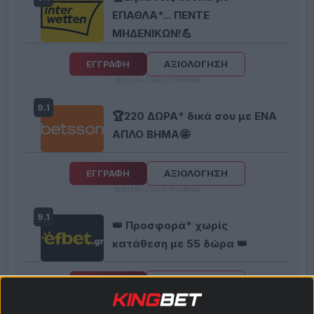
ΕΠΑΘΛΑ*... ΠΕΝΤΕ
ΜΗΔΕΝΙΚΩΝ!💪
ΕΓΓΡΑΦΗ
ΑΞΙΟΛΟΓΗΣΗ
ΕΕΕΠ | 21+ | ΠΑΙΞΕ ΥΠΕΥΘΥΝΑ
9.1
🏆220 ΔΩΡΑ* δικά σου με ΕΝΑ
ΑΠΛΟ ΒΗΜΑ🤩
ΕΓΓΡΑΦΗ
ΑΞΙΟΛΟΓΗΣΗ
ΕΕΕΠ | 21+ | ΠΑΙΞΕ ΥΠΕΥΘΥΝΑ
9.1
👑 Προσφορά* χωρίς
κατάθεση με 55 δώρα 👑
ΕΓΓΡΑΦΗ
ΑΞΙΟΛΟΓΗΣΗ
ΕΕΕΠ | 21+ | ΠΑΙΞΕ ΥΠΕΥΘΥΝΑ