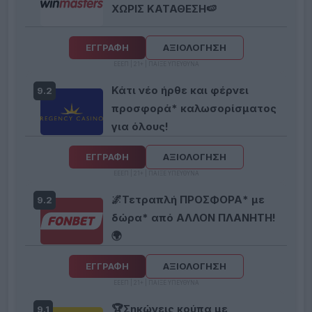
ΧΩΡΙΣ ΚΑΤΑΘΕΣΗ🍉
ΕΓΓΡΑΦΗ
ΑΞΙΟΛΟΓΗΣΗ
ΕΕΕΠ | 21+ | ΠΑΙΞΕ ΥΠΕΥΘΥΝΑ
Κάτι νέο ήρθε και φέρνει
9.2
προσφορά* καλωσορίσματος
για όλους!
ΕΓΓΡΑΦΗ
ΑΞΙΟΛΟΓΗΣΗ
ΕΕΕΠ | 21+ | ΠΑΙΞΕ ΥΠΕΥΘΥΝΑ
🌌Τετραπλή ΠΡΟΣΦΟΡΑ* με
9.2
δώρα* από ΑΛΛΟΝ ΠΛΑΝΗΤΗ!
🌍
ΕΓΓΡΑΦΗ
ΑΞΙΟΛΟΓΗΣΗ
ΕΕΕΠ | 21+ | ΠΑΙΞΕ ΥΠΕΥΘΥΝΑ
🏆Σηκώνεις κούπα με
9.1