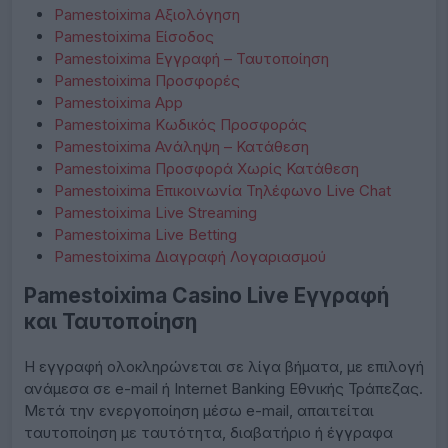
Pamestoixima Αξιολόγηση
Pamestoixima Είσοδος
Pamestoixima Εγγραφή – Ταυτοποίηση
Pamestoixima Προσφορές
Pamestoixima App
Pamestoixima Κωδικός Προσφοράς
Pamestoixima Ανάληψη – Κατάθεση
Pamestoixima Προσφορά Χωρίς Κατάθεση
Pamestoixima Επικοινωνία Τηλέφωνο Live Chat
Pamestoixima Live Streaming
Pamestoixima Live Betting
Pamestoixima Διαγραφή Λογαριασμού
Pamestoixima Casino Live Εγγραφή
και Ταυτοποίηση
Η εγγραφή ολοκληρώνεται σε λίγα βήματα, με επιλογή
ανάμεσα σε e-mail ή Internet Banking Εθνικής Τράπεζας.
Μετά την ενεργοποίηση μέσω e-mail, απαιτείται
ταυτοποίηση με ταυτότητα, διαβατήριο ή έγγραφα