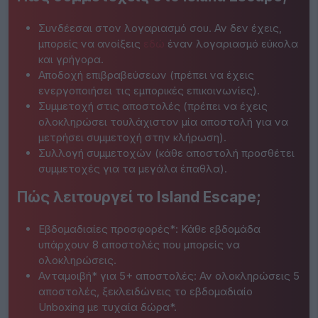
Συνδέεσαι στον λογαριασμό σου. Αν δεν έχεις,
μπορείς να ανοίξεις
εδώ
έναν λογαριασμό εύκολα
και γρήγορα.
Αποδοχή επιβραβεύσεων (πρέπει να έχεις
ενεργοποιήσει τις εμπορικές επικοινωνίες).
Συμμετοχή στις αποστολές (πρέπει να έχεις
ολοκληρώσει τουλάχιστον μία αποστολή για να
μετρήσει συμμετοχή στην κλήρωση).
Συλλογή συμμετοχών (κάθε αποστολή προσθέτει
συμμετοχές για τα μεγάλα έπαθλα).
Πώς λειτουργεί το Island Escape;
Εβδομαδιαίες προσφορές*: Κάθε εβδομάδα
υπάρχουν 8 αποστολές που μπορείς να
ολοκληρώσεις.
Ανταμοιβή* για 5+ αποστολές: Αν ολοκληρώσεις 5
αποστολές, ξεκλειδώνεις το εβδομαδιαίο
Unboxing με τυχαία δώρα*.