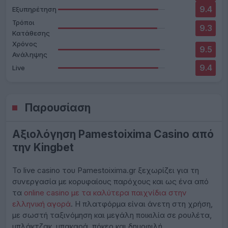
9.4
Εξυπηρέτηση
Τρόποι
9.3
Κατάθεσης
Χρόνος
9.5
Ανάληψης
9.4
Live
Παρουσίαση
Αξιολόγηση Pamestoixima Casino από
την Kingbet
Το live casino του Pamestoixima.gr ξεχωρίζει για τη
συνεργασία με κορυφαίους παρόχους και ως ένα από
τα
online casino με τα καλύτερα παιχνίδια στην
ελληνική αγορά
. Η πλατφόρμα είναι άνετη στη χρήση,
με σωστή ταξινόμηση και μεγάλη ποικιλία σε ρουλέτα,
μπλάκτζακ, μπακαρά, πόκερ και δημοφιλή