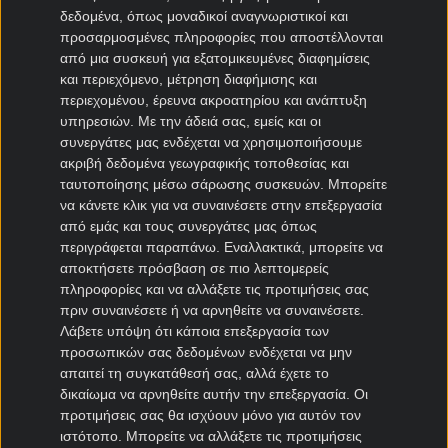
PS Trophies
δεδομένα, όπως μοναδικοί αναγνωριστικοί και
Island Escape
προσαρμοσμένες πληροφορίες που αποστέλλονται
από μια συσκευή για εξατομικευμένες διαφημίσεις
και περιεχόμενο, μέτρηση διαφήμισης και
περιεχομένου, έρευνα ακροατηρίου και ανάπτυξη
Παιχνίδια
υπηρεσιών.
Με την άδειά σας, εμείς και οι
συνεργάτες μας ενδέχεται να χρησιμοποιήσουμε
ακριβή δεδομένα γεωγραφικής τοποθεσίας και
Pamestoixima Live Casino Παιχνίδια
ταυτοποίησης μέσω σάρωσης συσκευών. Μπορείτε
να κάνετε κλικ για να συναινέσετε στην επεξεργασία
Το παμεστοιχημα καζίνο online προσφέρει πάνω από
από εμάς και τους συνεργάτες μας όπως
6.500 παιχνίδια, καλύπτοντας κάθε στιλ και
περιγράφεται παραπάνω. Εναλλακτικά, μπορείτε να
προτίμηση. Η ποικιλία περιλαμβάνει exclusive τίτλους,
αποκτήσετε πρόσβαση σε πιο λεπτομερείς
ελληνικά τραπέζια και επιλογές που ανταποκρίνονται
πληροφορίες και να αλλάξετε τις προτιμήσεις σας
πλήρως στις απαιτήσεις ενός σύγχρονου online casino.
πριν συναινέσετε ή να αρνηθείτε να συναινέσετε.
Ο συνδυασμός εύρους, ποιότητας και εξειδικευμένου
Λάβετε υπόψη ότι κάποια επεξεργασία των
περιεχομένου δημιουργεί μια ολοκληρωμένη εμπειρία
προσωπικών σας δεδομένων ενδέχεται να μην
για όλους τους παίκτες.
απαιτεί τη συγκατάθεσή σας, αλλά έχετε το
δικαίωμα να αρνηθείτε αυτήν την επεξεργασία. Οι
Ρουλέτα Pamestoixima
προτιμήσεις σας θα ισχύουν μόνο για αυτόν τον
ιστότοπο. Μπορείτε να αλλάξετε τις προτιμήσεις