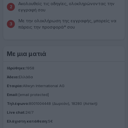
Ακολουθείς τις οδηγίες, ολοκληρώνοντας την
εγγραφή σου
Με την ολοκλήρωση της εγγραφής, μπορείς να
πάρεις την προσφορά* σου
Με μια ματιά
Ιδρύθηκε:
1958
Άδεια:
Ελλάδα
Εταιρία:
Allwyn International AG
Email:
[email protected]
Τηλέφωνο:
8001004448 (Δωρεάν), 18280 (Αστική)
Live chat:
24/7
Ελάχιστη κατάθεση:
5€