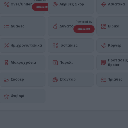
Over/Under
Ακριβές Σκορ
Ασιατικά
Powered by
Δυάδες
Δυνατό
Ειδικά
Ημίχρονα/τελικά
Ισοπαλίες
Κόρνερ
Προτάσει
Μακροχρόνια
Παρολί
tipster
Σκόρερ
Στάνταρ
Τριάδες
Φαβορί