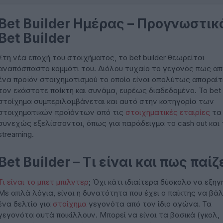
Bet Builder Ημέρας – Προγνωστικ
Bet Builder
Στη νέα εποχή του στοιχήματος, το bet builder θεωρείται
αναπόσπαστο κομμάτι του. Διόλου τυχαίο το γεγονός πως απ
ένα προϊόν στοιχηματισμού το οποίο είναι απολύτως απαραίτ
τον εκάστοτε παίκτη και συνάμα, ευρέως διαδεδομένο. Το bet 
στοίχημα συμπεριλαμβάνεται και αυτό στην κατηγορία των
στοιχηματικών προϊόντων από τις
στοιχηματικές εταιρίες
τα 
συνεχώς εξελίσσονται, όπως για παράδειγμα το cash out και τ
streaming.
Bet Builder – Τι είναι και πως παίζ
Τι είναι το μπετ μπιλντερ
; Όχι κάτι ιδιαίτερα δύσκολο να εξηγη
Με απλά λόγια, είναι η δυνατότητα που έχει ο παίκτης να βάλ
ένα δελτίο για
στοίχημα
γεγονότα από τον ίδιο αγώνα. Τα
γεγονότα αυτά ποικίλλουν. Μπορεί να είναι τα βασικά (γκολ,