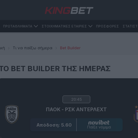
ΠΡΩΤΑΘΛΗΜΑΤΑ
ΣΤΟΙΧΗΜΑΤΙΚΕΣ ΕΤΑΙΡΙΕΣ
ΠΡΟΣΦΟΡΕΣ
ΣΤΑΤΙΣΤ
ική
Τι να παίξω σήμερα
Bet Builder
ΤΟ BET BUILDER ΤΗΣ ΗΜΕΡΑΣ
20:45
ΠΑΟΚ - ΡΣΚ ΑΝΤΕΡΛΕΧΤ
Απόδοση: 5.60
Παίξε νόμιμα