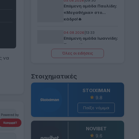
05.08.2026
|
09:30
Επόμενη ομάδα Παυλίδη:
«Μεγαθήρια» στο…
κάδρο!🔥
04.08.2026
|
13:33
Επόμενη ομάδα Ιωαννίδη:
Στο… κόλπο ο
Ολυμπιακός! 💣🔥
Όλες οι ειδήσεις
ς να
04.08.2026
|
11:01
ΠΑΟΚ – Άντερλεχτ: Ειδικά
Στοιχηματικές
Στοιχήματα και Παίκτες
(06/08)
STOIXIMAN
9.8
Παίξε νόμιμα
Powered by
NOVIBET
9.6