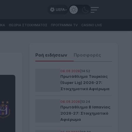
UEFA
ΙΚΑ
ΘΕΩΡΙΑ ΣΤΟΙΧΗΜΑΤΟΣ
ΠΡΟΓΡΑΜΜΑ TV
CASINO LIVE
Ροή ειδήσεων
Προσφορές
06.08.2026
|
14:52
Πρωτάθλημα Τουρκίας
(Super Lig) 2026-27:
Στοιχηματικό Αφιέρωμα
06.08.2026
|
13:24
Πρωτάθλημα Β Ισπανίας
2026-27: Στοιχηματικό
Αφιέρωμα