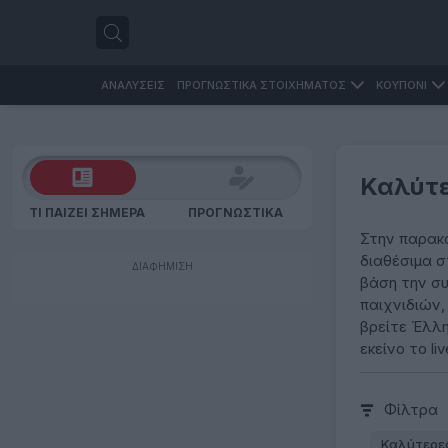
ΑΝΑΛΥΣΕΙΣ
ΠΡΟΓΝΩΣΤΙΚΑ ΣΤΟΙΧΗΜΑΤΟΣ
ΚΟΥΠΟΝΙ
Καλύτε
ΤΙ ΠΑΙΖΕΙ ΣΗΜΕΡΑ
ΠΡΟΓΝΩΣΤΙΚΑ
Στην παρακ
διαθέσιμα σ
βάση την συ
παιχνιδιών
βρείτε Έλλη
εκείνο το liv
Φίλτρα
Καλύτερες