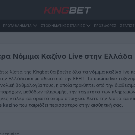
ΠΡΩΤΑΘΛΗΜΑΤΑ
ΣΤΟΙΧΗΜΑΤΙΚΕΣ ΕΤΑΙΡΙΕΣ
ΠΡΟΣΦΟΡΕΣ
ΣΤΑΤΙΣΤ
ρα Νόμιμα Καζίνο Live στην Ελλάδα
άτω λίστα της
Kingbet
θα βρείτε όλα τα
νόμιμα καζίνο
live 
την Ελλάδα και με άδεια από την ΕΕΕΠ. Τα
casino
live ταξινο
νολική βαθμολογία τους, η οποία προκύπτει από την διαθεσι
, παρόχων, μεθόδων πληρωμής, την ταχύτητα των πληρωμών
νες ντίλερ και αρκετά ακόμα στοιχεία. Δείτε την λίστα και ε
e
kazino
που ταιριάζει περισσότερο στην αισθητική σας.
 εταιρίες