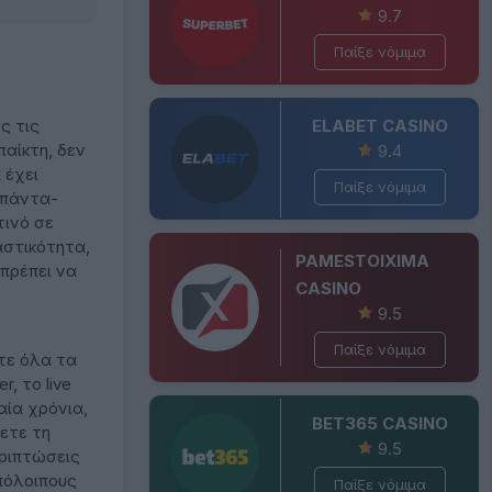
9.7
Παίξε νόμιμα
ς τις
ELABET CASINO
παίκτη, δεν
9.4
 έχει
Παίξε νόμιμα
 πάντα-
τινό σε
αστικότητα,
PAMESTOIXIMA
 πρέπει να
CASINO
9.5
Παίξε νόμιμα
ίτε όλα τα
r, το live
αία χρόνια,
BET365 CASINO
χετε τη
9.5
εριπτώσεις
πόλοιπους
Παίξε νόμιμα