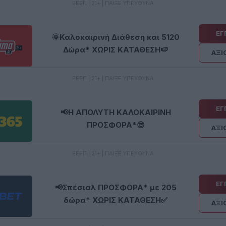
ΕΕΕΠ | 21+ | ΠΑΙΞΕ ΥΠΕΥΘΥΝΑ
ΕΓ
🌞Καλοκαιρινή Διάθεση και 5120
Δώρα* ΧΩΡΙΣ ΚΑΤΑΘΕΣΗ🍉
ΑΞΙ
ΕΕΕΠ | 21+ | ΠΑΙΞΕ ΥΠΕΥΘΥΝΑ
ΕΓ
📢Η ΑΠΟΛΥΤΗ ΚΑΛΟΚΑΙΡΙΝΗ
ΠΡΟΣΦΟΡΑ*😎
ΑΞΙ
ΕΕΕΠ | 21+ | ΠΑΙΞΕ ΥΠΕΥΘΥΝΑ
ΕΓ
📢Σπέσιαλ ΠΡΟΣΦΟΡΑ* με 205
δώρα* ΧΩΡΙΣ ΚΑΤΑΘΕΣΗ✅
ΑΞΙ