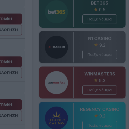
BET365
9.5
ΓΡΑΦΗ
Παίξε νόμιμα
ΟΛΟΓΗΣΗ
N1 CASINO
9.2
Παίξε νόμιμα
ΓΡΑΦΗ
ΟΛΟΓΗΣΗ
WINMASTERS
9.3
Παίξε νόμιμα
ΓΡΑΦΗ
REGENCY CASINO
ΟΛΟΓΗΣΗ
9.2
Παίξε νόμιμα