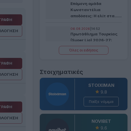
Επόμενη ομάδα
Κωνσταντέλια
αποδόσεις: Η ελίτ στα…
ΓΡΑΦΗ
πόδια του 👀💥
06.08.2026
|
14:52
ΟΛΟΓΗΣΗ
Πρωτάθλημα Τουρκίας
(Super Lig) 2026-27:
Στοιχηματικό Αφιέρωμα
Όλες οι ειδήσεις
06.08.2026
|
13:24
ΓΡΑΦΗ
Πρωτάθλημα Β Ισπανίας
2026-27: Στοιχηματικό
Στοιχηματικές
ΟΛΟΓΗΣΗ
Αφιέρωμα
STOIXIMAN
9.8
Παίξε νόμιμα
ΓΡΑΦΗ
ΟΛΟΓΗΣΗ
NOVIBET
9.6