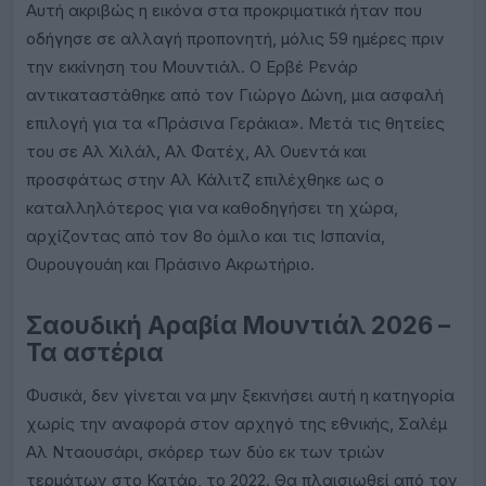
Αυτή ακριβώς η εικόνα στα προκριματικά ήταν που
οδήγησε σε αλλαγή προπονητή, μόλις 59 ημέρες πριν
την εκκίνηση του Μουντιάλ. Ο Ερβέ Ρενάρ
αντικαταστάθηκε από τον Γιώργο Δώνη, μια ασφαλή
επιλογή για τα «Πράσινα Γεράκια». Μετά τις θητείες
του σε Αλ Χιλάλ, Αλ Φατέχ, Αλ Ουεντά και
προσφάτως στην Αλ Κάλιτζ επιλέχθηκε ως ο
καταλληλότερος για να καθοδηγήσει τη χώρα,
αρχίζοντας από τον 8ο όμιλο και τις Ισπανία,
Ουρουγουάη και Πράσινο Ακρωτήριο.
Σαουδική Αραβία Μουντιάλ 2026 –
Τα αστέρια
Φυσικά, δεν γίνεται να μην ξεκινήσει αυτή η κατηγορία
χωρίς την αναφορά στον αρχηγό της εθνικής, Σαλέμ
Αλ Νταουσάρι, σκόρερ των δύο εκ των τριών
τερμάτων στο Κατάρ, το 2022. Θα πλαισιωθεί από τον