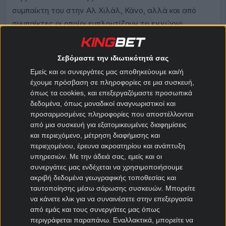
συμπαίκτη του στην Αλ Χιλάλ, Κάνο, αλλά και από
συμπαίκτες οι οποίοι εμπλουτίζουν το εγχώριο
πρωτάθλημα. Άξιοι αναφοράς ο Αμπντουλχαμίντ της
Λανς (με πρόσφατη θητεία στη Ρόμα), και ο 22χρονος
Σεβόμαστε την ιδιωτικότητά σας
Αλ Σαχάφι της Αντβέρπ (δανεικός από την Αλ
Εμείς και οι συνεργάτες μας αποθηκεύουμε και/ή
Ιτιχάντ).
έχουμε πρόσβαση σε πληροφορίες σε μια συσκευή,
όπως τα cookies, και επεξεργαζόμαστε προσωπικά
Μακροχρόνια
δεδομένα, όπως μοναδικοί αναγνωριστικοί και
Απόδοση
Μουντιάλ 2026
προσαρμοσμένες πληροφορίες που αποστέλλονται
από μια συσκευή για εξατομικευμένες διαφημίσεις
και περιεχόμενο, μέτρηση διαφήμισης και
Να προκριθεί από τον όμιλο
1.80
περιεχομένου, έρευνα ακροατηρίου και ανάπτυξη
υπηρεσιών.
Με την άδειά σας, εμείς και οι
συνεργάτες μας ενδέχεται να χρησιμοποιήσουμε
Περιεχόμενο
Αποκλεισμός
2.50
ακριβή δεδομένα γεωγραφικής τοποθεσίας και
στη φάση των «32»
ταυτοποίησης μέσω σάρωσης συσκευών. Μπορείτε
να κάνετε κλικ για να συναινέσετε στην επεξεργασία
από εμάς και τους συνεργάτες μας όπως
περιγράφεται παραπάνω. Εναλλακτικά, μπορείτε να