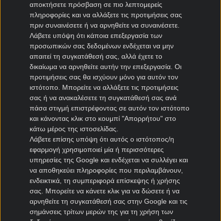
αποκτήσετε πρόσβαση σε πιο λεπτομερείς
Αποδόσεις
πληροφορίες και να αλλάξετε τις προτιμήσεις σας
πριν συναινέσετε ή να αρνηθείτε να συναινέσετε.
Λάβετε υπόψη ότι κάποια επεξεργασία των
Σαουδική Αραβία Μακροχρόνια
προσωπικών σας δεδομένων ενδέχεται να μην
στοιχήματα Μουντιάλ 2026
απαιτεί τη συγκατάθεσή σας, αλλά έχετε το
δικαίωμα να αρνηθείτε αυτήν την επεξεργασία. Οι
Αγορά
Απόδοση
προτιμήσεις σας θα ισχύουν μόνο για αυτόν τον
ιστότοπο. Μπορείτε να αλλάξετε τις προτιμήσεις
σας ή να ανακαλέσετε τη συγκατάθεσή σας ανά
Να προκριθεί από τον
1.80
πάσα στιγμή επιστρέφοντας σε αυτόν τον ιστότοπο
Όμιλο
και κάνοντας κλικ στο κουμπί "Απορρήτου" στο
κάτω μέρος της ιστοσελίδας.
Να νικήσει τον Όμιλο
17.00
Λάβετε επίσης υπόψη ότι αυτός ο ιστότοπος/η
εφαρμογή χρησιμοποιεί μία ή περισσότερες
υπηρεσίες της Google και ενδέχεται να συλλέγει και
Να φτάσει στους 16
5.00
να αποθηκεύει πληροφορίες που περιλαμβάνουν,
ενδεικτικά, τη συμπεριφορά επίσκεψης ή χρήσης
σας. Μπορείτε να κάνετε κλικ για να δώσετε ή να
Να φτάσει στα
15.00
αρνηθείτε τη συγκατάθεσή σας στην Google και τις
Προημιτελικά
σημάνσεις τρίτων μερών της για τη χρήση των