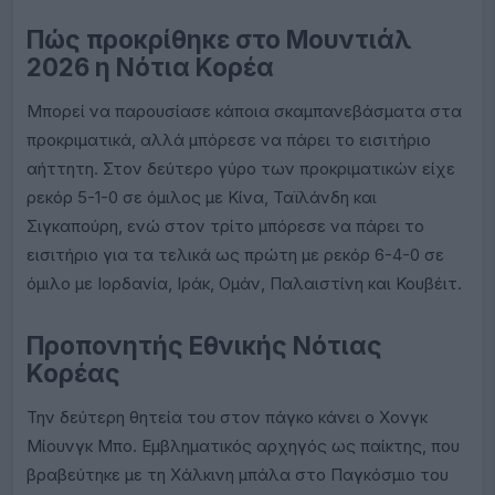
Πώς προκρίθηκε στο Μουντιάλ
2026 η Νότια Κορέα
Μπορεί να παρουσίασε κάποια σκαμπανεβάσματα στα
προκριματικά, αλλά μπόρεσε να πάρει το εισιτήριο
αήττητη. Στον δεύτερο γύρο των προκριματικών είχε
ρεκόρ 5-1-0 σε όμιλος με Κίνα, Ταϊλάνδη και
Σιγκαπούρη, ενώ στον τρίτο μπόρεσε να πάρει το
εισιτήριο για τα τελικά ως πρώτη με ρεκόρ 6-4-0 σε
όμιλο με Ιορδανία, Ιράκ, Ομάν, Παλαιστίνη και Κουβέιτ.
Προπονητής Εθνικής Νότιας
Κορέας
Την δεύτερη θητεία του στον πάγκο κάνει ο Χονγκ
Μίουνγκ Μπο. Εμβληματικός αρχηγός ως παίκτης, που
βραβεύτηκε με τη Χάλκινη μπάλα στο Παγκόσμιο του