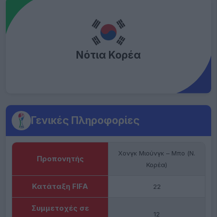
Νότια Κορέα
Γενικές Πληροφορίες
Χονγκ Μιούνγκ – Μπο (Ν.
Προπονητής
Κορέα)
Κατάταξη FIFA
22
Συμμετοχές σε
12