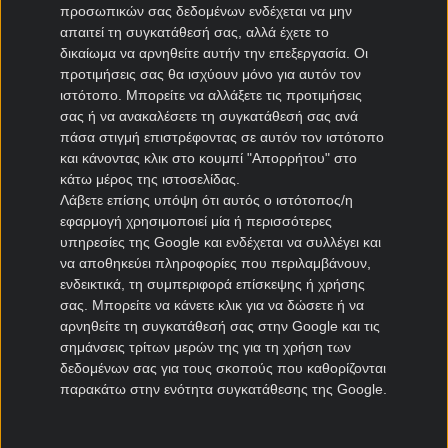
1.44
προσωπικών σας δεδομένων ενδέχεται να μην
Όμιλο
απαιτεί τη συγκατάθεσή σας, αλλά έχετε το
δικαίωμα να αρνηθείτε αυτήν την επεξεργασία. Οι
Να νικήσει τον Όμιλο
4.33
προτιμήσεις σας θα ισχύουν μόνο για αυτόν τον
ιστότοπο. Μπορείτε να αλλάξετε τις προτιμήσεις
σας ή να ανακαλέσετε τη συγκατάθεσή σας ανά
Να φτάσει στους 16
3.75
πάσα στιγμή επιστρέφοντας σε αυτόν τον ιστότοπο
και κάνοντας κλικ στο κουμπί "Απορρήτου" στο
κάτω μέρος της ιστοσελίδας.
Να φτάσει στα
11.00
Λάβετε επίσης υπόψη ότι αυτός ο ιστότοπος/η
Προημιτελικά
εφαρμογή χρησιμοποιεί μία ή περισσότερες
υπηρεσίες της Google και ενδέχεται να συλλέγει και
Να φτάσει στα Ημιτελικά
34.00
να αποθηκεύει πληροφορίες που περιλαμβάνουν,
ενδεικτικά, τη συμπεριφορά επίσκεψης ή χρήσης
σας. Μπορείτε να κάνετε κλικ για να δώσετε ή να
Να φτάσει στον Τελικό
151.00
αρνηθείτε τη συγκατάθεσή σας στην Google και τις
σημάνσεις τρίτων μερών της για τη χρήση των
δεδομένων σας για τους σκοπούς που καθορίζονται
Κατάκτηση Μουντιάλ
501.00
παρακάτω στην ενότητα συγκατάθεσης της Google.