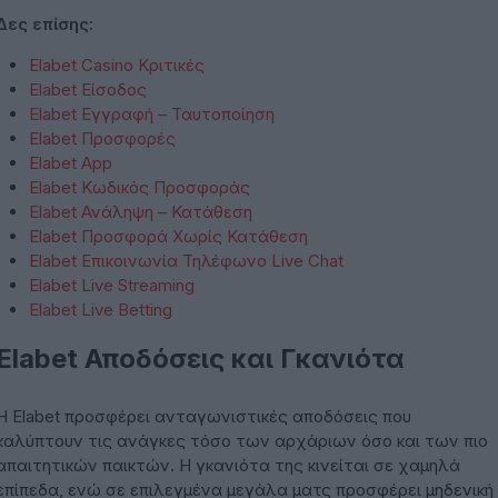
Δες επίσης:
Elabet Casino Κριτικές
Elabet Είσοδος
Elabet Εγγραφή – Ταυτοποίηση
Elabet Προσφορές
Elabet App
Elabet Κωδικός Προσφοράς
Elabet Ανάληψη – Κατάθεση
Elabet Προσφορά Χωρίς Κατάθεση
Elabet Επικοινωνία Τηλέφωνο Live Chat
Elabet Live Streaming
Elabet Live Betting
Elabet Αποδόσεις και Γκανιότα
Η Elabet προσφέρει ανταγωνιστικές αποδόσεις που
καλύπτουν τις ανάγκες τόσο των αρχάριων όσο και των πιο
απαιτητικών παικτών. Η γκανιότα της κινείται σε χαμηλά
επίπεδα, ενώ σε επιλεγμένα μεγάλα ματς προσφέρει μηδενική