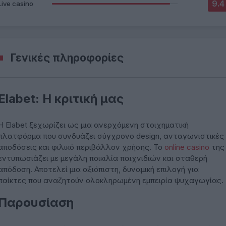
9.4
Live casino
Γενικές πληροφορίες
Elabet: Η κριτική μας
Η Elabet ξεχωρίζει ως μια ανερχόμενη στοιχηματική
πλατφόρμα που συνδυάζει σύγχρονο design, ανταγωνιστικές
αποδόσεις και φιλικό περιβάλλον χρήσης. Το
online casino
της
εντυπωσιάζει με μεγάλη ποικιλία παιχνιδιών και σταθερή
απόδοση. Αποτελεί μια αξιόπιστη, δυναμική επιλογή για
παίκτες που αναζητούν ολοκληρωμένη εμπειρία ψυχαγωγίας.
Παρουσίαση