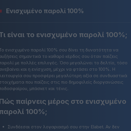
Ενισχυμένο παρολί 100%
Τι είναι το ενισχυμένο παρολί 100%;
Το ενισχυμένο παρολί 100% σου δίνει τη δυνατότητα να
αυξήσεις σημαντικά το καθαρό κέρδος σου όταν παίζεις
παρολί με πολλές επιλογές. Όσο μεγαλώνει το δελτίο, τόσο
ανεβαίνει και η ενίσχυση, μέχρι να φτάσει στο 100%. Η
λειτουργία σου προσφέρει μεγαλύτερη αξία σε συνδυαστικά
στοιχήματα που παίζεις στις πιο δημοφιλείς διοργανώσεις
ποδοσφαίρου, μπάσκετ και τένις.
Πώς παίρνεις μέρος στο ενισχυμένο
παρολί 100%;
Συνδέεσαι στον λογαριασμό σου στην Elabet. Αν δεν