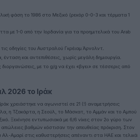
λική φάση το 1986 στο Μεξικό (ρεκόρ 0-0-3 και τέρματα 1
τα με 1-0 από την Ιορδανία για τα προημιτελικά του Arab
ό τις οδηγίες του Αυστραλού Γκρέιαμ Άρνολντ.
, ένταση και αντεπιθέσεις, χωρίς μεγάλη δημιουργία.
 διοργανώσεις, με το g/g να έχει «βγει» σε τέσσερις από
λ 2026 το Ιράκ
Ιράκ χρειάστηκε να αγωνιστεί σε 21 (!) αναμετρήσεις
α, η Τζακάρτα, η Σεούλ, το Μάσκατ, το Αμμάν και το Αμπού
ικό. Ξεκίνησε εντυπωσιακά με 6/6 νίκες στον 2ο γύρο των
α απώλειες βαθμών κόστισαν την απευθείας πρόκριση. Στον
υ Αλ-Αμαρί στις καθυστερήσεις απέναντι στα ΗΑΕ και τελικά