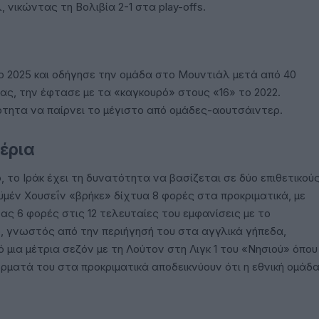
νικώντας τη Βολιβία 2-1 στα play-offs.
ο 2025 και οδήγησε την ομάδα στο Μουντιάλ μετά από 40
ς, την έφτασε με τα «καγκουρό» στους «16» το 2022.
ότητα να παίρνει το μέγιστο από ομάδες-αουτσάιντερ.
τέρια
, το Ιράκ έχει τη δυνατότητα να βασίζεται σε δύο επιθετικού
μέν Χουσεΐν «βρήκε» δίχτυα 8 φορές στα προκριματικά, με
ς 6 φορές στις 12 τελευταίες του εμφανίσεις με το
ο, γνωστός από την περιήγησή του στα αγγλικά γήπεδα,
μια μέτρια σεζόν με τη Λούτον στη Λιγκ 1 του «Νησιού» όπου
έρματά του στα προκριματικά αποδεικνύουν ότι η εθνική ομάδ