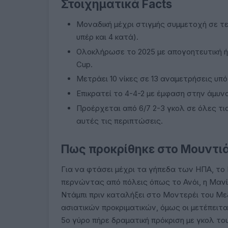
Στοιχηματικά Facts
Μοναδική μέχρι στιγμής συμμετοχή σε τε
υπέρ και 4 κατά).
Ολοκλήρωσε το 2025 με απογοητευτική ήτ
Cup.
Μετράει 10 νίκες σε 13 αναμετρήσεις υπ
Επικρατεί το 4-4-2 με έμφαση στην άμυνα
Προέρχεται από 6/7 2-3 γκολ σε όλες τις
αυτές τις περιπτώσεις.
Πως προκρίθηκε στο Μουντιά
Για να φτάσει μέχρι τα γήπεδα των ΗΠΑ, το 
περνώντας από πόλεις όπως το Ανόι, η Μανίλ
Ντάμπι πριν καταλήξει στο Μοντερέι του Μεξ
ασιατικών προκριματικών, όμως οι μετέπειτ
5ο γύρο πήρε δραματική πρόκριση με γκολ το