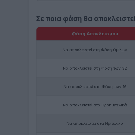
Σε ποια φάση θα αποκλειστεί
Φάση Αποκλεισμού
Να αποκλειστεί στη Φάση Ομίλων
Να αποκλειστεί στη Φάση των 32
Να αποκλειστεί στη Φάση των 16
Να αποκλειστεί στα Προημιτελικά
Να αποκλειστεί στα Ημιτελικά