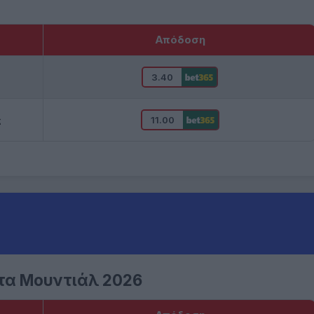
Απόδοση
3.40
ς
11.00
τα Μουντιάλ 2026