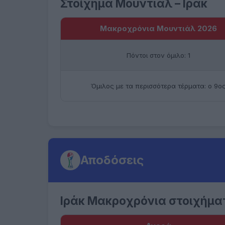
Στοίχημα Μουντιάλ – Ιράκ
Μακροχρόνια Μουντιάλ 2026
Πόντοι στον όμιλο: 1
Όμιλος με τα περισσότερα τέρματα: ο 9ο
Αποδόσεις
Ιράκ Μακροχρόνια στοιχήμα