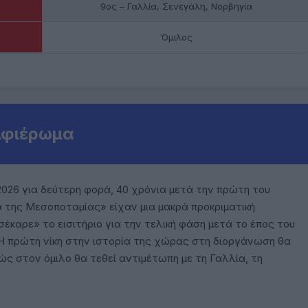
9ος – Γαλλία, Σενεγάλη, Νορβηγία
Όμιλος
Αφιέρωμα
2026 για δεύτερη φορά, 40 χρόνια μετά την πρώτη του
α της Μεσοποταμίας» είχαν μια μακρά προκριματική
σέκαρε» το εισιτήριο για την τελική φάση μετά το έπος του
ς. Η πρώτη νίκη στην ιστορία της χώρας στη διοργάνωση θα
θώς στον όμιλο θα τεθεί αντιμέτωπη με τη Γαλλία, τη