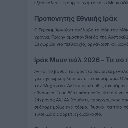
εξασφάλισε τη συμμετοχή του στο Μουντιάλ, 
Προπονητής Εθνικής Ιράκ
Ο Γκρέιαμ Άρνολντ ανέλαβε το Ιράκ τον Μάι
χρόνια. Πρώην ομοσπονδιακός της Αυστραλία
Ξεχωρίζει για πειθαρχία, οργάνωση και ικαν
Ιράκ Μουντιάλ 2026 – Τα ασ
Αν και το βάθος του ρόστερ δεν είναι μεγάλο
για την εύρεση λύσεων στο σκοράρισμα. Ο Αϋ
τον Μοχανάντ Αλί να ακολουθεί, σκοράροντα
εθνόσημο. Τους δύο επιθετικούς πλαισιώνει 
24χρονος Αλί Αλ Χαμάντι, προερχόμενος από 
σκόραρε μόλις ένα τέρμα. Φυσικά, τα τρία τ
είναι μια διαφορετική διαδικασία.