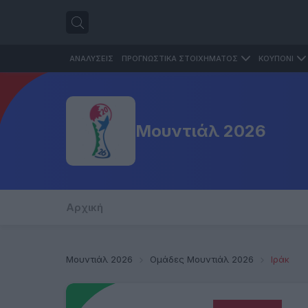
ΑΝΑΛΥΣΕΙΣ
ΠΡΟΓΝΩΣΤΙΚΑ ΣΤΟΙΧΗΜΑΤΟΣ
ΚΟΥΠΟΝΙ
Μουντιάλ 2026
Αρχική
Μουντιάλ 2026
Ομάδες Μουντιάλ 2026
Ιράκ