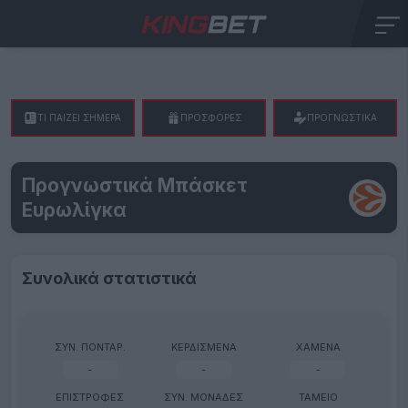
ΤΙ ΠΑΙΖΕΙ ΣΗΜΕΡΑ
ΠΡΟΣΦΟΡΕΣ
ΠΡΟΓΝΩΣΤΙΚΑ
Προγνωστικά Μπάσκετ
Ευρωλίγκα
Συνολικά στατιστικά
ΣΥΝ. ΠΟΝΤΑΡ.
ΚΕΡΔΙΣΜΕΝΑ
ΧΑΜΕΝΑ
-
-
-
ΕΠΙΣΤΡΟΦΕΣ
ΣΥΝ. ΜΟΝΑΔΕΣ
ΤΑΜΕΙΟ