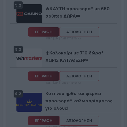
9.2
🔥ΚΑΥΤΗ προσφορά* με 650
σούπερ ΔΩΡΑ👑
ΕΓΓΡΑΦΗ
ΑΞΙΟΛΟΓΗΣΗ
ΕΕΕΠ | 21+ | ΠΑΙΞΕ ΥΠΕΥΘΥΝΑ
9.3
☀️Καλοκαίρι με 710 δώρα*
ΧΩΡΙΣ ΚΑΤΑΘΕΣΗ🍉
ΕΓΓΡΑΦΗ
ΑΞΙΟΛΟΓΗΣΗ
ΕΕΕΠ | 21+ | ΠΑΙΞΕ ΥΠΕΥΘΥΝΑ
Κάτι νέο ήρθε και φέρνει
9.2
προσφορά* καλωσορίσματος
για όλους!
ΕΓΓΡΑΦΗ
ΑΞΙΟΛΟΓΗΣΗ