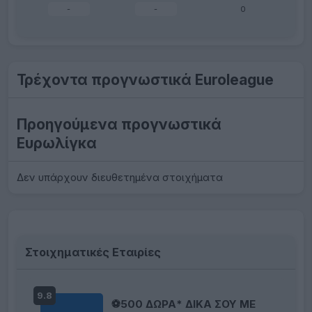
-
-
0
Τρέχοντα προγνωστικά Euroleague
Προηγούμενα προγνωστικά
Ευρωλίγκα
Δεν υπάρχουν διευθετημένα στοιχήματα
Στοιχηματικές Εταιρίες
9.8
⚽500 ΔΩΡΑ* ΔΙΚΑ ΣΟΥ ΜΕ