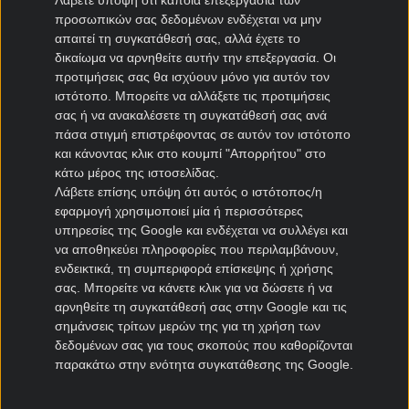
Λάβετε υπόψη ότι κάποια επεξεργασία των
προσωπικών σας δεδομένων ενδέχεται να μην
Προγνωστικά Ευρωλίγκα:
απαιτεί τη συγκατάθεσή σας, αλλά έχετε το
Πληροφορίες και τι θα
δικαίωμα να αρνηθείτε αυτήν την επεξεργασία. Οι
διαβάσεις στο Kingbet
προτιμήσεις σας θα ισχύουν μόνο για αυτόν τον
ιστότοπο. Μπορείτε να αλλάξετε τις προτιμήσεις
σας ή να ανακαλέσετε τη συγκατάθεσή σας ανά
Είναι η κορυφαία διασυλλογική διοργάνωση μπάσκετ
πάσα στιγμή επιστρέφοντας σε αυτόν τον ιστότοπο
στον κόσμο και τα προγνωστικά euroleague παίζουν
και κάνοντας κλικ στο κουμπί "Απορρήτου" στο
στο kingbet. Το ενδιαφέρον για το μπάσκετ στη χώρα
κάτω μέρος της ιστοσελίδας.
μας σαν άθλημα είναι μεγάλο και αυτό φυσικά
Λάβετε επίσης υπόψη ότι αυτός ο ιστότοπος/η
αποτυπώνεται και στις προτιμήσεις των παικτών του
εφαρμογή χρησιμοποιεί μία ή περισσότερες
στοιχήματος στο
κουπόνι μπάσκετ
.
υπηρεσίες της Google και ενδέχεται να συλλέγει και
να αποθηκεύει πληροφορίες που περιλαμβάνουν,
Η Euroleague είναι η διοργάνωση που συγκεντρώνει
ενδεικτικά, τη συμπεριφορά επίσκεψης ή χρήσης
πάνω της τα μεγαλύτερα πονταρίσματα και αυτό
σας. Μπορείτε να κάνετε κλικ για να δώσετε ή να
είναι απολύτως φυσιολογικό, αφού σε μία λίγκα
αρνηθείτε τη συγκατάθεσή σας στην Google και τις
μικρογραφία του ΝΒΑ συμμετέχουν οι κορυφαίες
σημάνσεις τρίτων μερών της για τη χρήση των
ομάδες στην Ευρώπη, κατ’ επέκταση και στον κόσμο,
δεδομένων σας για τους σκοπούς που καθορίζονται
αν εξαιρέσουμε τον μαγικό κόσμο στον οποίο μας
παρακάτω στην ενότητα συγκατάθεσης της Google.
εκπροσωπεί ως χώρα ο Γιάννης Αντετοκούνμπο, ίσως
ο κορυφαίος παίκτης στον κόσμο.