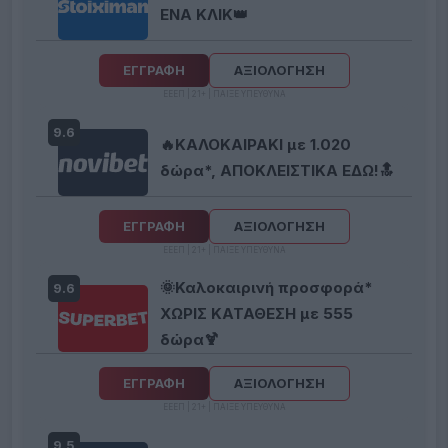
ΕΝΑ ΚΛΙΚ👑
ΕΓΓΡΑΦΗ
ΑΞΙΟΛΟΓΗΣΗ
ΕΕΕΠ | 21+ | ΠΑΙΞΕ ΥΠΕΥΘΥΝΑ
9.6
🔥ΚΑΛΟΚΑΙΡΑΚΙ με 1.020
δώρα*, ΑΠΟΚΛΕΙΣΤΙΚΑ ΕΔΩ!🔝
ΕΓΓΡΑΦΗ
ΑΞΙΟΛΟΓΗΣΗ
ΕΕΕΠ | 21+ | ΠΑΙΞΕ ΥΠΕΥΘΥΝΑ
🌞Καλοκαιρινή προσφορά*
9.6
ΧΩΡΙΣ ΚΑΤΑΘΕΣΗ με 555
δώρα🍹
ΕΓΓΡΑΦΗ
ΑΞΙΟΛΟΓΗΣΗ
ΕΕΕΠ | 21+ | ΠΑΙΞΕ ΥΠΕΥΘΥΝΑ
9.5