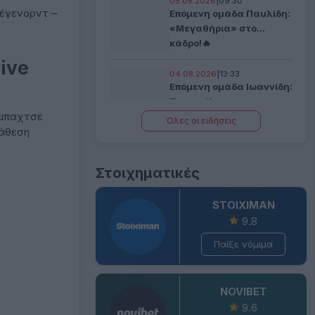
05.08.2026
|
09:30
έγενορντ –
Επόμενη ομάδα Παυλίδη:
«Μεγαθήρια» στο…
κάδρο!🔥
ive
04.08.2026
|
13:33
Επόμενη ομάδα Ιωαννίδη:
Στο… κόλπο ο
ρμπαχτσε
Ολυμπιακός! 💣🔥
Όλες οι ειδήσεις
τάθεση
04.08.2026
|
11:01
ΠΑΟΚ – Άντερλεχτ: Ειδικά
Στοιχηματικές
Στοιχήματα και Παίκτες
(06/08)
STOIXIMAN
9.8
Παίξε νόμιμα
NOVIBET
9.6