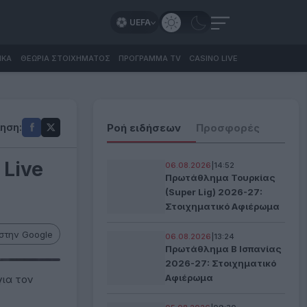
UEFA
ΙΚΑ
ΘΕΩΡΙΑ ΣΤΟΙΧΗΜΑΤΟΣ
ΠΡΟΓΡΑΜΜΑ TV
CASINO LIVE
ηση:
Ροή ειδήσεων
Προσφορές
 Live
06.08.2026
|
14:52
Πρωτάθλημα Τουρκίας
(Super Lig) 2026-27:
Στοιχηματικό Αφιέρωμα
 στην Google
06.08.2026
|
13:24
Πρωτάθλημα Β Ισπανίας
2026-27: Στοιχηματικό
Αφιέρωμα
για τον