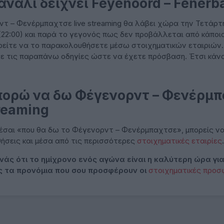
ανάλι δείχνει Feyenoord – Fenerb
τ – Φενέρμπαχτσε live streaming θα λάβει χώρα την Τετάρτ
22:00) και παρά το γεγονός πως δεν προβάλλεται από κάποι
ρείτε να το παρακολουθήσετε μέσω στοιχηματικών εταιριών.
 τις παραπάνω οδηγίες ώστε να έχετε πρόσβαση. Έτσι κάναμ
πορώ να δω Φέγενορντ – Φενέρμ
treaming
έσαι «που θα δω το Φέγενορντ – Φενέρμπαχτσε», μπορείς να
ήσεις και μέσα από
τις
περισσότερες
στοιχηματικές εταιρίες
.
χνάς ότι το ημίχρονο ενός αγώνα είναι η καλύτερη ώρα γι
 τα προνόμια που σου προσφέρουν οι
στοιχηματικές προσ