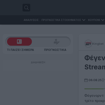
ΑΝΑΛΥΣΕΙΣ
ΠΡΟΓΝΩΣΤΙΚΑ ΣΤΟΙΧΗΜΑΤΟΣ
ΚΟΥΠΟΝΙ
Kingbet
ΤΙ ΠΑΙΖΕΙ ΣΗΜΕΡΑ
ΠΡΟΓΝΩΣΤΙΚΑ
Φέγεν
Strea
06.08.25 | 
Φέγενορντ 
τρίτο προκρ