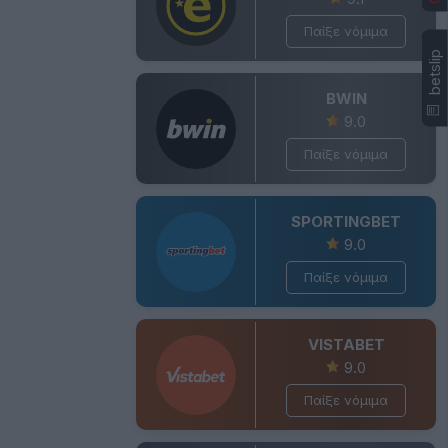
Παίξε νόμιμα
betslip
BWIN
9.0
Παίξε νόμιμα
SPORTINGBET
9.0
Παίξε νόμιμα
VISTABET
9.0
Παίξε νόμιμα