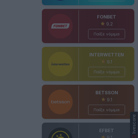
FONBET
9.2
Παίξε νόμιμα
INTERWETTEN
9.1
Παίξε νόμιμα
BETSSON
9.1
Παίξε νόμιμα
livescore
EFBET
9.1