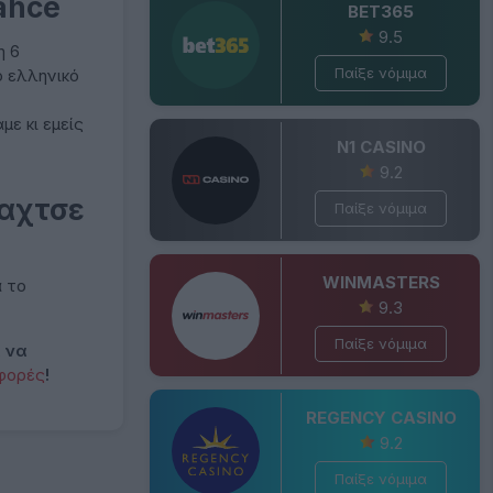
ahce
BET365
9.5
η 6
Παίξε νόμιμα
ο ελληνικό
ε κι εμείς
N1 CASINO
9.2
παχτσε
Παίξε νόμιμα
WINMASTERS
 το
9.3
Παίξε νόμιμα
α να
φορές
!
REGENCY CASINO
9.2
Παίξε νόμιμα