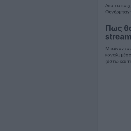
Από τα παιχ
Φενέρμπαχτ
Πως θ
strea
Μπαίνοντας
καναλι μέσα
(έστω και τ