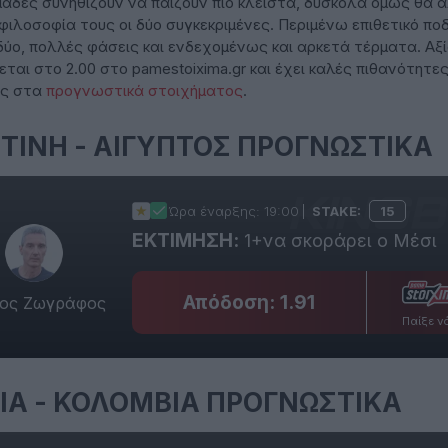
μάδες συνηθίζουν να παίζουν πιο κλειστά, δύσκολα όμως θα 
φιλοσοφία τους οι δύο συγκεκριμένες. Περιμένω επιθετικό π
 δύο, πολλές φάσεις και ενδεχομένως και αρκετά τέρματα. Αξί
νεται στο 2.00 στο pamestoixima.gr και έχει καλές πιθανότητε
ης στα
προγνωστικά στοιχήματος
.
ΤΙΝΗ - ΑΙΓΥΠΤΟΣ ΠΡΟΓΝΩΣΤΙΚΑ
Ώρα έναρξης: 19:00
STAKE:
15
ΕΚΤΙΜΗΣΗ:
1+να σκοράρει ο Μέσι
Απόδοση: 1.91
τος Ζωγράφος
Παίξε ν
ΙΑ - ΚΟΛΟΜΒΙΑ ΠΡΟΓΝΩΣΤΙΚΑ