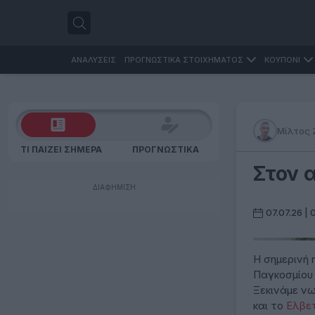
ΑΝΑΛΥΣΕΙΣ
ΠΡΟΓΝΩΣΤΙΚΑ ΣΤΟΙΧΗΜΑΤΟΣ
ΚΟΥΠΟΝΙ
Μίλτος
ΤΙ ΠΑΙΖΕΙ ΣΗΜΕΡΑ
ΠΡΟΓΝΩΣΤΙΚΑ
Στον 
07.07.26 | 
Η σημερινή 
Παγκοσμίου 
Ξεκινάμε νω
και το
Ελβετ