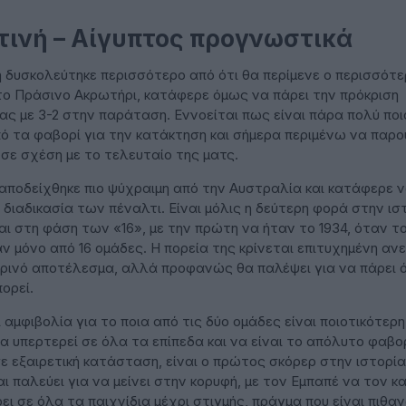
τινή – Αίγυπτος προγνωστικά
 δυσκολεύτηκε περισσότερο από ότι θα περίμενε ο περισσότ
ο Πράσινο Ακρωτήρι, κατάφερε όμως να πάρει την πρόκριση
ς με 3-2 στην παράταση. Εννοείται πως είναι πάρα πολύ ποι
πό τα φαβορί για την κατάκτηση και σήμερα περιμένω να παρο
σε σχέση με το τελευταίο της ματς.
αποδείχθηκε πιο ψύχραιμη από την Αυστραλία και κατάφερε ν
 διαδικασία των πέναλτι. Είναι μόλις η δεύτερη φορά στην ισ
αι στη φάση των «16», με την πρώτη να ήταν το 1934, όταν 
 μόνο από 16 ομάδες. Η πορεία της κρίνεται επιτυχημένη αν
ρινό αποτέλεσμα, αλλά προφανώς θα παλέψει για να πάρει ό
ορεί.
 αμφιβολία για το ποια από τις δύο ομάδες είναι ποιοτικότερη
α υπερτερεί σε όλα τα επίπεδα και να είναι το απόλυτο φαβορ
σε εξαιρετική κατάσταση, είναι ο πρώτος σκόρερ στην ιστορία
ι παλεύει για να μείνει στην κορυφή, με τον Εμπαπέ να τον κ
ει σε όλα τα παιχνίδια μέχρι στιγμής, πράγμα που είναι πιθαν