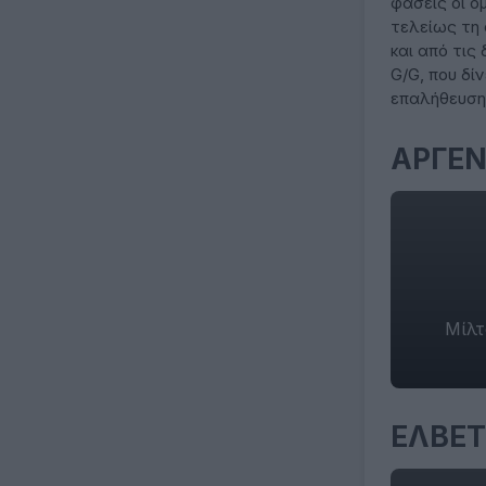
φάσεις οι ο
τελείως τη 
και από τις
G/G, που δί
επαλήθευσ
ΑΡΓΕΝ
Μίλ
ΕΛΒΕΤ