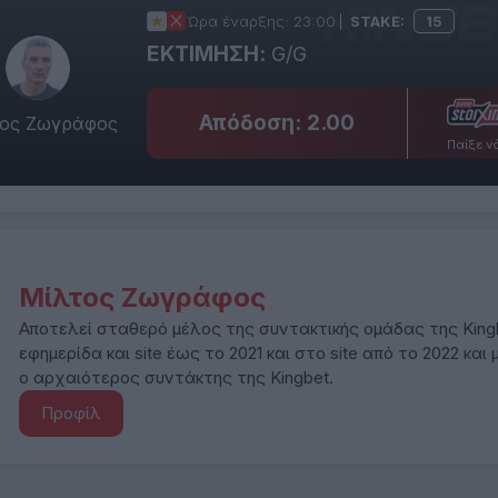
Ώρα έναρξης: 23:00
STAKE:
15
ΕΚΤΙΜΗΣΗ:
G/G
Απόδοση: 2.00
τος Ζωγράφος
Παίξε ν
Μίλτος Ζωγράφος
Αποτελεί σταθερό μέλος της συντακτικής ομάδας της Kingb
εφημερίδα και site έως το 2021 και στο site από το 2022 και
ο αρχαιότερος συντάκτης της Kingbet.
Προφίλ