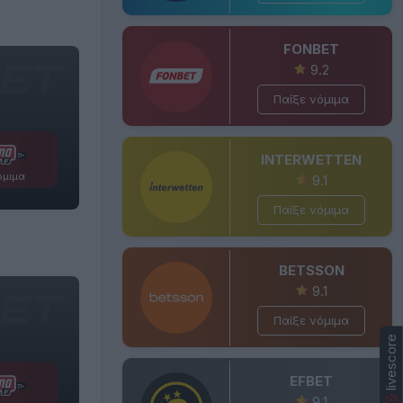
FONBET
9.2
Παίξε νόμιμα
INTERWETTEN
όμιμα
9.1
Παίξε νόμιμα
BETSSON
9.1
Παίξε νόμιμα
livescore
EFBET
9.1