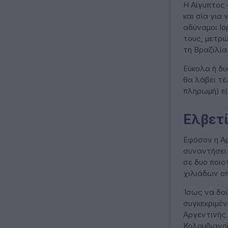
Η Αίγυπτος 
και σία για
αδύναμοι Ιο
τους, μετρώ
τη Βραζιλία
Εύκολα ή δ
θα λάβει τέ
πληρωμή) είτ
Ελβετί
Εφόσον η Α
συναντήσει 
σε δυο ποιο
χιλιάδων ο
Ίσως να δο
συγκεκριμέν
Αργεντινής.
Κολομβιανοί