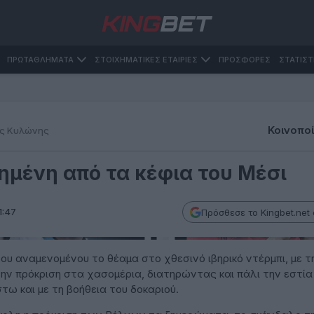
ΠΡΩΤΑΘΛΗΜΑΤΑ
ΣΤΟΙΧΗΜΑΤΙΚΕΣ ΕΤΑΙΡΙΕΣ
ΠΡΟΣΦΟΡΕΣ
ΣΤΑΤΙΣΤ
Κοινοποί
ς Κυλώνης
ημένη από τα κέφια του Μέσι
1:47
Πρόσθεσε το Kingbet.net
υ αναμενομένου το θέαμα στο χθεσινό ιβηρικό ντέρμπι, με τ
την πρόκριση στα χασομέρια, διατηρώντας και πάλι την εστία
τω και με τη βοήθεια του δοκαριού.