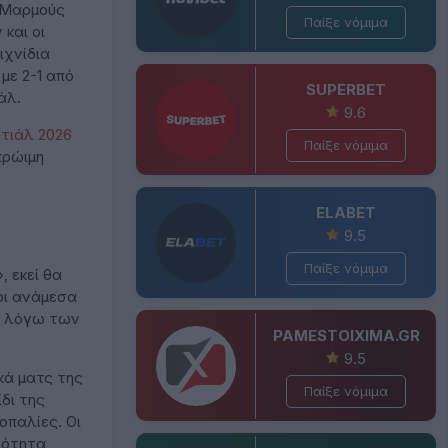
, Μαρμούς
Παίξε νόμιμα
και οι
ιχνίδια
με 2-1 από
SUPERBET
άλ.
9.6
τιάλ 2026
Παίξε νόμιμα
πρώιμη
ELABET
9.5
Παίξε νόμιμα
, εκεί θα
ρι ανάμεσα
αι λόγω των
PAMESTOIXIMA.GR
9.5
κά ματς της
Παίξε νόμιμα
δι της
οπαλίες. Οι
ιότητα