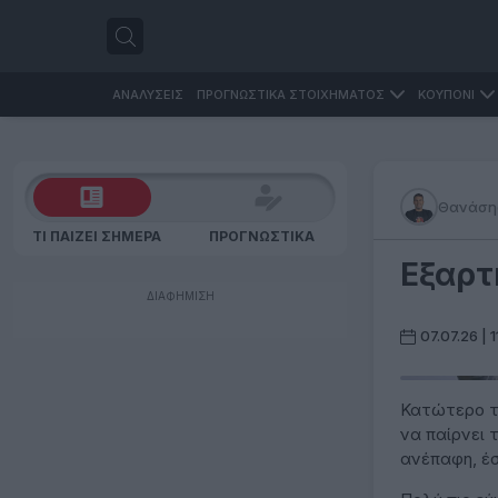
ΑΝΑΛΥΣΕΙΣ
ΠΡΟΓΝΩΣΤΙΚΑ ΣΤΟΙΧΗΜΑΤΟΣ
ΚΟΥΠΟΝΙ
Θανάση
ΤΙ ΠΑΙΖΕΙ ΣΗΜΕΡΑ
ΠΡΟΓΝΩΣΤΙΚΑ
Εξαρτ
07.07.26 | 1
Κατώτερο το
να παίρνει 
ανέπαφη, έσ