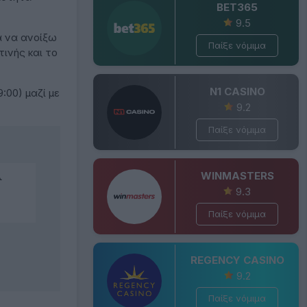
BET365
9.5
α να ανοίξω
Παίξε νόμιμα
τινής και το
N1 CASINO
:00) μαζί με
9.2
Παίξε νόμιμα
WINMASTERS
λ
9.3
Παίξε νόμιμα
REGENCY CASINO
9.2
Παίξε νόμιμα