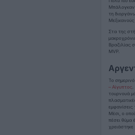
Πολύ πιο ε
Μπάλογκαν γ
τη διοργάν
Μεξικανούς 
Στα της στ
μακροχρόνι
Βραζιλίας σ
MVP.
Αργεν
Το σημεριν
– Αίγυπτος
.
τουρνουά μά
πλασματικές
εμφανίσεις 
Μέσι, ο οπο
πέσει θύμα 
χρειάστηκε 