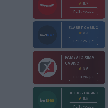
9.7
Παίξε νόμιμα
ELABET CASINO
9.4
Παίξε νόμιμα
PAMESTOIXIMA
CASINO
9.5
Παίξε νόμιμα
BET365 CASINO
9.5
Παίξε νόμιμα