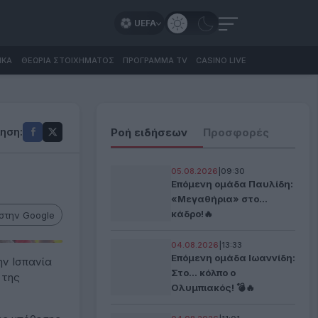
UEFA
ΙΚΑ
ΘΕΩΡΙΑ ΣΤΟΙΧΗΜΑΤΟΣ
ΠΡΟΓΡΑΜΜΑ TV
CASINO LIVE
ηση:
Ροή ειδήσεων
Προσφορές
05.08.2026
|
09:30
Επόμενη ομάδα Παυλίδη:
«Μεγαθήρια» στο…
κάδρο!🔥
 στην Google
04.08.2026
|
13:33
Επόμενη ομάδα Ιωαννίδη:
ην Ισπανία
Στο… κόλπο ο
 της
Ολυμπιακός! 💣🔥