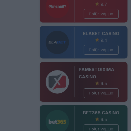
9.7
Παίξε νόμιμα
ELABET CASINO
9.4
Παίξε νόμιμα
PAMESTOIXIMA
CASINO
9.5
Παίξε νόμιμα
BET365 CASINO
9.5
Παίξε νόμιμα