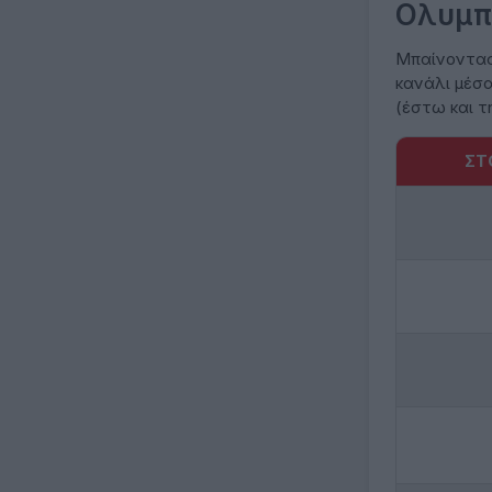
Ολυμπ
Μπαίνοντας
κανάλι μέσα
(έστω και τ
ΣΤ