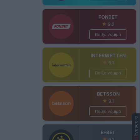
FONBET
9.2
Παίξε νόμιμα
INTERWETTEN
9.1
Παίξε νόμιμα
BETSSON
9.1
Παίξε νόμιμα
livescore
EFBET
9.1