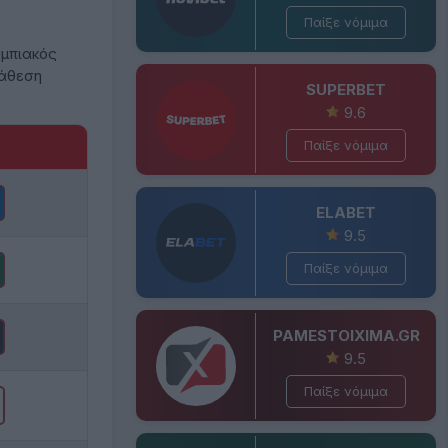
Παίξε νόμιμα
υμπιακός
τάθεση
SUPERBET
9.6
Παίξε νόμιμα
ELABET
9.5
Παίξε νόμιμα
PAMESTOIXIMA.GR
9.5
Παίξε νόμιμα