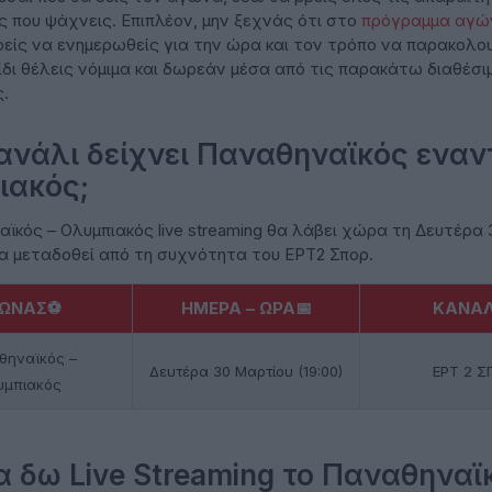
 που ψάχνεις. Επιπλέον, μην ξεχνάς ότι στο
πρόγραμμα αγ
ρείς να ενημερωθείς για την ώρα και τον τρόπο να παρακολο
ίδι θέλεις νόμιμα και δωρεάν μέσα από τις παρακάτω διαθέσι
.
ανάλι δείχνει Παναθηναϊκός εναν
ιακός;
ϊκός – Ολυμπιακός live streaming θα λάβει χώρα τη Δευτέρα
 θα μεταδοθεί από τη συχνότητα του ΕΡΤ2 Σπορ.
ΩΝΑΣ⚽
ΗΜΕΡΑ – ΩΡΑ📅
ΚΑΝΑΛ
θηναϊκός –
Δευτέρα 30 Μαρτίου (19:00)
ΕΡΤ 2 Σ
υμπιακός
 δω Live Streaming το Παναθηναϊ