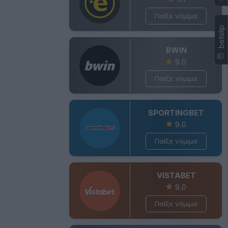
Παίξε νόμιμα
betslip
BWIN
9.0
Παίξε νόμιμα
SPORTINGBET
9.0
Παίξε νόμιμα
VISTABET
9.0
Παίξε νόμιμα