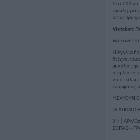
Στο 7.00 να
απειλή για 
στον προημι
Vistabet: 
Θα κάνει τη
Η Αγγλία ήτ
δείχνει πλέ
μεγάλο της 
στη λίστα τ
να στείλει 
κορυφαίος 
*ΙΣΧΥΟΥΝ Ο
ΟΙ ΑΠΟΔΟΣΕ
21+ | ΑΡΜΟ
ΕΟΠΑΕ – ΓΡ