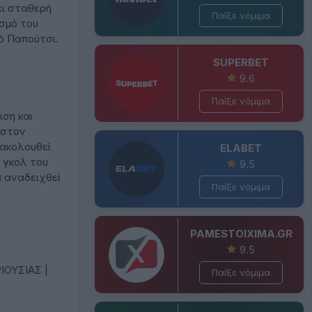
ει σταθερή
Παίξε νόμιμα
ασμό του
σό Παπούτσι.
SUPERBET
9.6
Παίξε νόμιμα
ση και
 στον
 ακολουθεί
ELABET
α γκολ του
9.5
α αναδειχθεί
Παίξε νόμιμα
PAMESTOIXIMA.GR
9.5
ΙΟΥΣΙΑΣ |
Παίξε νόμιμα