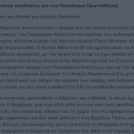
Σούπερ αποδόσεις για τον Παγκόσμιο Πρωταθλητή!
αντ και Μπαπέ για «Χρυσό Παπούτσι»
Μουντιάλ φουντώνει και ο δρόμος για την κούπα πλησιάζει! 
ο νικητής του Παγκοσμίου Κυπέλλου που κρατάει τον ποδοσφαι
ησία, αλλά και η μάχη του πρώτου σκόρερ! Ποιος θα πάρει τ
ς διοργάνωσης. Ο Λιονέλ Μέσι στα 39 του χρόνια κάνει τα π
πίθανες προκρίσεις, με τον Αργεντινό σταρ να έχει σπάσει ό
το γκολ που πέτυχε κόντρα στην Αίγυπτο έφτασε τα 21 συνολ
ον κορυφαίο σκόρερ των Παγκοσμίων Κυπέλλων, ενώ με την α
ασε τις εννέα και ξεπέρασε τον Ντιέγο Μαραντόνα! Στο φετ
ει ήδη 8 γκολ και οδηγεί την κούρσα των σκόρερ, αποτυπών
 η ηλικία του δεν είναι εμπόδιο! Στο 2.10 να αναδειχθεί κορυφ
 αναπνοής ακολουθούν ο Χάαλαντ και ο Mπαπέ, οι οποίοι έχ
α. Ο Νορβηγός φορ έχει εξελιχθεί σε έναν από τους μεγάλο
τές του τουρνουά, οδηγώντας τη χώρα του στα προημιτελικ
ς εμφανίσεις και δύο γκολ απέναντι στη Βραζιλία. Πλέον, α
, θα έχει την ευκαιρία όχι μόνο να στείλει τη Νορβηγία στα ημ
 ισοφαρίσει ή ακόμη και να ξεπεράσει τον Μέσι στην κορυφή 