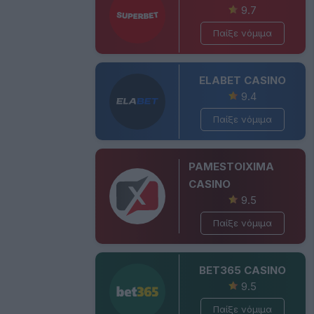
9.7
Παίξε νόμιμα
ELABET CASINO
9.4
Παίξε νόμιμα
PAMESTOIXIMA
CASINO
9.5
Παίξε νόμιμα
BET365 CASINO
9.5
Παίξε νόμιμα