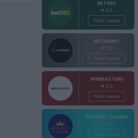
BET365
9.5
Παίξε νόμιμα
N1 CASINO
9.2
Παίξε νόμιμα
WINMASTERS
9.3
Παίξε νόμιμα
REGENCY CASINO
9.2
Παίξε νόμιμα