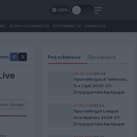
UEFA
ΙΚΑ
ΘΕΩΡΙΑ ΣΤΟΙΧΗΜΑΤΟΣ
ΠΡΟΓΡΑΜΜΑ TV
CASINO LIVE
ηση:
Ροή ειδήσεων
Προσφορές
Live
08.08.2026
|
09:06
Πρωτάθλημα Α’ Ισπανίας
(La Liga) 2026-27:
Στοιχηματικό Αφιέρωμα
 στην Google
07.08.2026
|
12:54
Πρωτάθλημα League
One Αγγλίας 2026-27:
Στοιχηματικό Αφιέρωμα
ητες