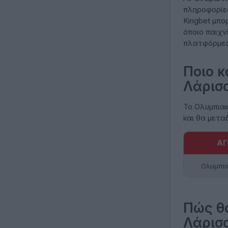
πληροφορίες
Kingbet μπο
όποιο παιχν
πλατφόρμες
Ποιο κ
Λάρισ
Το Ολυμπιακ
και θα μετα
ΑΓ
Ολυμπια
Πώς θα
Λάρισ