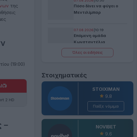
07.08.2026
|
10:30
ώνων
της
Πόσο δίνει να φύγει ο
υθήσεις
Μεντιλίμπαρ
μες
07.08.2026
|
10:19
Επόμενη ομάδα
ον
Κωνσταντέλια
αποδόσεις: Η ελίτ στα…
Όλες οι ειδήσεις
πόδια του 👀💥
06.08.2026
|
14:52
ίου (19:00)
Πρωτάθλημα Τουρκίας
(Super Lig) 2026-27:
Στοιχηματικές
Στοιχηματικό Αφιέρωμα
Ι📺
STOIXIMAN
9.8
rt 2 HD
Παίξε νόμιμα
 –
NOVIBET
9.6