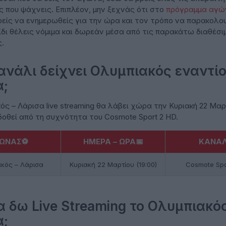
 που ψάχνεις. Επιπλέον, μην ξεχνάς ότι στο
πρόγραμμα αγ
ρείς να ενημερωθείς για την ώρα και τον τρόπο να παρακολο
ίδι θέλεις νόμιμα και δωρεάν μέσα από τις παρακάτω διαθέσι
.
ανάλι δείχνει Ολυμπιακός εναντί
α;
ός – Λάρισα live streaming θα λάβει χώρα την Κυριακή 22 Μαρτ
δοθεί από τη συχνότητα του Cosmote Sport 2 HD.
ΩΝΑΣ⚽
ΗΜΕΡΑ – ΩΡΑ📅
ΚΑΝΑΛ
κός – Λάρισα
Κυριακή 22 Μαρτίου (19:00)
Cosmote Spo
 δω Live Streaming το Ολυμπιακός
α;