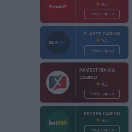
9.7
Παίξε νόμιμα
ELABET CASINO
9.4
Παίξε νόμιμα
PAMESTOIXIMA
CASINO
9.5
Παίξε νόμιμα
BET365 CASINO
9.5
Παίξε νόμιμα