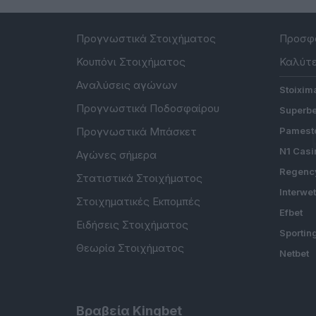
Προγνωστικά Στοιχήματος
Προσφο
Κουπόνι Στοιχήματος
Καλύτε
Αναλύσεις αγώνων
Stoixim
Προγνωστικά Ποδοσφαίρου
Superbe
Προγνωστικά Μπάσκετ
Pamesto
N1 Casi
Αγώνες σήμερα
Regenc
Στατιστικά Στοιχήματος
Interwe
Στοιχηματικές Εκπομπές
Efbet
Ειδήσεις Στοιχήματος
Sportin
Θεωρία Στοιχήματος
Netbet
Βραβεία Kingbet