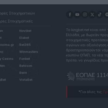
ρές Στοιχηματικών
ρες Στοιχηματικές
Το kingbet.net είναι από
an
Novibet
Ελλάδα, με δωρεάν προγ
t
Elabet
στοιχηματικές προτάσεις
ixima.gr
Bet365
αγώνων και αξιολόγηση 
δραστηριοποιούνται νόμ
no
Winmasters
κουπόνι ΟΠΑΠ, τα νέα τη
y Casino
Fonbet
πρέπει να γνωρίζεις πριν
tten
Betsson
Bwin
gBet
VistaBet
*Για όλες τις
Πρ