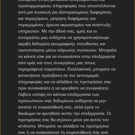
μεταγραφή ΑΕΚ παρουσιάζεται με λεπτομέρειες και
προσαρμοσμένες πληροφορίες που αποστέλλονται
αξιολόγηση.
από μια συσκευή για εξατομικευμένες διαφημίσεις
Συγκεκριμένα, στην Kingbet θα βρεις:
και περιεχόμενο, μέτρηση διαφήμισης και
περιεχομένου, έρευνα ακροατηρίου και ανάπτυξη
Όλες τις τελευταίες ΑΕΚ μεταγραφές με
υπηρεσιών.
Με την άδειά σας, εμείς και οι
πληροφορίες για ηλικία, θέση, προηγούμενη ομάδα
συνεργάτες μας ενδέχεται να χρησιμοποιήσουμε
και διάρκεια συμβολαίου
ακριβή δεδομένα γεωγραφικής τοποθεσίας και
Ανάλυση για το πώς κάθε παίκτης επηρεάζει τα
ταυτοποίησης μέσω σάρωσης συσκευών. Μπορείτε
να κάνετε κλικ για να συναινέσετε στην επεξεργασία
προγνωστικά σουπερ λιγκ
από εμάς και τους συνεργάτες μας όπως
Ενημέρωση για το αν μια μεταγραφή αλλάζει τις
περιγράφεται παραπάνω. Εναλλακτικά, μπορείτε να
αποδόσεις στις στοιχηματικές εταιρίες
αποκτήσετε πρόσβαση σε πιο λεπτομερείς
Εκτιμήσεις για το αν η ομάδα μπορεί να
πληροφορίες και να αλλάξετε τις προτιμήσεις σας
προχωρήσει στις ευρωπαϊκές διοργανώσεις όπως
πριν συναινέσετε ή να αρνηθείτε να συναινέσετε.
το
γιουρόπα λιγκ
και το κόνφερενς λιγκ
Λάβετε υπόψη ότι κάποια επεξεργασία των
Live ενημέρωση για τα μεταγραφικά νέα ΑΕΚ, τις
προσωπικών σας δεδομένων ενδέχεται να μην
επαφές της διοίκησης και τις εξελίξεις που
απαιτεί τη συγκατάθεσή σας, αλλά έχετε το
διαμορφώνουν την καθημερινότητα της ομάδας
δικαίωμα να αρνηθείτε αυτήν την επεξεργασία. Οι
προτιμήσεις σας θα ισχύουν μόνο για αυτόν τον
ιστότοπο. Μπορείτε να αλλάξετε τις προτιμήσεις
σας ή να ανακαλέσετε τη συγκατάθεσή σας ανά