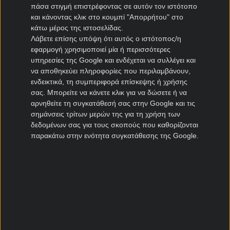
Μεταγραφικά Νέα ΑΕΚ
πάσα στιγμή επιστρέφοντας σε αυτόν τον ιστότοπο
και κάνοντας κλικ στο κουμπί "Απορρήτου" στο
Τα μεταγραφικά νέα ΑΕΚ φέρνουν καθημερινά νέα
κάτω μέρος της ιστοσελίδας.
πρόσωπα στο προσκήνιο. Η ομάδα παρακολουθεί
Λάβετε επίσης υπόψη ότι αυτός ο ιστότοπος/η
αγορές από τη Λατινική Αμερική, τη Σκανδιναβία και
εφαρμογή χρησιμοποιεί μία ή περισσότερες
τις Βαλκανικές χώρες, όπου μπορεί να βρει ταλέντα
υπηρεσίες της Google και ενδέχεται να συλλέγει και
με χαμηλό κόστος και μεγάλη προοπτική. Παίκτες με
να αποθηκεύει πληροφορίες που περιλαμβάνουν,
φυσικά προσόντα, τακτική παιδεία και καλή τεχνική
ενδεικτικά, τη συμπεριφορά επίσκεψης ή χρήσης
κατάρτιση βρίσκονται στο στόχαστρο.
σας. Μπορείτε να κάνετε κλικ για να δώσετε ή να
αρνηθείτε τη συγκατάθεσή σας στην Google και τις
Στις τελευταίες μεταγραφές ΑΕΚ, φαίνεται ότι η
σημάνσεις τρίτων μερών της για τη χρήση των
ομάδα εστιάζει στην εύρεση ενός δημιουργικού μέσου,
δεδομένων σας για τους σκοπούς που καθορίζονται
ικανού να δώσει ηρεμία στο παιχνίδι και να αναλάβει
παρακάτω στην ενότητα συγκατάθεσης της Google.
οργανωτικά καθήκοντα. Παράλληλα, υπάρχει σκέψη
για την ενίσχυση στα άκρα της επίθεσης και της
άμυνας, καθώς η χρονιά αναμένεται απαιτητική με
υποχρεώσεις σε Ελλάδα και Ευρώπη.
Φυσικά, τα ΑΕΚ μεταγραφές νέα δεν περιορίζονται
μόνο σε αυτούς που ήδη αποκτήθηκαν. Οι
διαπραγματεύσεις συνεχίζονται και νέα ονόματα θα