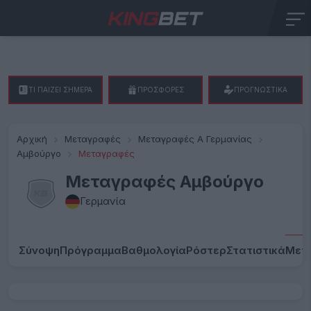
ΤΙ ΠΑΙΖΕΙ ΣΗΜΕΡΑ
ΠΡΟΣΦΟΡΕΣ
ΠΡΟΓΝΩΣΤΙΚΑ
Αρχική
Μεταγραφές
Μεταγραφές Α Γερμανίας
Αμβούργο
Μεταγραφές
Μεταγραφές Αμβούργο
Γερμανία
Σύνοψη
Πρόγραμμα
Βαθμολογία
Ρόστερ
Στατιστικά
Μετ