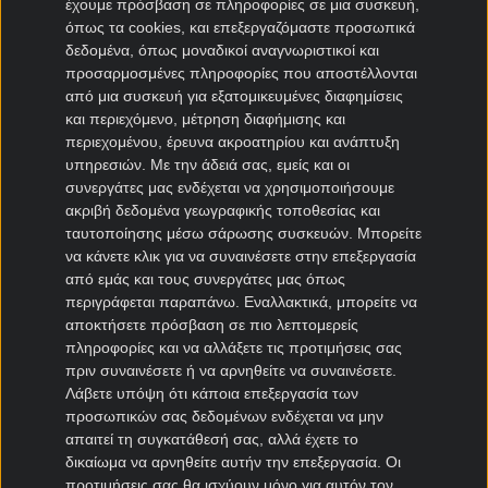
έχουμε πρόσβαση σε πληροφορίες σε μια συσκευή,
όπως τα cookies, και επεξεργαζόμαστε προσωπικά
Μεταγραφές Bundesliga
δεδομένα, όπως μοναδικοί αναγνωριστικοί και
προσαρμοσμένες πληροφορίες που αποστέλλονται
Μπάγερν μεταγραφές
από μια συσκευή για εξατομικευμένες διαφημίσεις
Ντόρτμουντ μεταγραφές
και περιεχόμενο, μέτρηση διαφήμισης και
περιεχομένου, έρευνα ακροατηρίου και ανάπτυξη
Αμβούργο μεταγραφές
υπηρεσιών.
Με την άδειά σας, εμείς και οι
Λεβερκούζεν μεταγραφές
συνεργάτες μας ενδέχεται να χρησιμοποιήσουμε
Άιντραχτ Φρανκφούρτης μεταγραφές
ακριβή δεδομένα γεωγραφικής τοποθεσίας και
ταυτοποίησης μέσω σάρωσης συσκευών. Μπορείτε
Μεταγραφές Γαλλία
να κάνετε κλικ για να συναινέσετε στην επεξεργασία
από εμάς και τους συνεργάτες μας όπως
Παρί Σεν Ζερμέν μεταγραφές
περιγράφεται παραπάνω. Εναλλακτικά, μπορείτε να
αποκτήσετε πρόσβαση σε πιο λεπτομερείς
Μονακό μεταγραφές
πληροφορίες και να αλλάξετε τις προτιμήσεις σας
Μαρσέιγ μεταγραφές
πριν συναινέσετε ή να αρνηθείτε να συναινέσετε.
Λυών μεταγραφές
Λάβετε υπόψη ότι κάποια επεξεργασία των
προσωπικών σας δεδομένων ενδέχεται να μην
απαιτεί τη συγκατάθεσή σας, αλλά έχετε το
Μεταγραφές Super League 2
δικαίωμα να αρνηθείτε αυτήν την επεξεργασία. Οι
προτιμήσεις σας θα ισχύουν μόνο για αυτόν τον
Ηρακλής μεταγραφές