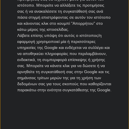
ιστότοπο. Μπορείτε να αλλάξετε τις προτιμήσεις
ΠΑΣ Γιάννινα μεταγραφές
σας ή να ανακαλέσετε τη συγκατάθεσή σας ανά
Πανιώνιος μεταγραφές
πάσα στιγμή επιστρέφοντας σε αυτόν τον ιστότοπο
Καλλιθέα μεταγραφές
και κάνοντας κλικ στο κουμπί "Απορρήτου" στο
Καλαμάτα μεταγραφές
κάτω μέρος της ιστοσελίδας.
Λάβετε επίσης υπόψη ότι αυτός ο ιστότοπος/η
Νίκη Βόλου μεταγραφές
εφαρμογή χρησιμοποιεί μία ή περισσότερες
υπηρεσίες της Google και ενδέχεται να συλλέγει και
Μεταγραφές Cyprus League
να αποθηκεύει πληροφορίες που περιλαμβάνουν,
ενδεικτικά, τη συμπεριφορά επίσκεψης ή χρήσης
Πάφος μεταγραφές
σας. Μπορείτε να κάνετε κλικ για να δώσετε ή να
ΑΠΟΕΛ μεταγραφές
αρνηθείτε τη συγκατάθεσή σας στην Google και τις
σημάνσεις τρίτων μερών της για τη χρήση των
ΑΕΚ Λάρνακας μεταγραφές
δεδομένων σας για τους σκοπούς που καθορίζονται
Ομόνοια μεταγραφές
παρακάτω στην ενότητα συγκατάθεσης της Google.
Μεταγραφές Πορτογαλία
Μπενφίκα μεταγραφές
Πόρτο μεταγραφές
Ρίο Άβε μεταγραφές