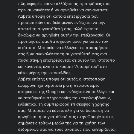
πληροφορίες και να αλλάξετε τις προτιμήσεις σας
Στοιχηματικές προσφορές*, κουπόνι ΟΠΑΠ, τα νέα της
πριν συναινέσετε ή να αρνηθείτε να συναινέσετε.
αγοράς και στοιχηματική θεωρία για όλα όσα πρέπει να
Λάβετε υπόψη ότι κάποια επεξεργασία των
γνωρίζεις πριν παίξεις στοίχημα.
προσωπικών σας δεδομένων ενδέχεται να μην
απαιτεί τη συγκατάθεσή σας, αλλά έχετε το
δικαίωμα να αρνηθείτε αυτήν την επεξεργασία. Οι
προτιμήσεις σας θα ισχύουν μόνο για αυτόν τον
ιστότοπο. Μπορείτε να αλλάξετε τις προτιμήσεις
*Για όλες τις
Προσφορές
: Ισχύουν όροι και
σας ή να ανακαλέσετε τη συγκατάθεσή σας ανά
προϋποθέσεις
πάσα στιγμή επιστρέφοντας σε αυτόν τον ιστότοπο
και κάνοντας κλικ στο κουμπί "Απορρήτου" στο
κάτω μέρος της ιστοσελίδας.
Βραβεία Kingbet
Λάβετε επίσης υπόψη ότι αυτός ο ιστότοπος/η
εφαρμογή χρησιμοποιεί μία ή περισσότερες
υπηρεσίες της Google και ενδέχεται να συλλέγει και
να αποθηκεύει πληροφορίες που περιλαμβάνουν,
ενδεικτικά, τη συμπεριφορά επίσκεψης ή χρήσης
σας. Μπορείτε να κάνετε κλικ για να δώσετε ή να
αρνηθείτε τη συγκατάθεσή σας στην Google και τις
σημάνσεις τρίτων μερών της για τη χρήση των
δεδομένων σας για τους σκοπούς που καθορίζονται