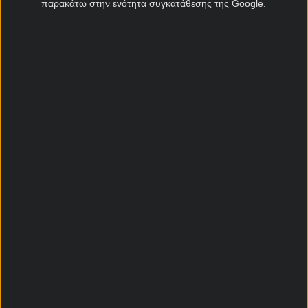
παρακάτω στην ενότητα συγκατάθεσης της Google.