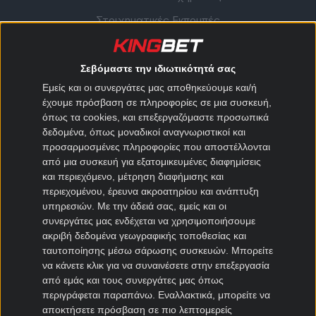
Στοιχηματικές Εκπομπές
Ειδήσεις Στοιχήματος
Θεωρία Στοιχήματος
Σεβόμαστε την ιδιωτικότητά σας
Εμείς και οι συνεργάτες μας αποθηκεύουμε και/ή
Προσφορές Στοιχηματικών
έχουμε πρόσβαση σε πληροφορίες σε μια συσκευή,
όπως τα cookies, και επεξεργαζόμαστε προσωπικά
Καλύτερες Στοιχηματικές
δεδομένα, όπως μοναδικοί αναγνωριστικοί και
προσαρμοσμένες πληροφορίες που αποστέλλονται
Stoiximan
Novibet
Superbet
Elabet
Pamestoixima.gr
από μια συσκευή για εξατομικευμένες διαφημίσεις
Bet365
N1 Casino
Winmasters
Regency Casino
Fonbet
και περιεχόμενο, μέτρηση διαφήμισης και
Interwetten
Betsson
Efbet
Bwin
SportingBet
VistaBet
Netbet
περιεχομένου, έρευνα ακροατηρίου και ανάπτυξη
υπηρεσιών.
Με την άδειά σας, εμείς και οι
συνεργάτες μας ενδέχεται να χρησιμοποιήσουμε
ακριβή δεδομένα γεωγραφικής τοποθεσίας και
Το kingbet.net είναι από τα πρώτα στοιχηματικά sites για
ταυτοποίησης μέσω σάρωσης συσκευών. Μπορείτε
στοίχημα στην Ελλάδα, με δωρεάν προγνωστικά
να κάνετε κλικ για να συναινέσετε στην επεξεργασία
ποδοσφαίρου, μπάσκετ, τένις και στοιχηματικές
από εμάς και τους συνεργάτες μας όπως
προτάσεις από τους καλύτερους tipsters. Αναλύσεις
περιγράφεται παραπάνω. Εναλλακτικά, μπορείτε να
αγώνων και αξιολόγηση όλων των στοιχηματικών
αποκτήσετε πρόσβαση σε πιο λεπτομερείς
εταιριών που δραστηριοποιούνται νόμιμα στην Ελλάδα.