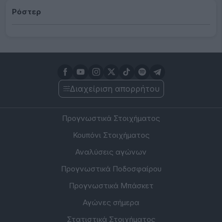
Ρόστερ
Διαχείριση απορρήτου
Προγνωστικά Στοιχήματος
Κουπόνι Στοιχήματος
Αναλύσεις αγώνων
Προγνωστικά Ποδοσφαίρου
Προγνωστικά Μπάσκετ
Αγώνες σήμερα
Στατιστικά Στοιχήματος