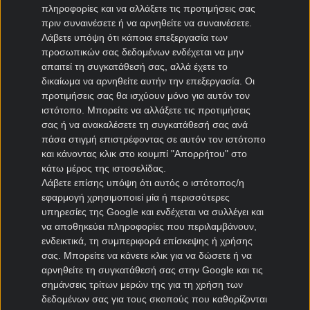
πληροφορίες και να αλλάξετε τις προτιμήσεις σας
Στοιχηματικές προσφορές*, κουπόνι ΟΠΑΠ, τα νέα της
πριν συναινέσετε ή να αρνηθείτε να συναινέσετε.
αγοράς και στοιχηματική θεωρία για όλα όσα πρέπει να
Λάβετε υπόψη ότι κάποια επεξεργασία των
γνωρίζεις πριν παίξεις στοίχημα.
προσωπικών σας δεδομένων ενδέχεται να μην
απαιτεί τη συγκατάθεσή σας, αλλά έχετε το
δικαίωμα να αρνηθείτε αυτήν την επεξεργασία. Οι
προτιμήσεις σας θα ισχύουν μόνο για αυτόν τον
ιστότοπο. Μπορείτε να αλλάξετε τις προτιμήσεις
*Για όλες τις
Προσφορές
: Ισχύουν όροι και
σας ή να ανακαλέσετε τη συγκατάθεσή σας ανά
προϋποθέσεις
πάσα στιγμή επιστρέφοντας σε αυτόν τον ιστότοπο
και κάνοντας κλικ στο κουμπί "Απορρήτου" στο
κάτω μέρος της ιστοσελίδας.
Βραβεία Kingbet
Λάβετε επίσης υπόψη ότι αυτός ο ιστότοπος/η
εφαρμογή χρησιμοποιεί μία ή περισσότερες
υπηρεσίες της Google και ενδέχεται να συλλέγει και
να αποθηκεύει πληροφορίες που περιλαμβάνουν,
ενδεικτικά, τη συμπεριφορά επίσκεψης ή χρήσης
σας. Μπορείτε να κάνετε κλικ για να δώσετε ή να
αρνηθείτε τη συγκατάθεσή σας στην Google και τις
σημάνσεις τρίτων μερών της για τη χρήση των
δεδομένων σας για τους σκοπούς που καθορίζονται