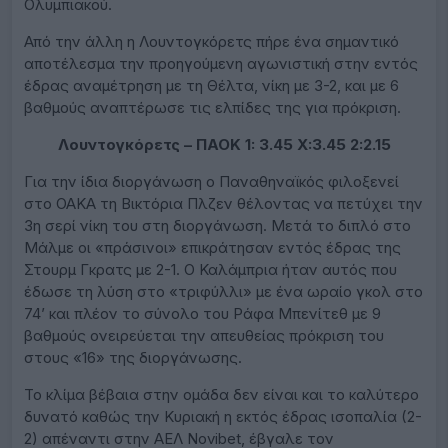
Ολυμπιακού.
Από την άλλη η Λουντογκόρετς πήρε ένα σημαντικό
αποτέλεσμα την προηγούμενη αγωνιστική στην εντός
έδρας αναμέτρηση με τη Θέλτα, νίκη με 3-2, και με 6
βαθμούς αναπτέρωσε τις ελπίδες της για πρόκριση.
Λουντογκόρετς – ΠΑΟΚ 1: 3.45 X:3.45 2:2.15
Για την ίδια διοργάνωση ο Παναθηναϊκός φιλοξενεί
στο ΟΑΚΑ τη Βικτόρια Πλζεν θέλοντας να πετύχει την
3
η
σερί νίκη του στη διοργάνωση. Μετά το διπλό στο
Μάλμε οι «πράσινοι» επικράτησαν εντός έδρας της
Στουρμ Γκρατς με 2-1. Ο Καλάμπρια ήταν αυτός που
έδωσε τη λύση στο «τριφύλλι» με ένα ωραίο γκολ στο
74’ και πλέον το σύνολο του Ράφα Μπενίτεθ με 9
βαθμούς ονειρεύεται την απευθείας πρόκριση του
στους «16» της διοργάνωσης.
Το κλίμα βέβαια στην ομάδα δεν είναι και το καλύτερο
δυνατό καθώς την Κυριακή η εκτός έδρας ισοπαλία (2-
2) απέναντι στην ΑΕΛ Novibet, έβγαλε τον