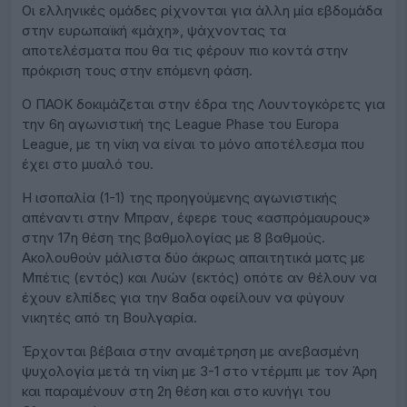
Οι ελληνικές ομάδες ρίχνονται για άλλη μία εβδομάδα
στην ευρωπαϊκή «μάχη», ψάχνοντας τα
αποτελέσματα που θα τις φέρουν πιο κοντά στην
πρόκριση τους στην επόμενη φάση.
Ο ΠΑΟΚ δοκιμάζεται στην έδρα της Λουντογκόρετς για
την 6
η
αγωνιστική της League Phase του Europa
League, με τη νίκη να είναι το μόνο αποτέλεσμα που
έχει στο μυαλό του.
Η ισοπαλία (1-1) της προηγούμενης αγωνιστικής
απέναντι στην Μπραν, έφερε τους «ασπρόμαυρους»
στην 17
η
θέση της βαθμολογίας με 8 βαθμούς.
Ακολουθούν μάλιστα δύο άκρως απαιτητικά ματς με
Μπέτις (εντός) και Λυών (εκτός) οπότε αν θέλουν να
έχουν ελπίδες για την 8αδα οφείλουν να φύγουν
νικητές από τη Βουλγαρία.
Έρχονται βέβαια στην αναμέτρηση με ανεβασμένη
ψυχολογία μετά τη νίκη με 3-1 στο ντέρμπι με τον Άρη
και παραμένουν στη 2
η
θέση και στο κυνήγι του