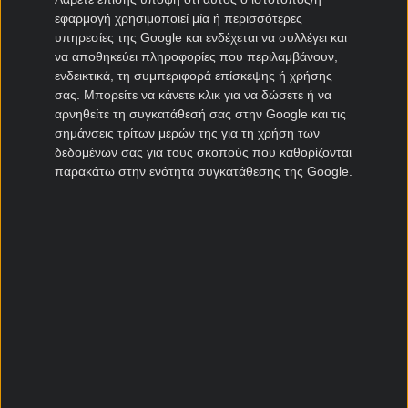
εφαρμογή χρησιμοποιεί μία ή περισσότερες
προσφορές* για τα μεγάλα παιχνίδια
και κορυφαίο
υπηρεσίες της Google και ενδέχεται να συλλέγει και
πρόγραμμα ανταμοιβής*.
να αποθηκεύει πληροφορίες που περιλαμβάνουν,
Αυτό που θες από το παιχνίδι σου
και στις
ενδεικτικά, τη συμπεριφορά επίσκεψης ή χρήσης
Ευρωπαϊκές Διοργανώσεις
σας. Μπορείτε να κάνετε κλικ για να δώσετε ή να
αρνηθείτε τη συγκατάθεσή σας στην Google και τις
σημάνσεις τρίτων μερών της για τη χρήση των
δεδομένων σας για τους σκοπούς που καθορίζονται
*ΙΣΧΥΟΥΝ ΟΡΟΙ & ΠΡΟΫΠΟΘΕΣΕΙΣ ΔΙΑΘΕΣΙΜΟΙ ΣΤΟ
παρακάτω στην ενότητα συγκατάθεσης της Google.
NOVIBET.GR/INFO/OROI
ΟΙ ΑΠΟΔΟΣΕΙΣ ΕΝΔΕΧΕΤΑΙ ΝΑ ΤΡΟΠΟΠΟΙΗΘΟΥΝ ΑΝΑ
ΠΑΣΑ ΣΤΙΓΜΗ
21+| ΑΡΜΟΔΙΟΣ ΡΥΘΜΙΣΤΗΣ:ΕΕΕΠ | ΚΙΝΔΥΝΟΣ
ΕΘΙΣΜΟΥ & ΑΠΩΛΕΙΑΣ ΠΕΡΙΟΥΣΙΑΣ | ΓΡΑΜΜΗ
ΒΟΗΘΕΙΑΣ ΚΕΘΕΑ: 2109237777 | ΠΑΙΞΕ ΥΠΕΥΘΥΝΑ.