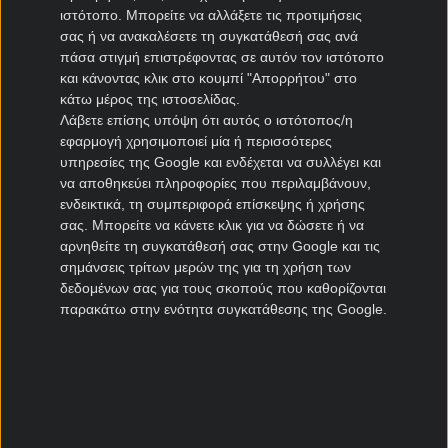
Προγνωστικά Ποδοσφαίρου
ιστότοπο. Μπορείτε να αλλάξετε τις προτιμήσεις
σας ή να ανακαλέσετε τη συγκατάθεσή σας ανά
Προγνωστικά Μπάσκετ
πάσα στιγμή επιστρέφοντας σε αυτόν τον ιστότοπο
Αγώνες σήμερα
και κάνοντας κλικ στο κουμπί "Απορρήτου" στο
κάτω μέρος της ιστοσελίδας.
Στατιστικά Στοιχήματος
Λάβετε επίσης υπόψη ότι αυτός ο ιστότοπος/η
εφαρμογή χρησιμοποιεί μία ή περισσότερες
Στοιχηματικές Εκπομπές
υπηρεσίες της Google και ενδέχεται να συλλέγει και
Ειδήσεις Στοιχήματος
να αποθηκεύει πληροφορίες που περιλαμβάνουν,
ενδεικτικά, τη συμπεριφορά επίσκεψης ή χρήσης
Θεωρία Στοιχήματος
σας. Μπορείτε να κάνετε κλικ για να δώσετε ή να
αρνηθείτε τη συγκατάθεσή σας στην Google και τις
Προσφορές Στοιχηματικών
σημάνσεις τρίτων μερών της για τη χρήση των
δεδομένων σας για τους σκοπούς που καθορίζονται
Καλύτερες Στοιχηματικές
παρακάτω στην ενότητα συγκατάθεσης της Google.
Stoiximan
Novibet
Superbet
Elabet
Pamestoixima.gr
Bet365
N1 Casino
Winmasters
Regency Casino
Fonbet
Interwetten
Betsson
Efbet
Bwin
SportingBet
VistaBet
Netbet