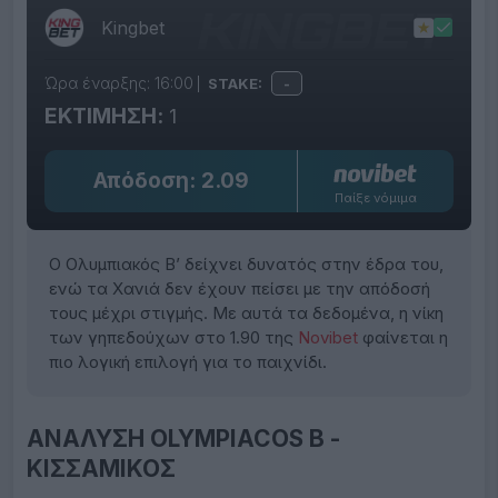
Kingbet
Ώρα έναρξης: 16:00
STAKE:
-
ΕΚΤΙΜΗΣΗ:
1
Απόδοση: 2.09
Παίξε νόμιμα
Ο Ολυμπιακός Β’ δείχνει δυνατός στην έδρα του,
ενώ τα Χανιά δεν έχουν πείσει με την απόδοσή
τους μέχρι στιγμής. Με αυτά τα δεδομένα, η νίκη
των γηπεδούχων στο 1.90 της
Novibet
φαίνεται η
πιο λογική επιλογή για το παιχνίδι.
ΑΝΑΛΥΣΗ OLYMPIACOS B -
ΚΙΣΣΑΜΙΚΟΣ