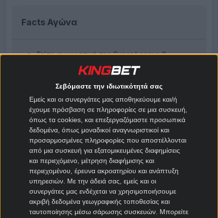
Facts Αγώνα
Τρίτη αγωνιστική της Super League 2.
Μια νίκη κόντρα στην Ελλάς Σύρου και μια
ισοπαλία με τον Πανιώνιος έχει ο
Σεβόμαστε την ιδιωτικότητά σας
Ολυμπιακός Β’.
Εμείς και οι συνεργάτες μας αποθηκεύουμε και/ή
Μια ήττα από την Καλαμάτα και μια
έχουμε πρόσβαση σε πληροφορίες σε μια συσκευή,
ισοπαλία με την Ελλάς Σύρου έχουν τα
όπως τα cookies, και επεξεργαζόμαστε προσωπικά
Χανιά.
δεδομένα, όπως μοναδικοί αναγνωριστικοί και
προσαρμοσμένες πληροφορίες που αποστέλλονται
από μια συσκευή για εξατομικευμένες διαφημίσεις
και περιεχόμενο, μέτρηση διαφήμισης και
OLYMPIACOS B
περιεχομένου, έρευνα ακροατηρίου και ανάπτυξη
υπηρεσιών.
Με την άδειά σας, εμείς και οι
συνεργάτες μας ενδέχεται να χρησιμοποιήσουμε
Ρεπορτάζ
ακριβή δεδομένα γεωγραφικής τοποθεσίας και
ταυτοποίησης μέσω σάρωσης συσκευών. Μπορείτε