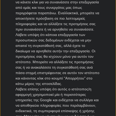
Ο
Ολυμπιακός Β’
πανηγύρισε την πρώτη του νίκη
να κάνετε κλικ για να συναινέσετε στην επεξεργασία
στη φετινή Super League 2, επικρατώντας
από εμάς και τους συνεργάτες μας όπως
δύσκολα 1-0 της νεοφώτιστης Ελλάς Σύρου στο
περιγράφεται παραπάνω. Εναλλακτικά, μπορείτε να
ουδέτερο γήπεδο της Ηλιούπολης.
αποκτήσετε πρόσβαση σε πιο λεπτομερείς
πληροφορίες και να αλλάξετε τις προτιμήσεις σας
Η ομάδα του Πιτό είχε την υπεροχή από νωρίς,
πριν συναινέσετε ή να αρνηθείτε να συναινέσετε.
κερδίζοντας πέναλτι στο ξεκίνημα, το οποίο
Λάβετε υπόψη ότι κάποια επεξεργασία των
όμως απέκρουσε ο τερματοφύλακας Γκίνη.
προσωπικών σας δεδομένων ενδέχεται να μην
απαιτεί τη συγκατάθεσή σας, αλλά έχετε το
Το μοναδικό γκολ ήρθε στο 24’, όταν ο Τουφάκης
δικαίωμα να αρνηθείτε αυτήν την επεξεργασία. Οι
έκανε σέντρα από τα αριστερά και ο
προτιμήσεις σας θα ισχύουν μόνο για αυτόν τον
Σταματούλας έστειλε την μπάλα στα δίχτυα της
ιστότοπο. Μπορείτε να αλλάξετε τις προτιμήσεις
ομάδας του. Στο πρώτο ημίχρονο υπήρχε και
σας ή να ανακαλέσετε τη συγκατάθεσή σας ανά
μεγάλη ευκαιρία για το 2-0, ενώ στο δεύτερο
πάσα στιγμή επιστρέφοντας σε αυτόν τον ιστότοπο
μέρος οι Συριανοί έφτασαν σε δοκάρι στο 50’.
και κάνοντας κλικ στο κουμπί "Απορρήτου" στο
κάτω μέρος της ιστοσελίδας.
Οι αλλαγές με τους Βαλμπουενά και Μπιλάλ
Λάβετε επίσης υπόψη ότι αυτός ο ιστότοπος/η
βοήθησαν τον Ολυμπιακό να κρατήσει τον
εφαρμογή χρησιμοποιεί μία ή περισσότερες
έλεγχο και να φτάσει στη νίκη, με τον Γάλλο
υπηρεσίες της Google και ενδέχεται να συλλέγει και
τεχνικό να τονίζει ότι «δεν ήταν εύκολο
να αποθηκεύει πληροφορίες που περιλαμβάνουν,
παιχνίδι».
ενδεικτικά, τη συμπεριφορά επίσκεψης ή χρήσης