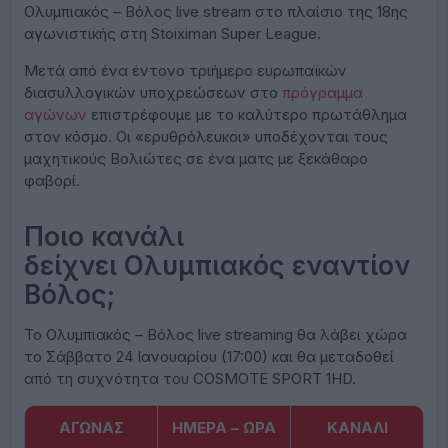
Ολυμπιακός – Βόλος live stream στο πλαίσιο της 18ης
αγωνιστικής στη Stoiximan Super League.
Μετά από ένα έντονο τριήμερο ευρωπαϊκών
διασυλλογικών υποχρεώσεων στο
πρόγραμμα
αγώνων
επιστρέφουμε με το καλύτερο πρωτάθλημα
στον κόσμο. Οι «ερυθρόλευκοι» υποδέχονται τους
μαχητικούς Βολιώτες σε ένα ματς με ξεκάθαρο
φαβορί.
Ποιο κανάλι
δείχνει Ολυμπιακός εναντίον
Βόλος;
Το Ολυμπιακός – Βόλος live streaming θα λάβει χώρα
το Σάββατο 24 Ιανουαρίου (17:00) και θα μεταδοθεί
από τη συχνότητα του COSMOTE SPORT 1HD.
ΑΓΩΝΑΣ
ΗΜΕΡΑ – ΩΡΑ
ΚΑΝΑΛΙ