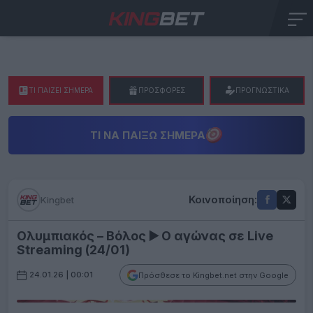
ΤΙ ΠΑΙΖΕΙ ΣΗΜΕΡΑ
ΠΡΟΣΦΟΡΕΣ
ΠΡΟΓΝΩΣΤΙΚΑ
ΤΙ ΝΑ ΠΑΊΞΩ ΣΉΜΕΡΑ
Κοινοποίηση:
Kingbet
Ολυμπιακός – Βόλος ▶️ Ο αγώνας σε Live
Streaming (24/01)
24.01.26 | 00:01
Πρόσθεσε το Kingbet.net στην Google