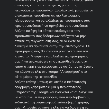
από εμάς και τους συνεργάτες μας όπως
Στην πλατφόρμα της Betsson όμως θα προκύψουν και
περιγράφεται παραπάνω. Εναλλακτικά, μπορείτε να
μοναδικές ευκαιρίες πονταρίσματος στο live, ανάλογα
αποκτήσετε πρόσβαση σε πιο λεπτομερείς
με το πώς θα πηγαίνει το ματς. Ωστόσο, εσύ μπορείς
πληροφορίες και να αλλάξετε τις προτιμήσεις σας
να κλειδώσεις από νωρίς τα κέρδη σου, αρκεί να
πριν συναινέσετε ή να αρνηθείτε να συναινέσετε.
χρησιμοποιήσεις το Auto Cash Out. Πρόκειται για ένα
Λάβετε υπόψη ότι κάποια επεξεργασία των
περίφημο εργαλείο που σου επιτρέπει να ορίσεις εκ
προσωπικών σας δεδομένων ενδέχεται να μην
των προτέρων την τιμή εξαργύρωσης που επιθυμείς.
απαιτεί τη συγκατάθεσή σας, αλλά έχετε το
Μόλις το δελτίο φτάσει εκεί, η εξαργύρωση
δικαίωμα να αρνηθείτε αυτήν την επεξεργασία. Οι
πραγματοποιείται αυτόματα. Μία δυνατότητα που
προτιμήσεις σας θα ισχύουν μόνο για αυτόν τον
ιστότοπο. Μπορείτε να αλλάξετε τις προτιμήσεις
προσφέρει ελευθερία κινήσεων, ασφάλεια και
σας ή να ανακαλέσετε τη συγκατάθεσή σας ανά
απόλυτο έλεγχο στη διαχείριση του πονταρίσματός
πάσα στιγμή επιστρέφοντας σε αυτόν τον ιστότοπο
σου.
και κάνοντας κλικ στο κουμπί "Απορρήτου" στο
*Ισχύουν όροι και προϋποθέσεις
κάτω μέρος της ιστοσελίδας.
**Οι αποδόσεις ενδέχεται να υπόκεινται σε αλλαγές.
Λάβετε επίσης υπόψη ότι αυτός ο ιστότοπος/η
21+ | ΑΡΜΟΔΙΟΣ ΡΥΘΜΙΣΤΗΣ ΕΕΕΠ | ΚΙΝΔΥΝΟΣ
εφαρμογή χρησιμοποιεί μία ή περισσότερες
υπηρεσίες της Google και ενδέχεται να συλλέγει και
ΕΘΙΣΜΟΥ & ΑΠΩΛΕΙΑΣ ΠΕΡΙΟΥΣΙΑΣ| ΕΟΠΑΕ ΓΡΑΜΜΗ
να αποθηκεύει πληροφορίες που περιλαμβάνουν,
ΣΥΜΒΟΥΛΕΥΤΙΚΗΣ: 1114 | ΠΑΙΞΕ ΥΠΕΥΘΥΝΑ
ενδεικτικά, τη συμπεριφορά επίσκεψης ή χρήσης
σας. Μπορείτε να κάνετε κλικ για να δώσετε ή να