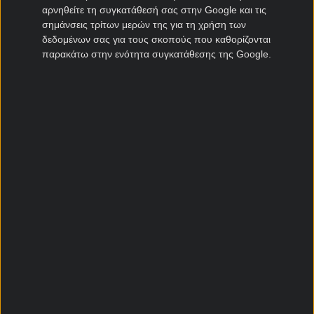
αρνηθείτε τη συγκατάθεσή σας στην Google και τις
σημάνσεις τρίτων μερών της για τη χρήση των
δεδομένων σας για τους σκοπούς που καθορίζονται
παρακάτω στην ενότητα συγκατάθεσης της Google.
Διαχείριση απορρήτου
Προγνωστικά Στοιχήματος
Κουπόνι Στοιχήματος
Αναλύσεις αγώνων
Προγνωστικά Ποδοσφαίρου
Προγνωστικά Μπάσκετ
Αγώνες σήμερα
Στατιστικά Στοιχήματος
Στοιχηματικές Εκπομπές