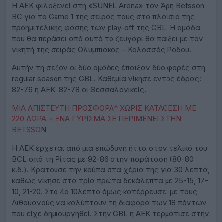
Η ΑΕΚ φιλοξενεί στη «SUNEL Arena» τον Άρη Betsson
BC για το Game 1 της σειράς τους στο πλαίσιο της
προημιτελικής φάσης των play-off της GBL. Η ομάδα
που θα περάσει από αυτό το ζευγάρι θα παίξει με τον
νικητή της σειράς Ολυμπιακός – Κολοσσός Ρόδου.
Αυτήν τη σεζόν οι δύο ομάδες έπαιξαν δύο φορές στη
regular season της GBL. Καθεμία νίκησε εντός έδρας:
82-76 η ΑΕΚ, 82-78 οι Θεσσαλονικείς.
ΜΙΑ ΑΠΙΣΤΕΥΤΗ ΠΡΟΣΦΟΡΑ* ΧΩΡΙΣ ΚΑΤΑΘΕΣΗ ΜΕ
220 ΔΩΡΑ + ΕΝΑ ΓΥΡΙΣΜΑ ΣΕ ΠΕΡΙΜΕΝΕΙ ΣΤΗΝ
BETSSO
N
Η ΑΕΚ έρχεται από μια επώδυνη ήττα στον τελικό του
BCL από τη Ρίτας με 92-86 στην παράταση (80-80
κ.δ.). Κρατούσε την κούπα στα χέρια της για 30 λεπτά,
καθώς νίκησε στα τρία πρώτα δεκάλεπτα με 25-15, 17-
10, 21-20. Στο 4ο 10λεπτο όμως κατέρρευσε, με τους
Λιθουανούς να καλύπτουν τη διαφορά των 18 πόντων
που είχε δημιουργηθεί. Στην GBL η ΑΕΚ τερμάτισε στην