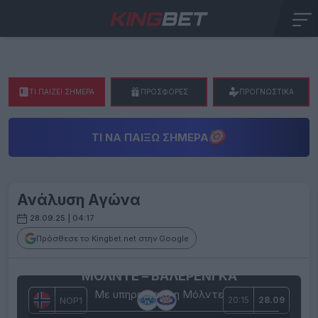
ΤΙ ΠΑΙΖΕΙ ΣΗΜΕΡΑ
ΠΡΟΣΦΟΡΕΣ
ΠΡΟΓΝΩΣΤΙΚΑ
ΤΙ ΝΑ ΠΑΊΞΩ ΣΉΜΕΡΑ
Ανάλυση Αγώνα
28.09.25 | 04:17
Πρόσθεσε το Kingbet.net στην Google
ΜΟΛΝΤΕ – ΒΑΛΕΡΕΝΓΚΑ
Με υπηρεσιακό η Μόλντε
ΝΟΡ1
20:15
28.09