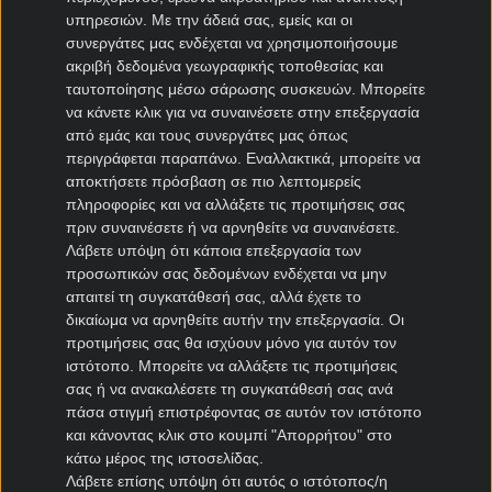
υπηρεσιών.
Με την άδειά σας, εμείς και οι
Εάν έχεις επιλέξει μόνος σου το να κλείσει ο
συνεργάτες μας ενδέχεται να χρησιμοποιήσουμε
λογαριασμός σου τότε πρέπει να περιμένεις μέχρι να
ακριβή δεδομένα γεωγραφικής τοποθεσίας και
παρέλθει το διάστημα αυτό. Σε περίπτωση τώρα που
ταυτοποίησης μέσω σάρωσης συσκευών. Μπορείτε
έχει κλείσει για κάποιον άλλον λόγο μπορείς να
να κάνετε κλικ για να συναινέσετε στην επεξεργασία
επικοινωνήσεις με το τμήμα εξυπηρέτησης πελατών.
από εμάς και τους συνεργάτες μας όπως
περιγράφεται παραπάνω. Εναλλακτικά, μπορείτε να
αποκτήσετε πρόσβαση σε πιο λεπτομερείς
Πως κανω επαναφορα
πληροφορίες και να αλλάξετε τις προτιμήσεις σας
λογαριασμου interwetten
πριν συναινέσετε ή να αρνηθείτε να συναινέσετε.
Λάβετε υπόψη ότι κάποια επεξεργασία των
Κάνεις επαναφορά του λογαριασμού αφού
προσωπικών σας δεδομένων ενδέχεται να μην
ακολουθήσεις τις οδηγίες που υπάρχουν. Από εκεί και
απαιτεί τη συγκατάθεσή σας, αλλά έχετε το
πέρα εάν διαπιστώσεις κάποια δυσκολία ή ο
δικαίωμα να αρνηθείτε αυτήν την επεξεργασία. Οι
λογαριασμός δεν περάσει στα χέρια σου μετά την
προτιμήσεις σας θα ισχύουν μόνο για αυτόν τον
πάροδο του διαστήματος που ήθελες να
ιστότοπο. Μπορείτε να αλλάξετε τις προτιμήσεις
σας ή να ανακαλέσετε τη συγκατάθεσή σας ανά
αυτοποκλειστείς, μπορείς να τους στείλεις μέιλ ή
πάσα στιγμή επιστρέφοντας σε αυτόν τον ιστότοπο
μήνυμα στο τμήμα εξυπηρέτησης ή να έχεις μια
και κάνοντας κλικ στο κουμπί "Απορρήτου" στο
τηλεφωνική επικοινωνία στο 800-6000680.
κάτω μέρος της ιστοσελίδας.
Δες επίσης:
Λάβετε επίσης υπόψη ότι αυτός ο ιστότοπος/η