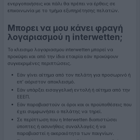
ενεργοποιήσεις και πάλι θα πρέπει να έρθεις σε
επικοινωνία με το τμήμα εξυπηρέτησης πελατών.
Μπορει να μου κάνει φραγή
λογαριασμού η interwetten;
Το κλεισιμο λογαριασμου interwetten μπορεί να
προκύψει και από την ίδια εταιρία εάν προκύψουν
συγκεκριμένες περιπτώσεις.
Εάν γίνει αίτημα από τον πελάτη για προσωρινό ή
επ’ αόριστον αποκλεισμό.
Εάν υπάρξει εισαγγελική εντολή ή αίτημα από την
ΕΕΕΠ.
Εάν παραβιαστούν οι όροι και οι προϋποθέσεις που
έχει συμφωνήσει ο πελάτης να τηρεί.
Σε περίπτωση που η Interwetten διαπιστώσει
ύποπτες ή ασυνήθεις συναλλαγές ή να
παραβιαστεί η ακεραιότητα των παιγνίων.