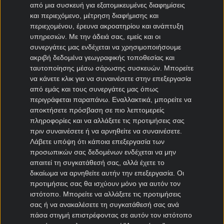
2013. Οι δύο προηγούμενες καταγράφονται το 1997 και
από μια συσκευή για εξατομικευμένες διαφημίσεις
το 2012.
και περιεχόμενο, μέτρηση διαφήμισης και
περιεχομένου, έρευνα ακροατηρίου και ανάπτυξη
Θέλεις περισσότερα
προγνωστικά μπάσκετ
για
υπηρεσιών.
Με την άδειά σας, εμείς και οι
ολυμπιακοσ final four; Μπες στο
kingbet.net
και διάβασε
συνεργάτες μας ενδέχεται να χρησιμοποιήσουμε
τις
αναλύσεις στοιχηματος
από την κορυφαία
ακριβή δεδομένα γεωγραφικής τοποθεσίας και
συντακτική ομάδα.
ταυτοποίησης μέσω σάρωσης συσκευών. Μπορείτε
να κάνετε κλικ για να συναινέσετε στην επεξεργασία
Νικητής Final Four: Ολυμπιακός
από εμάς και τους συνεργάτες μας όπως
περιγράφεται παραπάνω. Εναλλακτικά, μπορείτε να
αποκτήσετε πρόσβαση σε πιο λεπτομερείς
1.30
πληροφορίες και να αλλάξετε τις προτιμήσεις σας
πριν συναινέσετε ή να αρνηθείτε να συναινέσετε.
Λάβετε υπόψη ότι κάποια επεξεργασία των
προσωπικών σας δεδομένων ενδέχεται να μην
Ρεάλ Μαδρίτης Final Four
απαιτεί τη συγκατάθεσή σας, αλλά έχετε το
δικαίωμα να αρνηθείτε αυτήν την επεξεργασία. Οι
αποδόσεις
προτιμήσεις σας θα ισχύουν μόνο για αυτόν τον
ιστότοπο. Μπορείτε να αλλάξετε τις προτιμήσεις
Η Ρεάλ Μαδρίτης ήταν εντυπωσιακή απέναντι στη
σας ή να ανακαλέσετε τη συγκατάθεσή σας ανά
Βαλένθια, επικρατώντας με 105-90 στον δεύτερο,
πάσα στιγμή επιστρέφοντας σε αυτόν τον ιστότοπο
χρονικά, ημιτελικό.