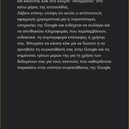
και κάνοντας κλικ στο κουμπί "Απορρήτου" στο
Η ομάδα του Σέρτζιο Σκαριόλο θα παραταχθεί
κάτω μέρος της ιστοσελίδας.
Λάβετε επίσης υπόψη ότι αυτός ο ιστότοπος/η
«λαβωμένη» και στον τελικό του Final Four, καθώς
εφαρμογή χρησιμοποιεί μία ή περισσότερες
εκτός από τους ήδη απόντες, Έντι Ταβάρες και Άλεξ
υπηρεσίες της Google και ενδέχεται να συλλέγει και
Λεν, αναμένεται να απουσιάσει και ο Οσμάν
να αποθηκεύει πληροφορίες που περιλαμβάνουν,
Γκαρούμπα, που τραυματίστηκε κόντρα στη Βαλένθια.
ενδεικτικά, τη συμπεριφορά επίσκεψης ή χρήσης
Πολυνίκης του θεσμού, με 11 κατακτήσεις, ενώ επίσης
σας. Μπορείτε να κάνετε κλικ για να δώσετε ή να
μετράει 10 χαμένους τελικούς. Η φετινή αποτελεί τη
αρνηθείτε τη συγκατάθεσή σας στην Google και τις
σημάνσεις τρίτων μερών της για τη χρήση των
15η παρουσία της σε Final Four.
δεδομένων σας για τους σκοπούς που καθορίζονται
παρακάτω στην ενότητα συγκατάθεσης της Google.
Νικήτρια Final Four: Ρεάλ Μαδρίτης
3.40
Ποιο κανάλι δείχνει το Final