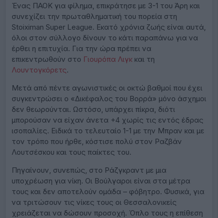
Ένας ΠΑΟΚ για φίλημα, επικράτησε με 3-1 του Άρη και
συνεχίζει την πρωταθληματική του πορεία στη
Stoiximan Super League. Εκατό χρόνια ζωής είναι αυτά,
όλοι στον σύλλογο δίνουν το κάτι παραπάνω για να
έρθει η επιτυχία. Για την ώρα πρέπει να
επικεντρωθούν στο
Γιουρόπα Λιγκ
και τη
Λουντογκόρετς
.
Μετά από πέντε αγωνιστικές οι οκτώ βαθμοί που έχει
συγκεντρώσει ο «Δικέφαλος του Βορρά» μόνο άσχημοι
δεν θεωρούνται. Ωστόσο, υπάρχει πίκρα, διότι
μπορούσαν να είχαν άνετα +4 χωρίς τις εντός έδρας
ισοπαλίες. Ειδικά το τελευταίο 1-1 με την Μπραν και με
τον τρόπο που ήρθε, κόστισε πολύ στον Ραζβάν
Λουτσέσκου και τους παίκτες του.
Πηγαίνουν, συνεπώς, στο Ράζγκραντ με μια
υποχρέωση για νίκη. Οι Βούλγαροι είναι στα μέτρα
τους και δεν αποτελούν ομάδα – φόβητρο. Φυσικά, για
να τριτώσουν τις νίκες τους οι Θεσσαλονικείς
χρειάζεται να δώσουν προσοχή. Όπλο τους η επίθεση