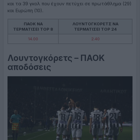
και τα 39 γκολ που έχουν πετύχει σε πρωτάθλημα (29)
και Ευρώπη (10).
ΠΑΟΚ ΝΑ
ΛΟΥΝΤΟΓΚΟΡΕΤΣ ΝΑ
ΤΕΡΜΑΤΙΣΕΙ TOP 8
ΤΕΡΜΑΤΙΣΕΙ TOP 24
14.00
2.40
Λουντογκόρετς – ΠΑΟΚ
αποδόσεις