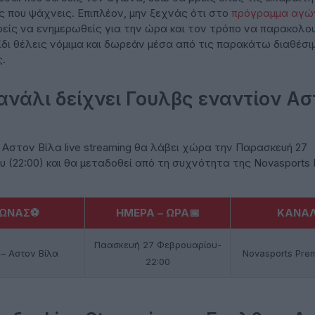
 που ψάχνεις. Επιπλέον, μην ξεχνάς ότι στο
πρόγραμμα αγ
ρείς να ενημερωθείς για την ώρα και τον τρόπο να παρακολο
ίδι θέλεις νόμιμα και δωρεάν μέσα από τις παρακάτω διαθέσι
.
ανάλι δείχνει Γουλβς εναντίον Ασ
 Αστον Βίλα live streaming θα λάβει χώρα την Παρασκευή 27
 (22:00) και θα μεταδοθεί από τη συχνότητα της Novasports 
ΩΝΑΣ⚽
ΗΜΕΡΑ – ΩΡΑ📅
ΚΑΝΑΛ
Παασκευή 27 Φεβρουαρίου-
– Αστον Βίλα
Novasports Pre
22:00