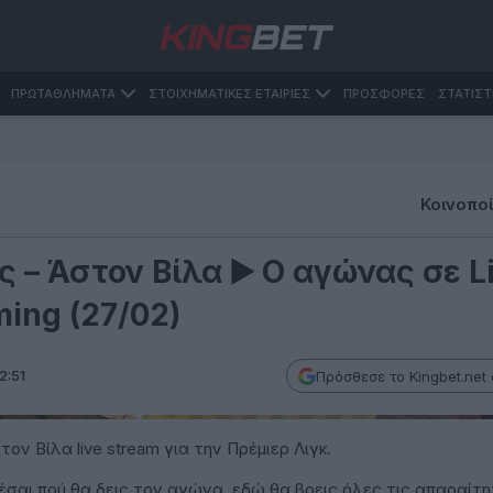
ΠΡΩΤΑΘΛΗΜΑΤΑ
ΣΤΟΙΧΗΜΑΤΙΚΕΣ ΕΤΑΙΡΙΕΣ
ΠΡΟΣΦΟΡΕΣ
ΣΤΑΤΙΣΤ
Κοινοποί
 – Άστον Βίλα ▶️ Ο αγώνας σε L
ming (27/02)
2:51
Πρόσθεσε το Kingbet.net
τον Βίλα live stream για την Πρέμιερ Λιγκ.
σαι πού θα δεις τον αγώνα, εδώ θα βρεις όλες τις απαραίτ