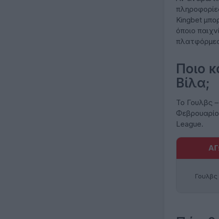
πληροφορίες
Kingbet μπο
όποιο παιχν
πλατφόρμες
Ποιο κ
Βίλα;
Το Γουλβς –
Φεβρουαρίου
League.
ΑΓ
Γουλβς 