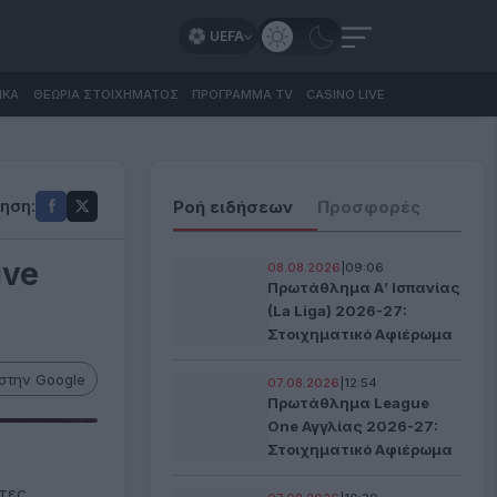
UEFA
ΙΚΑ
ΘΕΩΡΙΑ ΣΤΟΙΧΗΜΑΤΟΣ
ΠΡΟΓΡΑΜΜΑ TV
CASINO LIVE
ηση:
Ροή ειδήσεων
Προσφορές
ive
08.08.2026
|
09:06
Πρωτάθλημα Α’ Ισπανίας
(La Liga) 2026-27:
Στοιχηματικό Αφιέρωμα
 στην Google
07.08.2026
|
12:54
Πρωτάθλημα League
One Αγγλίας 2026-27:
Στοιχηματικό Αφιέρωμα
ητες