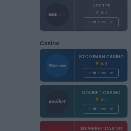
NETBET
9.0
Παίξε νόμιμα
Casino
STOIXIMAN CASINO
9.8
Παίξε νόμιμα
NOVIBET CASINO
9.7
Παίξε νόμιμα
SUPERBET CASINO