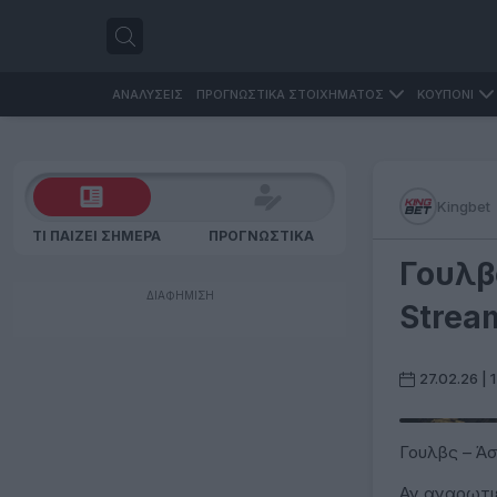
ΑΝΑΛΥΣΕΙΣ
ΠΡΟΓΝΩΣΤΙΚΑ ΣΤΟΙΧΗΜΑΤΟΣ
ΚΟΥΠΟΝΙ
Kingbet
ΤΙ ΠΑΙΖΕΙ ΣΗΜΕΡΑ
ΠΡΟΓΝΩΣΤΙΚΑ
Γουλβς
Strea
27.02.26 | 1
Γουλβς – Άσ
Αν αναρωτιέ