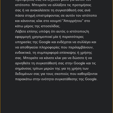
Ηρακλής μεταγραφές
ιστότοπο. Μπορείτε να αλλάξετε τις προτιμήσεις
ΠΑΣ Γιάννινα μεταγραφές
σας ή να ανακαλέσετε τη συγκατάθεσή σας ανά
Πανιώνιος μεταγραφές
πάσα στιγμή επιστρέφοντας σε αυτόν τον ιστότοπο
Καλλιθέα μεταγραφές
και κάνοντας κλικ στο κουμπί "Απορρήτου" στο
Καλαμάτα μεταγραφές
κάτω μέρος της ιστοσελίδας.
Λάβετε επίσης υπόψη ότι αυτός ο ιστότοπος/η
Νίκη Βόλου μεταγραφές
εφαρμογή χρησιμοποιεί μία ή περισσότερες
υπηρεσίες της Google και ενδέχεται να συλλέγει και
Μεταγραφές Cyprus League
να αποθηκεύει πληροφορίες που περιλαμβάνουν,
ενδεικτικά, τη συμπεριφορά επίσκεψης ή χρήσης
Πάφος μεταγραφές
σας. Μπορείτε να κάνετε κλικ για να δώσετε ή να
ΑΠΟΕΛ μεταγραφές
αρνηθείτε τη συγκατάθεσή σας στην Google και τις
σημάνσεις τρίτων μερών της για τη χρήση των
ΑΕΚ Λάρνακας μεταγραφές
δεδομένων σας για τους σκοπούς που καθορίζονται
Ομόνοια μεταγραφές
παρακάτω στην ενότητα συγκατάθεσης της Google.
Μεταγραφές Πορτογαλία
Μπενφίκα μεταγραφές
Πόρτο μεταγραφές
Ρίο Άβε μεταγραφές