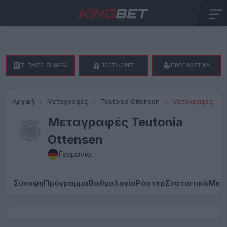
ΤΙ ΠΑΙΖΕΙ ΣΗΜΕΡΑ
ΠΡΟΣΦΟΡΕΣ
ΠΡΟΓΝΩΣΤΙΚΑ
Αρχική
Μεταγραφές
Teutonia Ottensen
Μεταγραφές
Μεταγραφές Teutonia
Ottensen
Γερμανία
Σύνοψη
Πρόγραμμα
Βαθμολογία
Ρόστερ
Στατιστικά
Μετ