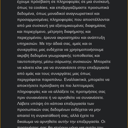
έχουμε πρόσβαση σε πληροφορίες σε μια συσκευή,
όπως τα cookies, και επεξεργαζόμαστε προσωπικά
Μεταγραφές Bundesliga
δεδομένα, όπως μοναδικοί αναγνωριστικοί και
προσαρμοσμένες πληροφορίες που αποστέλλονται
Μπάγερν μεταγραφές
από μια συσκευή για εξατομικευμένες διαφημίσεις
Ντόρτμουντ μεταγραφές
και περιεχόμενο, μέτρηση διαφήμισης και
περιεχομένου, έρευνα ακροατηρίου και ανάπτυξη
Αμβούργο μεταγραφές
υπηρεσιών.
Με την άδειά σας, εμείς και οι
Λεβερκούζεν μεταγραφές
συνεργάτες μας ενδέχεται να χρησιμοποιήσουμε
Άιντραχτ Φρανκφούρτης μεταγραφές
ακριβή δεδομένα γεωγραφικής τοποθεσίας και
ταυτοποίησης μέσω σάρωσης συσκευών. Μπορείτε
να κάνετε κλικ για να συναινέσετε στην επεξεργασία
Μεταγραφές Γαλλία
από εμάς και τους συνεργάτες μας όπως
περιγράφεται παραπάνω. Εναλλακτικά, μπορείτε να
Παρί Σεν Ζερμέν μεταγραφές
αποκτήσετε πρόσβαση σε πιο λεπτομερείς
Μονακό μεταγραφές
πληροφορίες και να αλλάξετε τις προτιμήσεις σας
Μαρσέιγ μεταγραφές
πριν συναινέσετε ή να αρνηθείτε να συναινέσετε.
Λυών μεταγραφές
Λάβετε υπόψη ότι κάποια επεξεργασία των
προσωπικών σας δεδομένων ενδέχεται να μην
απαιτεί τη συγκατάθεσή σας, αλλά έχετε το
Μεταγραφές Super League 2
δικαίωμα να αρνηθείτε αυτήν την επεξεργασία. Οι
προτιμήσεις σας θα ισχύουν μόνο για αυτόν τον