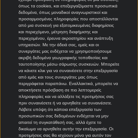
όπως τα cookies, και επεξεργαζόμαστε προσωπικά
Μεταγραφές Bundesliga
δεδομένα, όπως μοναδικοί αναγνωριστικοί και
προσαρμοσμένες πληροφορίες που αποστέλλονται
Μπάγερν μεταγραφές
από μια συσκευή για εξατομικευμένες διαφημίσεις
Ντόρτμουντ μεταγραφές
και περιεχόμενο, μέτρηση διαφήμισης και
Αμβούργο μεταγραφές
περιεχομένου, έρευνα ακροατηρίου και ανάπτυξη
Λεβερκούζεν μεταγραφές
υπηρεσιών.
Με την άδειά σας, εμείς και οι
Άιντραχτ Φρανκφούρτης μεταγραφές
συνεργάτες μας ενδέχεται να χρησιμοποιήσουμε
ακριβή δεδομένα γεωγραφικής τοποθεσίας και
ταυτοποίησης μέσω σάρωσης συσκευών. Μπορείτε
Μεταγραφές Γαλλία
να κάνετε κλικ για να συναινέσετε στην επεξεργασία
από εμάς και τους συνεργάτες μας όπως
Παρί Σεν Ζερμέν μεταγραφές
περιγράφεται παραπάνω. Εναλλακτικά, μπορείτε να
Μονακό μεταγραφές
αποκτήσετε πρόσβαση σε πιο λεπτομερείς
Μαρσέιγ μεταγραφές
πληροφορίες και να αλλάξετε τις προτιμήσεις σας
Λυών μεταγραφές
πριν συναινέσετε ή να αρνηθείτε να συναινέσετε.
Λάβετε υπόψη ότι κάποια επεξεργασία των
προσωπικών σας δεδομένων ενδέχεται να μην
Μεταγραφές Super League 2
απαιτεί τη συγκατάθεσή σας, αλλά έχετε το
δικαίωμα να αρνηθείτε αυτήν την επεξεργασία. Οι
Ηρακλής μεταγραφές
προτιμήσεις σας θα ισχύουν μόνο για αυτόν τον