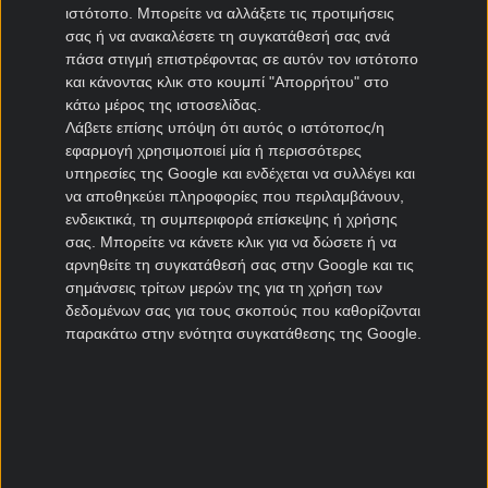
ΠΑΣ Γιάννινα μεταγραφές
ιστότοπο. Μπορείτε να αλλάξετε τις προτιμήσεις
Πανιώνιος μεταγραφές
σας ή να ανακαλέσετε τη συγκατάθεσή σας ανά
πάσα στιγμή επιστρέφοντας σε αυτόν τον ιστότοπο
Καλλιθέα μεταγραφές
και κάνοντας κλικ στο κουμπί "Απορρήτου" στο
Καλαμάτα μεταγραφές
κάτω μέρος της ιστοσελίδας.
Νίκη Βόλου μεταγραφές
Λάβετε επίσης υπόψη ότι αυτός ο ιστότοπος/η
εφαρμογή χρησιμοποιεί μία ή περισσότερες
Μεταγραφές Cyprus League
υπηρεσίες της Google και ενδέχεται να συλλέγει και
να αποθηκεύει πληροφορίες που περιλαμβάνουν,
Πάφος μεταγραφές
ενδεικτικά, τη συμπεριφορά επίσκεψης ή χρήσης
σας. Μπορείτε να κάνετε κλικ για να δώσετε ή να
ΑΠΟΕΛ μεταγραφές
αρνηθείτε τη συγκατάθεσή σας στην Google και τις
ΑΕΚ Λάρνακας μεταγραφές
σημάνσεις τρίτων μερών της για τη χρήση των
Ομόνοια μεταγραφές
δεδομένων σας για τους σκοπούς που καθορίζονται
παρακάτω στην ενότητα συγκατάθεσης της Google.
Μεταγραφές Πορτογαλία
Μπενφίκα μεταγραφές
Πόρτο μεταγραφές
Ρίο Άβε μεταγραφές
Σπόρτινγκ μεταγραφές