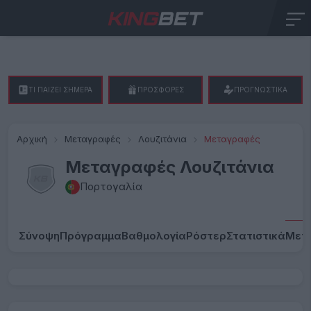
ΤΙ ΠΑΙΖΕΙ ΣΗΜΕΡΑ
ΠΡΟΣΦΟΡΕΣ
ΠΡΟΓΝΩΣΤΙΚΑ
Αρχική
Μεταγραφές
Λουζιτάνια
Μεταγραφές
Μεταγραφές Λουζιτάνια
Πορτογαλία
Σύνοψη
Πρόγραμμα
Βαθμολογία
Ρόστερ
Στατιστικά
Μετ