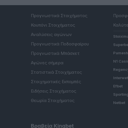
Προγνωστικά Στοιχήματος
Προσφο
Κουπόνι Στοιχήματος
Καλύτε
Αναλύσεις αγώνων
Stoixim
Προγνωστικά Ποδοσφαίρου
Superbe
Προγνωστικά Μπάσκετ
Pamesto
N1 Casi
Αγώνες σήμερα
Regenc
Στατιστικά Στοιχήματος
Interwe
Στοιχηματικές Εκπομπές
Efbet
Ειδήσεις Στοιχήματος
Sportin
Θεωρία Στοιχήματος
Netbet
Βραβεία Kingbet