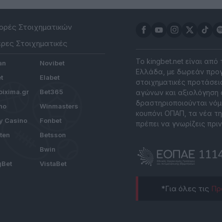
ρές Στοιχηματικών
ρες Στοιχηματικές
Το kingbet.net είναι από
an
Novibet
Ελλάδα, με δωρεάν προγ
t
Elabet
στοιχηματικές προτάσεις
ixima.gr
Bet365
αγώνων και αξιολόγηση 
δραστηριοποιούνται νόμ
no
Winmasters
κουπόνι ΟΠΑΠ, τα νέα τη
y Casino
Fonbet
πρέπει να γνωρίζεις πριν
tten
Betsson
Bwin
gBet
VistaBet
*Για όλες τις
Πρ