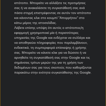
ΠΑΣ Γιάννινα μεταγραφές
ιστότοπο. Μπορείτε να αλλάξετε τις προτιμήσεις
Πανιώνιος μεταγραφές
σας ή να ανακαλέσετε τη συγκατάθεσή σας ανά
πάσα στιγμή επιστρέφοντας σε αυτόν τον ιστότοπο
Καλλιθέα μεταγραφές
και κάνοντας κλικ στο κουμπί "Απορρήτου" στο
Καλαμάτα μεταγραφές
κάτω μέρος της ιστοσελίδας.
Νίκη Βόλου μεταγραφές
Λάβετε επίσης υπόψη ότι αυτός ο ιστότοπος/η
εφαρμογή χρησιμοποιεί μία ή περισσότερες
Μεταγραφές Cyprus League
υπηρεσίες της Google και ενδέχεται να συλλέγει και
να αποθηκεύει πληροφορίες που περιλαμβάνουν,
Πάφος μεταγραφές
ενδεικτικά, τη συμπεριφορά επίσκεψης ή χρήσης
σας. Μπορείτε να κάνετε κλικ για να δώσετε ή να
ΑΠΟΕΛ μεταγραφές
αρνηθείτε τη συγκατάθεσή σας στην Google και τις
ΑΕΚ Λάρνακας μεταγραφές
σημάνσεις τρίτων μερών της για τη χρήση των
Ομόνοια μεταγραφές
δεδομένων σας για τους σκοπούς που καθορίζονται
παρακάτω στην ενότητα συγκατάθεσης της Google.
Μεταγραφές Πορτογαλία
Μπενφίκα μεταγραφές
Πόρτο μεταγραφές
Ρίο Άβε μεταγραφές
Σπόρτινγκ μεταγραφές