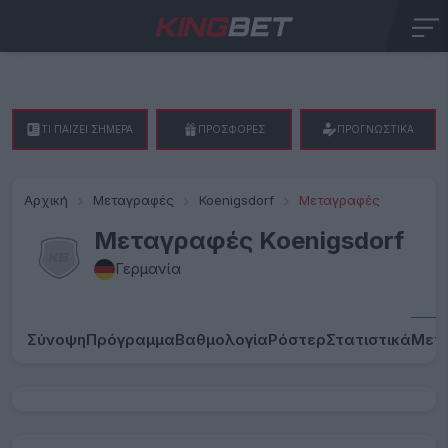
ΤΙ ΠΑΙΖΕΙ ΣΗΜΕΡΑ
ΠΡΟΣΦΟΡΕΣ
ΠΡΟΓΝΩΣΤΙΚΑ
Αρχική
Μεταγραφές
Koenigsdorf
Μεταγραφές
Μεταγραφές Koenigsdorf
Γερμανία
Σύνοψη
Πρόγραμμα
Βαθμολογία
Ρόστερ
Στατιστικά
Μετ