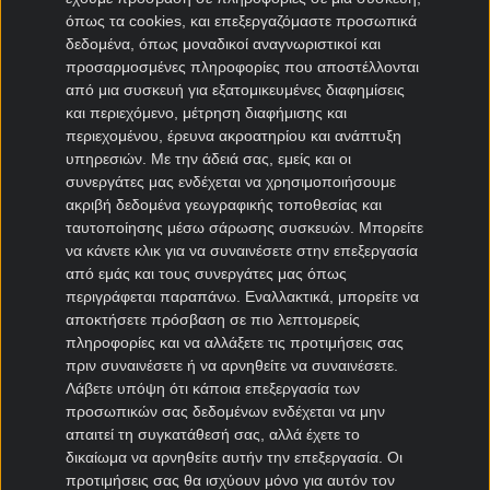
όπως τα cookies, και επεξεργαζόμαστε προσωπικά
Μεταγραφές Bundesliga
δεδομένα, όπως μοναδικοί αναγνωριστικοί και
προσαρμοσμένες πληροφορίες που αποστέλλονται
Μπάγερν μεταγραφές
από μια συσκευή για εξατομικευμένες διαφημίσεις
Ντόρτμουντ μεταγραφές
και περιεχόμενο, μέτρηση διαφήμισης και
Αμβούργο μεταγραφές
περιεχομένου, έρευνα ακροατηρίου και ανάπτυξη
Λεβερκούζεν μεταγραφές
υπηρεσιών.
Με την άδειά σας, εμείς και οι
Άιντραχτ Φρανκφούρτης μεταγραφές
συνεργάτες μας ενδέχεται να χρησιμοποιήσουμε
ακριβή δεδομένα γεωγραφικής τοποθεσίας και
ταυτοποίησης μέσω σάρωσης συσκευών. Μπορείτε
Μεταγραφές Γαλλία
να κάνετε κλικ για να συναινέσετε στην επεξεργασία
από εμάς και τους συνεργάτες μας όπως
Παρί Σεν Ζερμέν μεταγραφές
περιγράφεται παραπάνω. Εναλλακτικά, μπορείτε να
Μονακό μεταγραφές
αποκτήσετε πρόσβαση σε πιο λεπτομερείς
Μαρσέιγ μεταγραφές
πληροφορίες και να αλλάξετε τις προτιμήσεις σας
Λυών μεταγραφές
πριν συναινέσετε ή να αρνηθείτε να συναινέσετε.
Λάβετε υπόψη ότι κάποια επεξεργασία των
προσωπικών σας δεδομένων ενδέχεται να μην
Μεταγραφές Super League 2
απαιτεί τη συγκατάθεσή σας, αλλά έχετε το
δικαίωμα να αρνηθείτε αυτήν την επεξεργασία. Οι
Ηρακλής μεταγραφές
προτιμήσεις σας θα ισχύουν μόνο για αυτόν τον