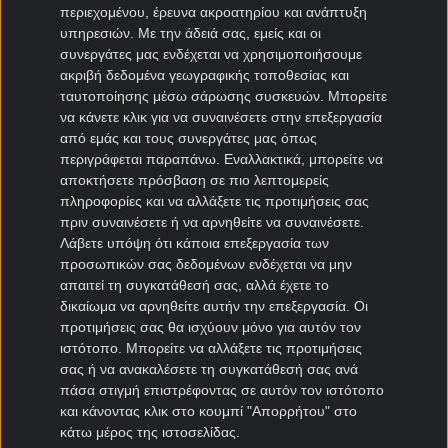
περιεχομένου, έρευνα ακροατηρίου και ανάπτυξη
από κοντά.
υπηρεσιών.
Με την άδειά σας, εμείς και οι
Τελευταία ήττα της είναι το 3-0 στην έδρα της
συνεργάτες μας ενδέχεται να χρησιμοποιήσουμε
Μπόλτον στις 6/9 για το πρωτάθλημα της Α’
ακριβή δεδομένα γεωγραφικής τοποθεσίας και
ταυτοποίησης μέσω σάρωσης συσκευών. Μπορείτε
Αγγλίας.
να κάνετε κλικ για να συναινέσετε στην επεξεργασία
από εμάς και τους συνεργάτες μας όπως
περιγράφεται παραπάνω. Εναλλακτικά, μπορείτε να
Αγωνιστικά Νέα
αποκτήσετε πρόσβαση σε πιο λεπτομερείς
Επιστρέφει στο πρωτάθλημα ο Μπράουνι
πληροφορίες και να αλλάξετε τις προτιμήσεις σας
(βασικός εξτρέμ), επέστρεψε ο Λιούις (βασικός
πριν συναινέσετε ή να αρνηθείτε να συναινέσετε.
Λάβετε υπόψη ότι κάποια επεξεργασία των
μπακ).
προσωπικών σας δεδομένων ενδέχεται να μην
απαιτεί τη συγκατάθεσή σας, αλλά έχετε το
δικαίωμα να αρνηθείτε αυτήν την επεξεργασία. Οι
προτιμήσεις σας θα ισχύουν μόνο για αυτόν τον
ΓΟΥΙΚΟΜ
ιστότοπο. Μπορείτε να αλλάξετε τις προτιμήσεις
σας ή να ανακαλέσετε τη συγκατάθεσή σας ανά
πάσα στιγμή επιστρέφοντας σε αυτόν τον ιστότοπο
Ρεπορτάζ
και κάνοντας κλικ στο κουμπί "Απορρήτου" στο
κάτω μέρος της ιστοσελίδας.
Έκανε το 2/2 με τον Νταφ (αντί του Μάικ