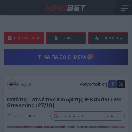
ΤΙ ΠΑΙΖΕΙ ΣΗΜΕΡΑ
ΠΡΟΣΦΟΡΕΣ
ΠΡΟΓΝΩΣΤΙΚΑ
ΤΙ ΝΑ ΠΑΊΞΩ ΣΉΜΕΡΑ
Κοινοποίηση:
Kingbet
Μπέτις – Ατλέτικο Μαδρίτης ▶️ Κανάλι Live
Streaming (27/10)
27.10.25 | 10:30
Πρόσθεσε το Kingbet.net στην Google