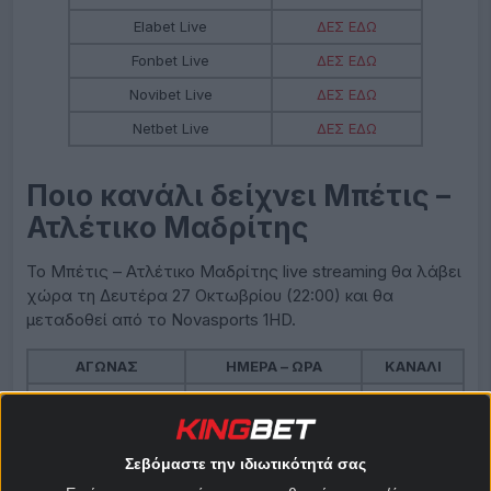
Elabet Live
ΔΕΣ ΕΔΩ
Fonbet Live
ΔΕΣ ΕΔΩ
Novibet Live
ΔΕΣ ΕΔΩ
Netbet Live
ΔΕΣ ΕΔΩ
Ποιο κανάλι δείχνει Μπέτις –
Ατλέτικο Μαδρίτης
Το Μπέτις – Ατλέτικο Μαδρίτης live streaming θα λάβει
χώρα τη Δευτέρα 27 Οκτωβρίου (22:00) και θα
μεταδοθεί από το Novasports 1HD.
ΑΓΩΝΑΣ
ΗΜΕΡΑ – ΩΡΑ
ΚΑΝΑΛΙ
Μπέτις – Ατλέτικο
Δευτέρα 27
Novasports
Μαδρίτης
Οκτωβρίου – 22
:00
1HD
Σεβόμαστε την ιδιωτικότητά σας
Που μπορώ να δω Μπέτις –