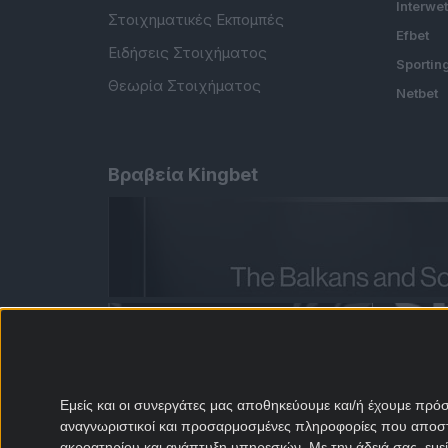
Interwe
Στοιχηματικές Εκπομπές
Efbet
Ειδήσεις Στοιχήματος
Sportin
Θεωρία Στοιχήματος
Netbet
Βραβεία Kingbet
Εμείς και οι συνεργάτες μας αποθηκεύουμε και/ή έχουμε πρ
αναγνωριστικοί και προσαρμοσμένες πληροφορίες που αποστέλ
ακροατηρίου και ανάπτυξη υπηρεσιών.
Με την άδειά σας, εμ