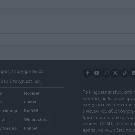
ρές Στοιχηματικών
ρες Στοιχηματικές
Το kingbet.net είναι από
an
Novibet
Ελλάδα, με δωρεάν προγ
t
Elabet
στοιχηματικές προτάσεις
ixima.gr
Bet365
αγώνων και αξιολόγηση 
δραστηριοποιούνται νόμ
no
Winmasters
κουπόνι ΟΠΑΠ, τα νέα τη
y Casino
Fonbet
πρέπει να γνωρίζεις πριν