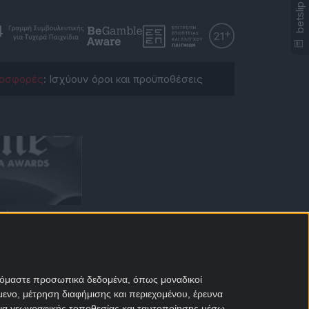
betslip
οσφορές
: Ισχύουν όροι και προϋποθέσεις
αζόμαστε προσωπικά δεδομένα, όπως μοναδικοί
ενο, μέτρηση διαφήμισης και περιεχομένου, έρευνα
μένα γεωγραφικής τοποθεσίας και ταυτοποίησης μέσω