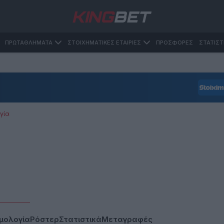
ΠΡΩΤΑΘΛΗΜΑΤΑ
ΣΤΟΙΧΗΜΑΤΙΚΕΣ ΕΤΑΙΡΙΕΣ
ΠΡΟΣΦΟΡΕΣ
ΣΤΑΤΙΣΤ
γία
μολογία
Ρόστερ
Στατιστικά
Μεταγραφές