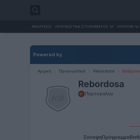
ΑΝΑΛΥΣΕΙΣ
ΠΡΟΓΝΩΣΤΙΚΑ ΣΤΟΙΧΗΜΑΤΟΣ
ΚΟΥΠΟΝΙ
Powered by
Αρχική
Προγνωστικά
Rebordosa
Βαθμολο
Rebordosa
Πορτογαλία
Σύνοψη
Πρόγραμμα
Βαθ