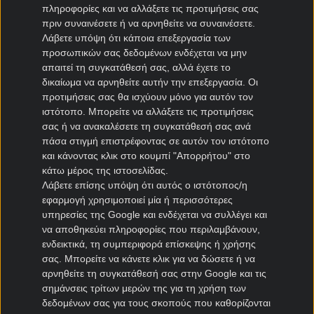
πληροφορίες και να αλλάξετε τις προτιμήσεις σας
Στοιχηματικές προσφορές*, κουπόνι ΟΠΑΠ, τα νέα της
πριν συναινέσετε ή να αρνηθείτε να συναινέσετε.
αγοράς και στοιχηματική θεωρία για όλα όσα πρέπει να
Λάβετε υπόψη ότι κάποια επεξεργασία των
γνωρίζεις πριν παίξεις στοίχημα.
προσωπικών σας δεδομένων ενδέχεται να μην
απαιτεί τη συγκατάθεσή σας, αλλά έχετε το
δικαίωμα να αρνηθείτε αυτήν την επεξεργασία. Οι
προτιμήσεις σας θα ισχύουν μόνο για αυτόν τον
ιστότοπο. Μπορείτε να αλλάξετε τις προτιμήσεις
*Για όλες τις
Προσφορές
: Ισχύουν όροι και
σας ή να ανακαλέσετε τη συγκατάθεσή σας ανά
προϋποθέσεις
πάσα στιγμή επιστρέφοντας σε αυτόν τον ιστότοπο
και κάνοντας κλικ στο κουμπί "Απορρήτου" στο
κάτω μέρος της ιστοσελίδας.
Βραβεία Kingbet
Λάβετε επίσης υπόψη ότι αυτός ο ιστότοπος/η
εφαρμογή χρησιμοποιεί μία ή περισσότερες
υπηρεσίες της Google και ενδέχεται να συλλέγει και
να αποθηκεύει πληροφορίες που περιλαμβάνουν,
ενδεικτικά, τη συμπεριφορά επίσκεψης ή χρήσης
σας. Μπορείτε να κάνετε κλικ για να δώσετε ή να
αρνηθείτε τη συγκατάθεσή σας στην Google και τις
σημάνσεις τρίτων μερών της για τη χρήση των
δεδομένων σας για τους σκοπούς που καθορίζονται