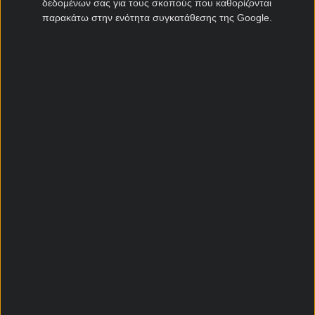
δεδομένων σας για τους σκοπούς που καθορίζονται
Προγνωστικά Στοιχήματος
παρακάτω στην ενότητα συγκατάθεσης της Google.
Κουπόνι Στοιχήματος
Αναλύσεις αγώνων
Προγνωστικά Ποδοσφαίρου
Προγνωστικά Μπάσκετ
Αγώνες σήμερα
Στατιστικά Στοιχήματος
Στοιχηματικές Εκπομπές
Ειδήσεις Στοιχήματος
Θεωρία Στοιχήματος
Προσφορές Στοιχηματικών
Καλύτερες Στοιχηματικές
Stoiximan
Novibet
Superbet
Elabet
Pamestoixima.gr