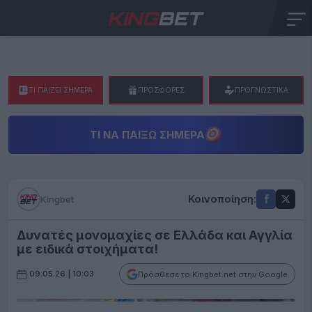
ΤΙ ΠΑΙΖΕΙ ΣΗΜΕΡΑ
ΠΡΟΣΦΟΡΕΣ
ΠΡΟΓΝΩΣΤΙΚΑ
ΤΙ ΝΑ ΠΑΊΞΩ ΣΉΜΕΡΑ
Κοινοποίηση:
Kingbet
Δυνατές μονομαχίες σε Ελλάδα και Αγγλία
με ειδικά στοιχήματα!
09.05.26 | 10:03
Πρόσθεσε το Kingbet.net στην Google