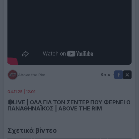
Κοιν. :
Above the Rim
04.11.25 | 12:01
🔴LIVE | ΟΛΑ ΓΙΑ ΤΟΝ ΣΕΝΤΕΡ ΠΟΥ ΦΕΡΝΕΙ Ο
ΠΑΝΑΘΗΝΑΪΚΟΣ | ABOVE THE RIM
Σχετικά βίντεο