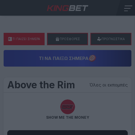
ΤΙ ΠΑΙΖΕΙ ΣΗΜΕΡΑ
ΠΡΟΣΦΟΡΕΣ
ΠΡΟΓΝΩΣΤΙΚΑ
ΤΙ ΝΑ ΠΑΊΞΩ ΣΉΜΕΡΑ
Above the Rim
Όλες οι εκπομπές
SHOW ME THE MONEY