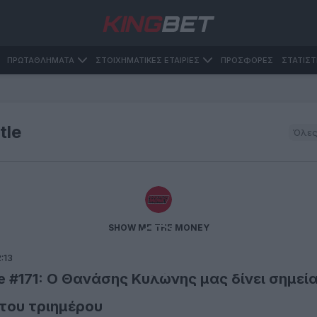
ΠΡΩΤΑΘΛΗΜΑΤΑ
ΣΤΟΙΧΗΜΑΤΙΚΕΣ ΕΤΑΙΡΙΕΣ
ΠΡΟΣΦΟΡΕΣ
ΣΤΑΤΙΣΤ
tle
Όλες
SHOW ME THE MONEY
2:13
le #171: Ο Θανάσης Κυλώνης μας δίνει σημεί
 του τριημέρου