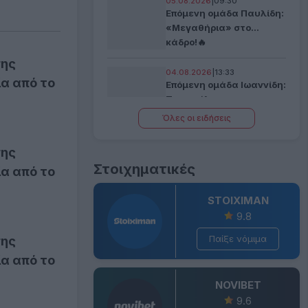
05.08.2026
|
09:30
Επόμενη ομάδα Παυλίδη:
«Μεγαθήρια» στο…
κάδρο!🔥
σης
04.08.2026
|
13:33
ία από το
Επόμενη ομάδα Ιωαννίδη:
Στο… κόλπο ο
Ολυμπιακός! 💣🔥
Όλες οι ειδήσεις
04.08.2026
|
11:01
σης
ΠΑΟΚ – Άντερλεχτ: Ειδικά
Στοιχηματικές
ία από το
Στοιχήματα και Παίκτες
(06/08)
STOIXIMAN
9.8
Παίξε νόμιμα
σης
ία από το
NOVIBET
9.6