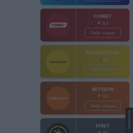
FONBET
9.2
Παίξε νόμιμα
INTERWETTEN
9.1
Παίξε νόμιμα
BETSSON
9.1
Παίξε νόμιμα
livescore
EFBET
9.1