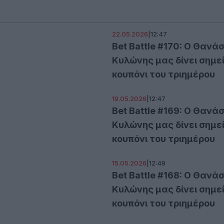
22.05.2026
|
12:47
Bet Battle #170: Ο Θανά
Κυλώνης μας δίνει σημε
κουπόνι του τριημέρου
19.05.2026
|
12:47
Bet Battle #169: Ο Θανά
Κυλώνης μας δίνει σημε
κουπόνι του τριημέρου
15.05.2026
|
12:49
Bet Battle #168: Ο Θανά
Κυλώνης μας δίνει σημε
κουπόνι του τριημέρου