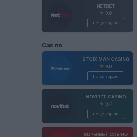
NETBET
9.0
Παίξε νόμιμα
Casino
STOIXIMAN CASINO
9.8
Παίξε νόμιμα
NOVIBET CASINO
9.7
Παίξε νόμιμα
SUPERBET CASINO