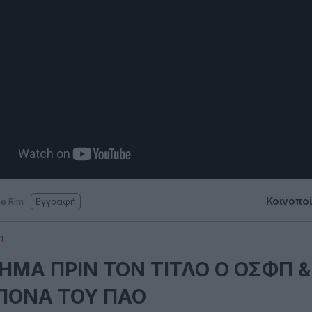
Κοινοποί
he Rim
Εγγραφή
1
ΗΜΑ ΠΡΙΝ ΤΟΝ ΤΙΤΛΟ Ο ΟΣΦΠ &
ΠΟΝΑ ΤΟΥ ΠΑΟ