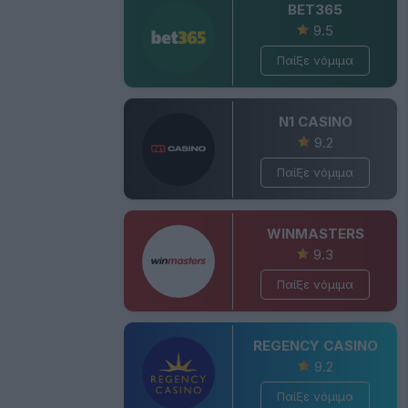
BET365
9.5
Παίξε νόμιμα
N1 CASINO
9.2
Παίξε νόμιμα
WINMASTERS
9.3
Παίξε νόμιμα
REGENCY CASINO
9.2
Παίξε νόμιμα