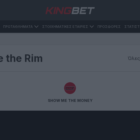
ΠΡΩΤΑΘΛΗΜΑΤΑ
ΣΤΟΙΧΗΜΑΤΙΚΕΣ ΕΤΑΙΡΙΕΣ
ΠΡΟΣΦΟΡΕΣ
ΣΤΑΤΙΣΤ
 the Rim
Όλες 
SHOW ME THE MONEY