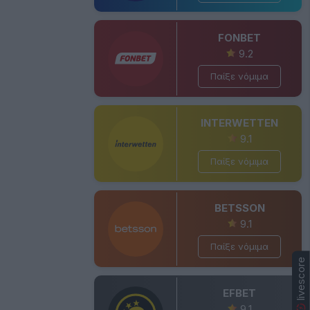
FONBET
9.2
Παίξε νόμιμα
INTERWETTEN
9.1
Παίξε νόμιμα
BETSSON
9.1
Παίξε νόμιμα
livescore
EFBET
9.1