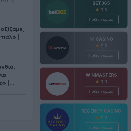
BET365
9.5
Παίξε νόμιμα
 αξίζαμε,
τιάλ» |
N1 CASINO
9.2
Παίξε νόμιμα
ανθιά,
για
WINMASTERS
9.3
ο» |
Παίξε νόμιμα
REGENCY CASINO
9.2
Παίξε νόμιμα