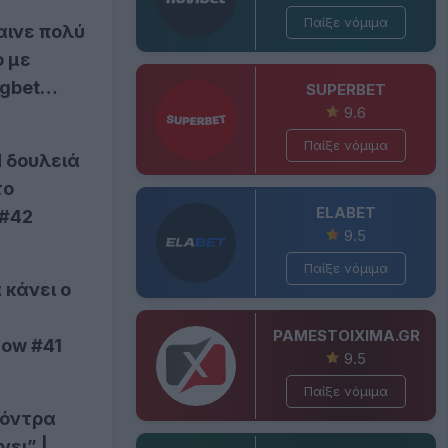
Παίξε νόμιμα
αινε πολύ
ο με
gbet
SUPERBET
9.6
Παίξε νόμιμα
 δουλειά
το
ELABET
 #42
9.5
Παίξε νόμιμα
κάνει ο
PAMESTOIXIMA.GR
how #41
9.5
Παίξε νόμιμα
κόντρα
νει” |