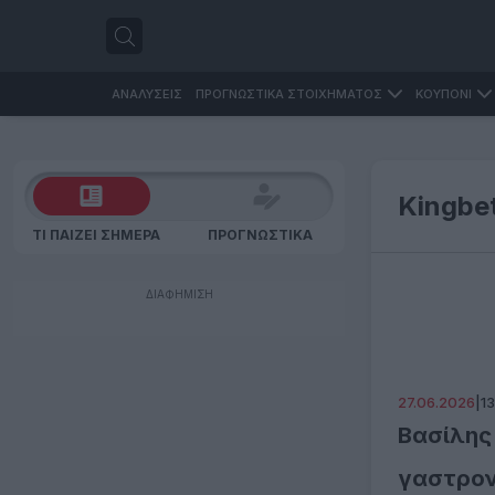
ΑΝΑΛΥΣΕΙΣ
ΠΡΟΓΝΩΣΤΙΚΑ ΣΤΟΙΧΗΜΑΤΟΣ
ΚΟΥΠΟΝΙ
Kingbe
ΤΙ ΠΑΙΖΕΙ ΣΗΜΕΡΑ
ΠΡΟΓΝΩΣΤΙΚΑ
27.06.2026
|
1
Βασίλης
γαστρον