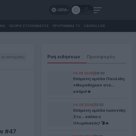
UEFA
ΙΚΑ
ΘΕΩΡΙΑ ΣΤΟΙΧΗΜΑΤΟΣ
ΠΡΟΓΡΑΜΜΑ TV
CASINO LIVE
Ροή ειδήσεων
Προσφορές
 οι εκπομπές
05.08.2026
|
09:30
Επόμενη ομάδα Παυλίδη:
«Μεγαθήρια» στο…
κάδρο!🔥
90' ΜΟΥΝΤΙΑΛ
04.08.2026
|
13:33
Επόμενη ομάδα Ιωαννίδη:
Στο… κόλπο ο
Ολυμπιακός! 💣🔥
w #47