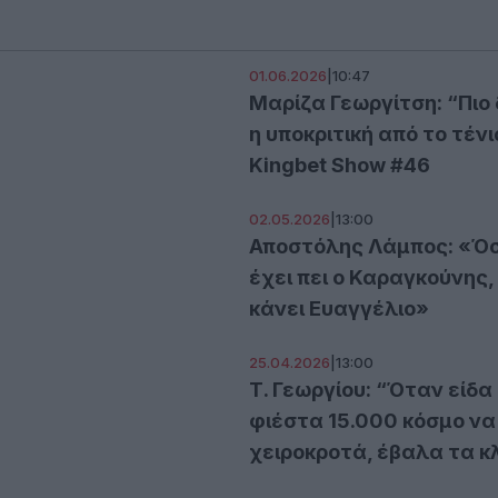
01.06.2026
|
10:47
Μαρίζα Γεωργίτση: “Πιο
η υποκριτική από το τένι
Kingbet Show #46
02.05.2026
|
13:00
Αποστόλης Λάμπος: «Ό
έχει πει ο Καραγκούνης,
κάνει Ευαγγέλιο»
25.04.2026
|
13:00
Τ. Γεωργίου: “Όταν είδα
φιέστα 15.000 κόσμο να
χειροκροτά, έβαλα τα 