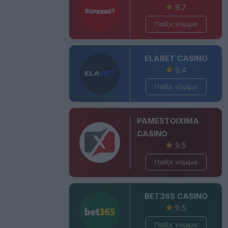
9.7
Παίξε νόμιμα
ELABET CASINO
9.4
Παίξε νόμιμα
PAMESTOIXIMA
CASINO
9.5
Παίξε νόμιμα
BET365 CASINO
9.5
Παίξε νόμιμα