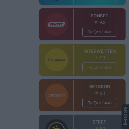
FONBET
9.2
Παίξε νόμιμα
INTERWETTEN
9.1
Παίξε νόμιμα
BETSSON
9.1
Παίξε νόμιμα
livescore
EFBET
9.1