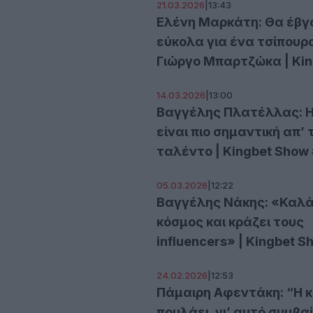
21.03.2026
|
13:43
Ελένη Μαρκάτη: Θα έβγ
εύκολα για ένα τσίπουρ
Γιώργο Μπαρτζώκα | Kin
Show #43
14.03.2026
|
13:00
Βαγγέλης Πλατέλλας: Η
είναι πιο σημαντική απ’ 
ταλέντο | Kingbet Show
05.03.2026
|
12:22
Βαγγέλης Νάκης: «Καλά 
κόσμος και κράζει τους
influencers» | Kingbet S
24.02.2026
|
12:53
Πάμαιρη Αφεντάκη: “Η 
πουλάει, γι’ αυτό συμβαί