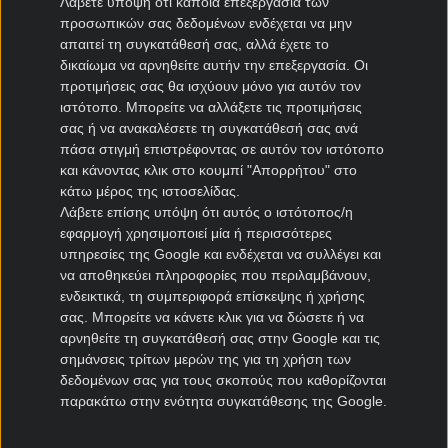
Λάβετε υπόψη ότι κάποια επεξεργασία των
ΕΕΕΠ | 21+ | ΠΑΙΞΕ ΥΠΕΥΘΥΝΑ
προσωπικών σας δεδομένων ενδέχεται να μην
απαιτεί τη συγκατάθεσή σας, αλλά έχετε το
9.5
📢Σπέσιαλ ΠΡΟΣΦΟΡΑ* με 205
δικαίωμα να αρνηθείτε αυτήν την επεξεργασία. Οι
δώρα* ΧΩΡΙΣ ΚΑΤΑΘΕΣΗ✅
προτιμήσεις σας θα ισχύουν μόνο για αυτόν τον
ιστότοπο. Μπορείτε να αλλάξετε τις προτιμήσεις
σας ή να ανακαλέσετε τη συγκατάθεσή σας ανά
ΕΓΓΡΑΦΗ
ΑΞΙΟΛΟΓΗΣΗ
πάσα στιγμή επιστρέφοντας σε αυτόν τον ιστότοπο
ΕΕΕΠ | 21+ | ΠΑΙΞΕ ΥΠΕΥΘΥΝΑ
και κάνοντας κλικ στο κουμπί "Απορρήτου" στο
κάτω μέρος της ιστοσελίδας.
9.5
Λάβετε επίσης υπόψη ότι αυτός ο ιστότοπος/η
🌞Καλοκαιρινή Διάθεση και 5120
εφαρμογή χρησιμοποιεί μία ή περισσότερες
Δώρα* ΧΩΡΙΣ ΚΑΤΑΘΕΣΗ🍉
υπηρεσίες της Google και ενδέχεται να συλλέγει και
να αποθηκεύει πληροφορίες που περιλαμβάνουν,
ενδεικτικά, τη συμπεριφορά επίσκεψης ή χρήσης
ΕΓΓΡΑΦΗ
ΑΞΙΟΛΟΓΗΣΗ
σας. Μπορείτε να κάνετε κλικ για να δώσετε ή να
ΕΕΕΠ | 21+ | ΠΑΙΞΕ ΥΠΕΥΘΥΝΑ
αρνηθείτε τη συγκατάθεσή σας στην Google και τις
σημάνσεις τρίτων μερών της για τη χρήση των
9.5
📢Η ΑΠΟΛΥΤΗ ΚΑΛΟΚΑΙΡΙΝΗ
δεδομένων σας για τους σκοπούς που καθορίζονται
ΠΡΟΣΦΟΡΑ*😎
παρακάτω στην ενότητα συγκατάθεσης της Google.