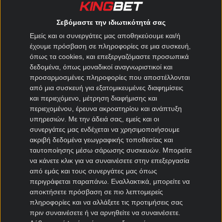
9.8
⚽500 ΔΩΡΑ* ΔΙΚΑ ΣΟΥ ΜΕ ΕΝΑ
Σεβόμαστε την ιδιωτικότητά σας
ΚΛΙΚ👑
Εμείς και οι συνεργάτες μας αποθηκεύουμε και/ή
έχουμε πρόσβαση σε πληροφορίες σε μια συσκευή,
όπως τα cookies, και επεξεργαζόμαστε προσωπικά
ΕΓΓΡΑΦΗ
ΑΞΙΟΛΟΓΗΣΗ
δεδομένα, όπως μοναδικοί αναγνωριστικοί και
ΕΕΕΠ | 21+ | ΠΑΙΞΕ ΥΠΕΥΘΥΝΑ
προσαρμοσμένες πληροφορίες που αποστέλλονται
από μια συσκευή για εξατομικευμένες διαφημίσεις
9.6
🔥ΚΑΛΟΚΑΙΡΑΚΙ με 1.020 δώρα*,
και περιεχόμενο, μέτρηση διαφήμισης και
περιεχομένου, έρευνα ακροατηρίου και ανάπτυξη
ΑΠΟΚΛΕΙΣΤΙΚΑ ΕΔΩ!🔝
υπηρεσιών.
Με την άδειά σας, εμείς και οι
συνεργάτες μας ενδέχεται να χρησιμοποιήσουμε
ΕΓΓΡΑΦΗ
ΑΞΙΟΛΟΓΗΣΗ
ακριβή δεδομένα γεωγραφικής τοποθεσίας και
ταυτοποίησης μέσω σάρωσης συσκευών. Μπορείτε
ΕΕΕΠ | 21+ | ΠΑΙΞΕ ΥΠΕΥΘΥΝΑ
να κάνετε κλικ για να συναινέσετε στην επεξεργασία
9.6
από εμάς και τους συνεργάτες μας όπως
🌞Καλοκαιρινή προσφορά* ΧΩΡΙΣ
περιγράφεται παραπάνω. Εναλλακτικά, μπορείτε να
ΚΑΤΑΘΕΣΗ με 555 δώρα🍹
αποκτήσετε πρόσβαση σε πιο λεπτομερείς
πληροφορίες και να αλλάξετε τις προτιμήσεις σας
πριν συναινέσετε ή να αρνηθείτε να συναινέσετε.
ΕΓΓΡΑΦΗ
ΑΞΙΟΛΟΓΗΣΗ