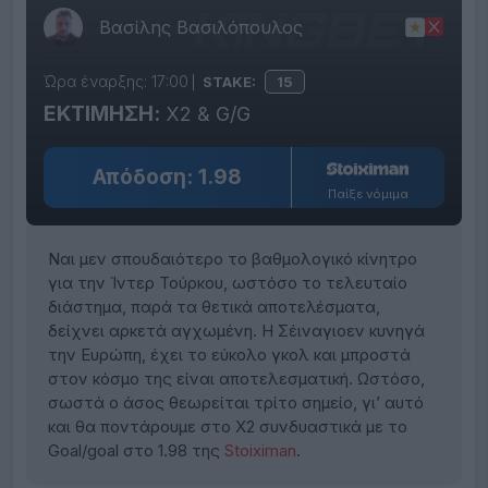
Βασίλης Βασιλόπουλος
Ώρα έναρξης: 17:00
STAKE:
15
ΕΚΤΙΜΗΣΗ:
X2 & G/G
Απόδοση: 1.98
Παίξε νόμιμα
Ναι μεν σπουδαιότερο το βαθμολογικό κίνητρο
για την Ίντερ Τούρκου, ωστόσο το τελευταίο
διάστημα, παρά τα θετικά αποτελέσματα,
δείχνει αρκετά αγχωμένη. Η Σέιναγιοεν κυνηγά
την Ευρώπη, έχει το εύκολο γκολ και μπροστά
στον κόσμο της είναι αποτελεσματική. Ωστόσο,
σωστά ο άσος θεωρείται τρίτο σημείο, γι’ αυτό
και θα ποντάρουμε στο Χ2 συνδυαστικά με το
Goal/goal στο 1.98 της
Stoiximan
.