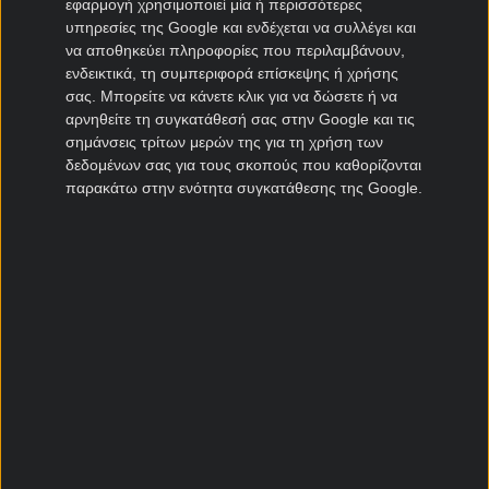
εφαρμογή χρησιμοποιεί μία ή περισσότερες
υπηρεσίες της Google και ενδέχεται να συλλέγει και
να αποθηκεύει πληροφορίες που περιλαμβάνουν,
Αγωνιστικά Νέα
ενδεικτικά, τη συμπεριφορά επίσκεψης ή χρήσης
Εκτίει ποινή ο Φατί (μπακ).
σας. Μπορείτε να κάνετε κλικ για να δώσετε ή να
αρνηθείτε τη συγκατάθεσή σας στην Google και τις
σημάνσεις τρίτων μερών της για τη χρήση των
δεδομένων σας για τους σκοπούς που καθορίζονται
παρακάτω στην ενότητα συγκατάθεσης της Google.
ΙΝΤΕΡ ΤΟΥΡΚΟΥ
Ρεπορτάζ
Πρώτη γκέλα στα πλέι οφ για την
Ίντερ Τούρκου
,
η οποία έμεινε στο 0-0 εντός έδρας με την
Ελσίνκι, με το αποτέλεσμα να την αδικεί.
Ισορροπημένο πρώτο ημίχρονο, με τις δύο
ομάδες να είναι ιδιαίτερα προσεκτικές και να μην
παίρνουν κανένα ρίσκο. Στο δεύτερο 45λεπτο
ανέβασε στροφές, έφτασε κοντά στο γκολ σε