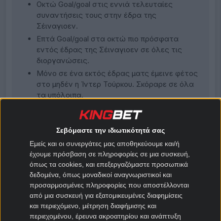
Οκτώ Goal/goal στις εννιά τελευταίες
συναντήσεις τους στην έδρα της
Σέιναγιοεν.
Επτά Goal/goal στα οκτώ πιο πρόσφατα
εντός έδρας της Σέιναγιοεν σε όλες τις
διοργανώσεις.
Μόνο σε ένα εκτός έδρας ματς έμεινε φέτος
στο μηδέν η Ίντερ Τούρκου. Σκόραρε σε όλα
τα υπόλοιπα.
Τεχνητός χλοοτάπητας.
Δείτε τα προγνωστικά Veikkausliiga
.
Σεβόμαστε την ιδιωτικότητά σας
Εμείς και οι συνεργάτες μας αποθηκεύουμε και/ή
έχουμε πρόσβαση σε πληροφορίες σε μια συσκευή,
όπως τα cookies, και επεξεργαζόμαστε προσωπικά
ΣΕΙΝΑΓΙΟΕΝ
δεδομένα, όπως μοναδικοί αναγνωριστικοί και
προσαρμοσμένες πληροφορίες που αποστέλλονται
από μια συσκευή για εξατομικευμένες διαφημίσεις
Ρεπορτάζ
και περιεχόμενο, μέτρηση διαφήμισης και
περιεχομένου, έρευνα ακροατηρίου και ανάπτυξη