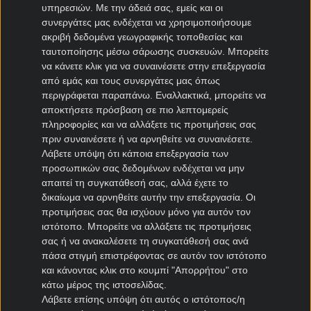
Ούτε στο Κούοπιο κατάφερε να βρει την πρώτη
υπηρεσιών.
Με την άδειά σας, εμείς και οι
νίκη στα πλέι οφ η
Σέιναγιοεν
και μάλιστα έχασε
συνεργάτες μας ενδέχεται να χρησιμοποιήσουμε
αήττητο σερί έξι αναμετρήσεων (3-2).
ακριβή δεδομένα γεωγραφικής τοποθεσίας και
ταυτοποίησης μέσω σάρωσης συσκευών. Μπορείτε
Απούσα στο πρώτο ημίχρονο, βρέθηκε να χάνει
να κάνετε κλικ για να συναινέσετε στην επεξεργασία
με 2-0 στο 30λεπτο και μάλιστα λίγα ήταν! Οι
από εμάς και τους συνεργάτες μας όπως
αλλαγές στο δεύτερο ημίχρονο τη βοήθησαν να
περιγράφεται παραπάνω. Εναλλακτικά, μπορείτε να
ισορροπήσει το ματς. Το πάλεψε μέχρι τέλους
αποκτήσετε πρόσβαση σε πιο λεπτομερείς
και κατάφερε να ισοφαρίσει με τα γκολ των
πληροφορίες και να αλλάξετε τις προτιμήσεις σας
Τεσιλίμι (87’) και Άρσαλο (90’), όμως οι
πριν συναινέσετε ή να αρνηθείτε να συναινέσετε.
γηπεδούχοι πήραν ξανά το προβάδισμα στο
Λάβετε υπόψη ότι κάποια επεξεργασία των
δεύτερο λεπτό των καθυστερήσεων και να το
προσωπικών σας δεδομένων ενδέχεται να μην
κρατήσουν έως το τελευταίο σφύριγμα.
απαιτεί τη συγκατάθεσή σας, αλλά έχετε το
δικαίωμα να αρνηθείτε αυτήν την επεξεργασία. Οι
Δείχνει να μένει εκτός διεκδίκησης του τίτλου, με
προτιμήσεις σας θα ισχύουν μόνο για αυτόν τον
το -9 από την κορυφή να μην καλύπτεται στις
ιστότοπο. Μπορείτε να αλλάξετε τις προτιμήσεις
αγωνιστικές που απομένουν. Ωστόσο, τονίζουμε
σας ή να ανακαλέσετε τη συγκατάθεσή σας ανά
για ακόμη μια φορά πως ο στόχος της Σέιναγιοεν
πάσα στιγμή επιστρέφοντας σε αυτόν τον ιστότοπο
φέτος είναι η εκ νέου έξοδος στην Ευρώπη, όμως
και κάνοντας κλικ στο κουμπί "Απορρήτου" στο
κι αυτές οι πιθανότητες μειώνονται. Οφείλει να
κάτω μέρος της ιστοσελίδας.
Λάβετε επίσης υπόψη ότι αυτός ο ιστότοπος/η
γυρίσει άμεσα το διακόπτη για να τις διατηρήσει.