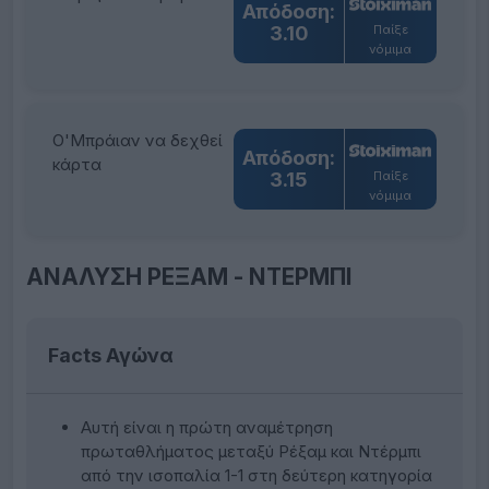
Απόδοση:
3.10
Παίξε
νόμιμα
Ο'Μπράιαν να δεχθεί
Απόδοση:
κάρτα
3.15
Παίξε
νόμιμα
ΑΝΑΛΥΣΗ ΡΕΞΑΜ - ΝΤΕΡΜΠΙ
Facts Αγώνα
Αυτή είναι η πρώτη αναμέτρηση
πρωταθλήματος μεταξύ Ρέξαμ και Ντέρμπι
από την ισοπαλία 1-1 στη δεύτερη κατηγορία