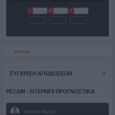
1
X
2
Εκτίμηση
Αποδ
ΣΥΓΚΡΙΣΗ ΑΠΟΔΟΣΕΩΝ
ΡΕΞΑΜ - ΝΤΕΡΜΠΙ ΠΡΟΓΝΩΣΤΙΚΑ
Ιάσονας Θεριός