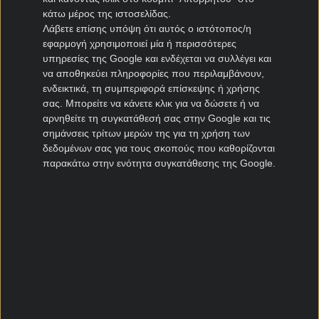
κυρίως με το “διπλό” (3-2) στην έδρα της Νόριτς
κάτω μέρος της ιστοσελίδας.
που ήρθε σχετικά εύκολα και ήταν
Λάβετε επίσης υπόψη ότι αυτός ο ιστότοπος/η
σημαντικότατη ανάσα. Μ’αυτά και μ’αυτά οι
εφαρμογή χρησιμοποιεί μία ή περισσότερες
Κόκκινοι Δράκοι μετρούν τέσσερις νίκες στα
υπηρεσίες της Google και ενδέχεται να συλλέγει και
πέντε τελευταία παιχνίδια στο
κουπόνι ΟΠΑΠ
.
να αποθηκεύει πληροφορίες που περιλαμβάνουν,
ενδεικτικά, τη συμπεριφορά επίσκεψης ή χρήσης
Βέβαια εξακολουθούν να έχουν σημαντικά
σας. Μπορείτε να κάνετε κλικ για να δώσετε ή να
προβλήματα, ειδικά στην άμυνα, αφού
αρνηθείτε τη συγκατάθεσή σας στην Google και τις
παραμένουν η ομάδα που απειλείται περισσότερο
σημάνσεις τρίτων μερών της για τη χρήση των
από κάθε άλλη στην Τσάμπιονσιπ. Και αυτό
δεδομένων σας για τους σκοπούς που καθορίζονται
μακροπρόθεσμα δεν γίνεται να τους βγει σε
παρακάτω στην ενότητα συγκατάθεσης της Google.
καλό. Εκπέμπει SOS στα μετόπισθεν, πρέπει να
βρει την άκρη της άμεσα, μιας και η ποιότητά της
στην επίθεση δεν μπορεί πάντα να τη βγάζει
ασπροπρόσωπη. Ακόμη κι αν οι Γουίντας και
Λόνγκμαν βρήκαν τρία γκολ μέσα σε επτά λεπτά
στο Κάροου Ρόουντ.
Η Ρέξαμ έχει νιώσει στο πετσί της τις δυσκολίες
της Τσάμπιονσιπ, αυτό που πρέπει να κάνει για
να πετύχει τη σωτηρία της είναι να