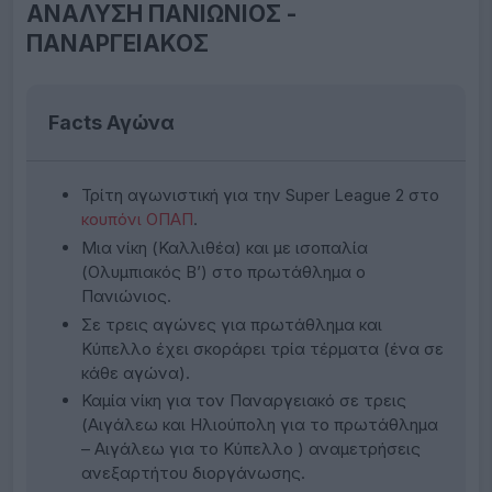
ΑΝΑΛΥΣΗ ΠΑΝΙΩΝΙΟΣ -
ΠΑΝΑΡΓΕΙΑΚΟΣ
Facts Αγώνα
Τρίτη αγωνιστική για την Super League 2 στο
κουπόνι ΟΠΑΠ
.
Μια νίκη (Καλλιθέα) και με ισοπαλία
(Ολυμπιακός Β’) στο πρωτάθλημα ο
Πανιώνιος.
Σε τρεις αγώνες για πρωτάθλημα και
Κύπελλο έχει σκοράρει τρία τέρματα (ένα σε
κάθε αγώνα).
Καμία νίκη για τον Παναργειακό σε τρεις
(Αιγάλεω και Ηλιούπολη για το πρωτάθλημα
– Αιγάλεω για το Κύπελλο ) αναμετρήσεις
ανεξαρτήτου διοργάνωσης.