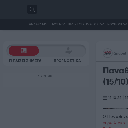
ΑΝΑΛΥΣΕΙΣ
ΠΡΟΓΝΩΣΤΙΚΑ ΣΤΟΙΧΗΜΑΤΟΣ
ΚΟΥΠΟΝΙ
Kingbet
ΤΙ ΠΑΙΖΕΙ ΣΗΜΕΡΑ
ΠΡΟΓΝΩΣΤΙΚΑ
Παναθ
(15/10
15.10.25 | 1
Ο Παναθηναϊ
ευρωλίγκα
.