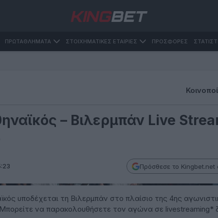
ΠΡΩΤΑΘΛΗΜΑΤΑ
ΣΤΟΙΧΗΜΑΤΙΚΕΣ ΕΤΑΙΡΙΕΣ
ΠΡΟΣΦΟΡΕΣ
ΣΤΑΤΙΣΤ
Κοινοποί
ηναϊκός – Βιλερμπάν Live Stre
)
5:23
Πρόσθεσε το Kingbet.net
κός υποδέχεται τη Βιλερμπάν στο πλαίσιο της 4ης αγωνιστι
 Μπορείτε να παρακολουθήσετε τον αγώνα σε livestreaming*