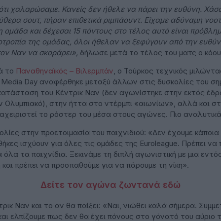
τι χαλαρώσαμε. Κανείς δεν ήθελε να πάρει την ευθύνη. Χάσα
θερα σουτ, πήραν επιθετικά ριμπάουντ. Είχαμε αδύναμη νοο
η ομάδα και δέχεσαι 15 πόντους στο τέλος αυτό είναι πρόβλη
οτροπία της ομάδας, όλοι ήθελαν να ξεφύγουν από την ευθύν
τον Ναν να σκοράρει»,
δήλωσε μετά το τέλος του ματς ο κόο
ά το
Παναθηναϊκός – Βιλερμπάν
, ο Τούρκος τεχνικός μιλώντ
 Media Day αναφέρθηκε μεταξύ άλλων στις δυσκολίες του ση
κατάσταση του Κέντρικ Ναν (δεν αγωνίστηκε στην εκτός έδρ
 Ολυμπιακό), στην ήττα στο ντέρμπι «αιωνίων», αλλά και σ
ιαχειριστεί το ρόστερ του μέσα στους αγώνες. Πιο αναλυτικ
κολίες στην προετοιμασία του παιχνιδιού: «Δεν έχουμε κάποια
νθήκες ισχύουν για όλες τις ομάδες της Euroleague. Πρέπει να 
όλα τα παιχνίδια. Ξεκινάμε τη διπλή αγωνιστική με μια εντό
και πρέπει να προσπαθούμε για να πάρουμε τη νίκη».
Δείτε τον αγώνα ζωντανά εδώ
τρικ Ναν και το αν θα παίξει: «Ναι, νιώθει καλά σήμερα. Συμμ
αι ελπίζουμε πως δεν θα έχει πόνους στο γόνατό του αύριο τ