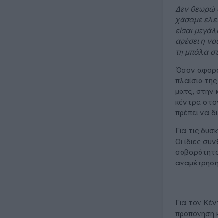
Δεν θεωρώ ό
χάσαμε ελεύ
είσαι μεγάλ
αρέσει η νο
τη μπάλα σ
Όσον αφορ
πλαίσιο της
ματς, στην 
κόντρα στον
πρέπει να δ
Για τις δυσ
Οι ίδιες συ
σοβαρότητα 
αναμέτρηση 
Για τον Κέν
προπόνηση κ