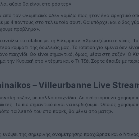
αλά, αύριο θα είναι στο ρόστερ».
α από τον Ολυμπιακό: «Δεν νομίζω πως ήταν ένα αρνητικό α
 με 4 πόντους στο τελευταίο σουτ. Θα υπάρχει και ο 2ος γύ
έχουμε πρόβλημα».
 ανοίξει το rotation με τη Βιλερμπάν: «Χρειαζόμαστε νίκες. Το 
τερο κομμάτι της δουλειάς μας. Το rotation για εμένα δεν είνα
μόνο παιχνίδι. Θα είναι σημαντικό, όμως, μέσα στη σεζόν. Ο Κ
μα την Κυριακή στο ντέρμπι και ο Τι Τζέι Σορτς έπαιξε με περ
inaikos – Villeurbanne Live Strea
μεγάλη σεζόν, με πολλά παιχνίδια. Δε σκέφτομαι να χρησιμοπ
ίκτες. Το πιο σημαντικό είναι να κερδίζουμε. Όποιος χρησιμοπο
όπο τα λεπτά του στο παρκέ, θα μένει στο ματς».
ς ενόψει της σημερινής αναμέτρησης προχώρησε και ο Ντίνο