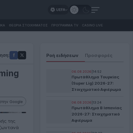
UEFA
ΙΚΑ
ΘΕΩΡΙΑ ΣΤΟΙΧΗΜΑΤΟΣ
ΠΡΟΓΡΑΜΜΑ TV
CASINO LIVE
ηση:
Ροή ειδήσεων
Προσφορές
aming
06.08.2026
|
14:52
Πρωτάθλημα Τουρκίας
(Super Lig) 2026-27:
Στοιχηματικό Αφιέρωμα
 στην Google
06.08.2026
|
13:24
Πρωτάθλημα Β Ισπανίας
2026-27: Στοιχηματικό
Αφιέρωμα
κής της
 ζωντανά