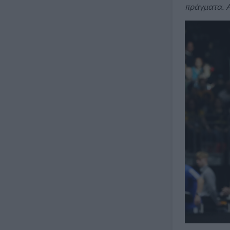
πράγματα. Α