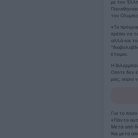
με τον Έλλ
Παναθηναϊκο
τον Ολυμπια
«Το πρόγραμ
πρέπει να τ
αλλά και το
“διαβολοβδο
έτοιμοι.
Η Βιλερμπάν
Οπότε δεν έ
μας, αύριο 
Για το πόσο
«Πάντα αυτ
Μετά από δύ
Και μετά απ