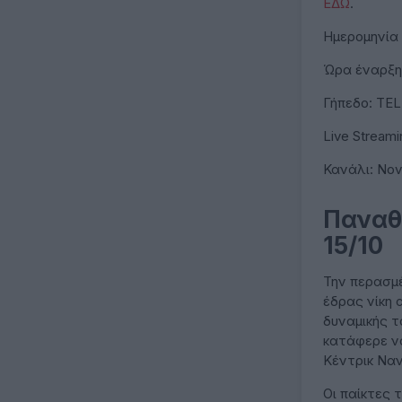
ΕΔΩ
.
Ημερομηνία 
Ώρα έναρξης
Γήπεδο: TE
Live Streami
Κανάλι: Nov
Παναθη
15/10
Την περασμέ
έδρας νίκη 
δυναμικής τ
κατάφερε να
Κέντρικ Να
Οι παίκτες 