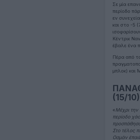
Σε μία επαν
περίοδο πάρ
εν συνεχεί
και στο -5 
ισοφαρίσουν
Κέντρικ Ναν
έβαλε ένα π
Πέρα από το
πραγματοποίη
μπλοκ) και Μ
ΠΑΝΑΘ
(15/10)
«
Μέχρι την 
περίοδο χάσ
προσπάθησαν
Στο τέλος π
Οσμάν έπαιξ