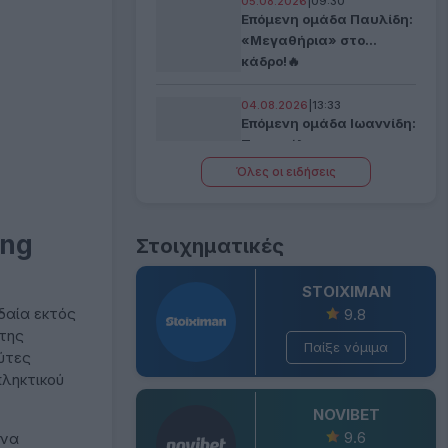
05.08.2026
|
09:30
Επόμενη ομάδα Παυλίδη:
«Μεγαθήρια» στο…
κάδρο!🔥
04.08.2026
|
13:33
Επόμενη ομάδα Ιωαννίδη:
Στο… κόλπο ο
Ολυμπιακός! 💣🔥
Όλες οι ειδήσεις
04.08.2026
|
11:01
ΠΑΟΚ – Άντερλεχτ: Ειδικά
ing
Στοιχηματικές
Στοιχήματα και Παίκτες
(06/08)
STOIXIMAN
δαία εκτός
9.8
 της
Παίξε νόμιμα
ύτες
πληκτικού
NOVIBET
9.6
 να